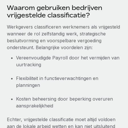
Waarom gebruiken bedrijven
Secundaire arbeidsvoorwaarden
BLOG
vrijgestelde classificatie?
Eenvoudig secundaire arbeidsvoorwaarden
beheren
Productupdates van Remote: Gusto- en Xero-
Werkgevers classificeren werknemers als vrijgesteld
integraties en Contractor Management Plus
wanneer de rol zelfstandig werk, strategische
besluitvorming en voorspelbare vergoeding
Het blijft de missie van Remote om alle soorten bedrijven
ondersteunt. Belangrijke voordelen zijn:
te helpen bij het aannemen, beheren en...
Vereenvoudigde Payroll door het vermijden van
Meer informatie
uurtracking
Flexibiliteit in functieverwachtingen en
Hoe Phiture 55 werknemers in 19 landen
beheert met Remote
planningen
Phiture, een toonaangevende leider in de wereldwijde
Kosten beheersing door beperking overuren
mobiele groeiadviessector, zet zich sinds 2016...
aansprakelijkheid
Meer informatie
Echter, vrijgestelde classificatie moet altijd voldoen
aan de lokale arbeid wetten en kan niet uitsluitend