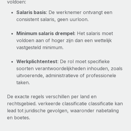
voldoen:
Ontdek hoe je met ons kunt samenwerken
DIENSTEN
Inzicht in salaris en talent
Salaris basis
: De werknemer ontvangt een
Vraag een expert
Remote Build
Binnenkort beschikbaar
consistent salaris, geen uurloon.
Krijg hulp van global HR- en juridische experts
Integraties en advies over AI-automatiseringen
Inzichtencentrum
Achtergrondonderzoek
Minimum salaris drempel:
Het salaris moet
Support
Vereenvoudig het screeningsproces van
voldoen aan of hoger zijn dan een wettelijk
CASESTUDY'S
kandidaten
vastgesteld minimum.
Alle bronnen bekijken
Compliance Watchtower
Werkplichtentest
: De rol moet specifieke
Blijf compliance-risico's voor
BLOG
soorten verantwoordelijkheden inhouden, zoals
uitvoerende, administratieve of professionele
Global Payroll
Apparaatbeheer
taken.
Lever en track wereldwijd IT-middelen
EOR en PEO
De exacte regels verschillen per land en
Entiteiten oprichten
Contractor Management
rechtsgebied. verkeerde classificatie classificatie kan
Stel snel compliant entiteiten op
lead tot juridische gevolgen, waaronder nabetaling
Belastingen
en boetes.
Mobiliteit en overplaatsing
Naar de blog
Plaats werknemers moeiteloos over