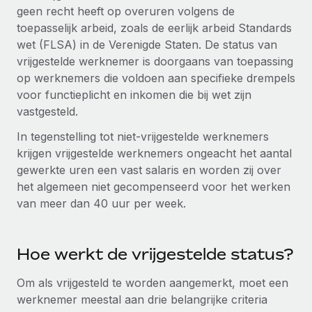
Zzp'ers internationaal onboarden en beheren
geen recht heeft op overuren volgens de
Betalingscalculator voor zzp'ers
Inloggen
Nederlands
toepasselijk arbeid, zoals de eerlijk arbeid Standards
Ontdek valuta-opties en betaalsnelheden voor
PEO
GROEIFASE
wet (FLSA) in de Verenigde Staten. De status van
internationale zzp'ers
Ingewikkelde HR-taken eenvoudig uitbesteden
Français
vrijgestelde werknemer is doorgaans van toepassing
Start-ups
op werknemers die voldoen aan specifieke drempels
Flexibele global HR en payroll solutions voor groeiende
LEREN MET REMOTE
Deutsch
voor functieplicht en inkomen die bij wet zijn
bedrijven
INFRASTRUCTUUR
vastgesteld.
Onderzoek en gidsen
Remote Embedded
Mid-market
Español
In tegenstelling tot niet-vrijgestelde werknemers
HR naadloos in workflows integreren
Casestudy's
Teams uitbreiden met HR solutions op maat
krijgen vrijgestelde werknemers ongeacht het aantal
Italiano
Platform
gewerkte uren een vast salaris en worden zij over
HR-woordenlijst
Enterprise
Ingebouwde essentiële HR-functies voor je team
het algemeen niet gecompenseerd voor het werken
Global HR voor grote bedrijven
Português (Portugal)
Checklists en templates
van meer dan 40 uur per week.
Verbinden
Nieuw
Bibliotheek met functiebeschrijvingen
日本語
AI-tools koppelen aan Remote met onze MCP
WERK MET ONS SAMEN
Hoe werkt de vrijgestelde status?
Strategische technologiepartners
Webinars
Integraties
한국어
Integreer global HR flexibel in je platform
Processen stroomlijnen met essentiële zakelijke tools
Om als vrijgesteld te worden aangemerkt, moet een
Evenementen
中文（简体）
werknemer meestal aan drie belangrijke criteria
Een partner worden
Newsroom