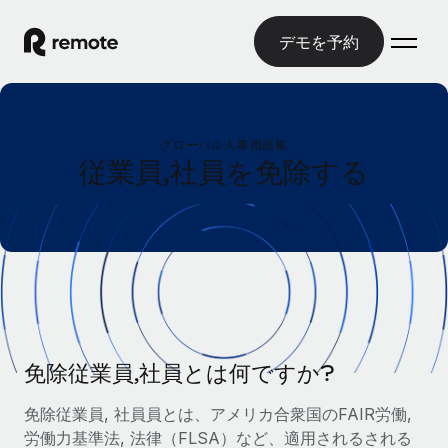
デモを予約
ホーム
グローバル人事用語集
製品
従業員,社員を免除する
ソリューション
グローバル雇用
グローバル給与処理
リソース
各国の制度に対応
コンプライアンス対応の給与処理を手軽に
国別ガイド
価格
ツールと計算ツール
Employer of Record（EOR）
/国別のグローバル雇用支援を検索する
グローバル展開をコストをかけずに実現
誤分類リスク判定ツール
米国州エクスプローラー
国別に従業員の誤分類リスクを確認する
Contractor of Record
免除従業員,社員とは何ですか?
米国の各州において採用プロセスを簡素化する
日本語
世界中の契約社員と法令を遵守して契約
従業員コスト計算ツール
免除従業員, 社員員とは、アメリカ合衆国のFAIR労働,
Remoteを他社と比較
各国の総従業員コストを計算する
契約社員管理
労働力基準法, 法律（FLSA）など、適用されるされる
English
他社と比較した、当社の強みを確認する