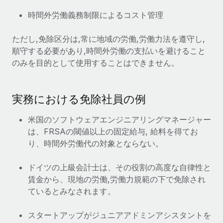
福利厚生
時間外労働義務制限によるコスト管理
ブログ
従業員の福利厚生を簡単に管理
ただし,免除区分は,常に地域の労働,労働力法を遵守し,
Remoteの製品アップデート：GustoとXeroの統合お
順守する必要があり,時間外労働の支払いを避けること
よびContractor Management Plus（契約社員管理
のみを目的として使用することはできません。
プラス）
Remoteの使命は、世界のどこにいても、あらゆる規模の企業が
業務に最適な人材を採用し、管理し、給与を支給できるようにす
実務における免除社員の例
ることです。この数週間で、新しい統合、機能、改良点をリリー
スしました。...
米国のソフトウェアエンジニアリングマネージャー
は、FRSAの閾値以上の固定給与, 給料を得てお
詳細を見る
り、時間外労働代の対象とならない。
ドイツの上級会計士は、その役割の高度な自律性と
給与詐欺：種類、事例、ビジネスを守る方法
賃金から、現地の労働,労働力規範の下で免除され
給与, 賃金は詐欺の特に魅力的な標的です。多額の資金がシステ
ているとみなされます。
ム間で頻繁に移動しているためです。このため、自社のビジネス
を保護することは極めて重要です。...
スタートアップがジュニアアドミンアシスタントを