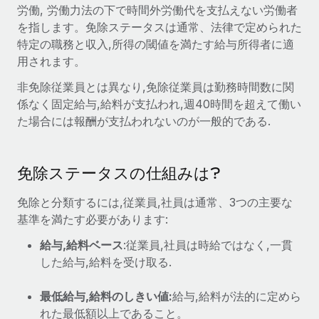
世界中の契約社員をオンボーディングし、管理
労働, 労働力法の下で時間外労働代を支払えない労働者
契約社員の報酬計算ツール
ログイン
を指します。免除ステータスは通常、法律で定められた
Nederlands
グローバルな契約社員向けに、通貨オプションと支払スピー
PEO
成長の段階
特定の職務と収入,所得の閾値を満たす給与所得者に適
ドを確認する
複雑な雇用関連業務を外部委託
用されます。
Français
スタートアップ
成長中の企業向けのアジャイルなグローバルHR・給与処理ソ
非免除従業員とは異なり,免除従業員は勤務時間数に関
REMOTEで学習
Deutsch
リューション
インフラ
係なく固定給与,給料が支払われ,週40時間を超えて働い
リサーチおよびガイド
た場合には報酬が支払われないのが一般的である.
Remote統合
ミッドマーケット
Español
人事機能をワークフローにシームレスに統合する
活用事例
カスタマイズされた人事ソリューションでチームを拡大する
Italiano
プラットフォーム
免除ステータスの仕組みは?
HR用語集
企業
チームのための人事の基本機能を内蔵
大企業向けのグローバルHR
Português (Portugal)
免除と分類するには,従業員,社員は通常、3つの主要な
チェックリストおよびテンプレート
接続
新しい
基準を満たす必要があります:
職務内容ライブラリ
日本語
当社のMCPを使用して、あらゆるAIツールをRemoteに接続
パートナーに登録
給与,給料ベース
:従業員,社員は時給ではなく,一貫
戦略的テクノロジーパートナー
ウェビナー
統合
した給与,給料を受け取る.
한국어
グローバルな人事機能を柔軟に自社プラットフォームへ統合
基本的なビジネスツールを活用して業務プロセスを効率化す
イベント
最低給与,給料のしきい値:
る
給与,給料が法的に定めら
中文（简体）
パートナーとして登録
れた最低額以上であること。
ニュースルーム