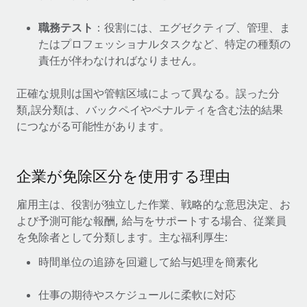
当社とのパートナーシップの可能性を検討する
サービス
職務テスト
：役割には、エグゼクティブ、管理、ま
給与・人材情報
Remote Build
近日リリース予定
たはプロフェッショナルタスクなど、特定の種類の
専門家に相談
統合とAI自動化に関するコンサルティング
情報センター
責任が伴わなければなりません。
グローバル人事・コンプライアンスの専門サポート
サポートを依頼する
正確な規則は国や管轄区域によって異なる。誤った分
バックグラウンドチェック
活用事例
類,誤分類は、バックペイやペナルティを含む法的結果
候補者の選考プロセスをシンプルに
すべてのリソースを表示する
につながる可能性があります。
Compliance Watchtower
コンプライアンスリスクを先回りして対応
ブログ
企業が免除区分を使用する理由
グローバル給与処理
デバイス管理
雇用主は、役割が独立した作業、戦略的な意思決定、お
ITデバイスを世界規模で提供・管理
EORおよびPEO
よび予測可能な報酬, 給与をサポートする場合、従業員
法人設立
契約社員管理
を免除者として分類します。主な福利厚生:
法令順守した法人をスピーディに設立
時間単位の追跡を回避して給与処理を簡素化
税務
移住・転勤
ブログを読む
仕事の期待やスケジュールに柔軟に対応
従業員の異動をスムーズに