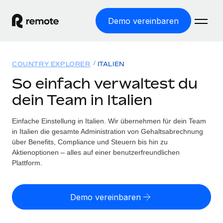
Demo vereinbaren
Startseite
COUNTRY EXPLORER
ITALIEN
Produkte
So einfach verwaltest du
dein Team in Italien
Lösungen
WELTWEITE BESCHÄFTIGUNG
Globale Payroll
Einfache Einstellung in Italien. Wir übernehmen für dein Team
Ressourcen
WELTWEITE ABDECKUNG
Einfache, rechtssicher Payroll
in Italien die gesamte Administration von Gehaltsabrechnung
Country Explorer
über Benefits, Compliance und Steuern bis hin zu
Preise
TOOLS UND RECHNER
Employer of Record
Aktienoptionen – alles auf einer benutzerfreundlichen
Länderspezifische Unterstützung bei der Einstellung
Weltweites Wachstum ohne Kosten für Niederlassungen
Plattform.
Scheinselbstständigkeitsrisiko berechnen
Explorer für US-Bundesstaaten
Länderspezifische Einschätzung des
Contractor of Record
Einfache Einstellung in allen US-Bundesstaaten
Scheinselbstständigkeitsrisikos
Deutsch
Rechtssichere, weltweite Arbeit mit Freelancer:innen
Demo vereinbaren
Remote im Vergleich
Personalkostenrechner
Contractor Management
English
Vergleiche mit unseren Mitbewerbern
Länderspezifische Berechnung der