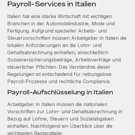
Events
Payroll-Services in Italien
Tools
Partner werden
Newsroom
Italien hat eine starke Wirtschaft mit wichtigen
Entdecke die Möglichkeiten einer Partnerschaft
Branchen in der Automobilindustrie, Mode und
DIENSTLEISTUNGEN
Informationen zu Gehältern und Qualifikationen
Remote Build
Demnächst verfügbar
Fertigung. Aufgrund spezieller Arbeits- und
Frag unsere Expert:innen
Beratung zu Integrationen und KI-Automatisierung
Steuervorschriften müssen Arbeitgeber in Italien die
Insights Center
Hilfe von Expert:innen für globale HR & Compliance
lokalen Anforderungen an die Lohn- und
Hol dir Unterstützung
Gehaltsabrechnung einhalten, einschließlich
Background-Checks
FALLSTUDIEN
Sozialversicherungsbeiträge, Arbeitsverträge und
Einfacheres Bewerber:innen-Screening
Alle Ressourcen anzeigen
steuerlicher Pflichten. Das Verständnis dieser
So hat der KI-Vorreiter Weaviate sein Team mit
Regelungen ist entscheidend für reibungslose
Remote um 120 % vergrößert
Compliance Watchtower
Payroll-Prozesse und rechtliche Compliance.
Lückenlose Compliance
BLOG
Weaviate auf einen Blick Weaviate entwickelt KI-basierte
Payroll-Aufschlüsselung in Italien
Open-Source-Infrastrukturen. Das...
Globale Payroll
Geräteverwaltung
Arbeitgeber in Italien müssen die nationalen
Globale Bereitstellung und Verfolgung von IT-
Mehr erfahren
EOR und PEO
Vorschriften zur Lohn- und Gehaltsabrechnung in
Geräten
Contractor Management
Bezug auf Löhne, Steuern und Sozialabgaben
Gründung von Niederlassungen
einhalten. Nachfolgend ein Überblick über die
Strategische Partnerschaft zwischen
Steuern
Schnelle, rechtssichere Gründung von
Reverse Tech und Remote für Contractor
wichtigsten Bestandteile: