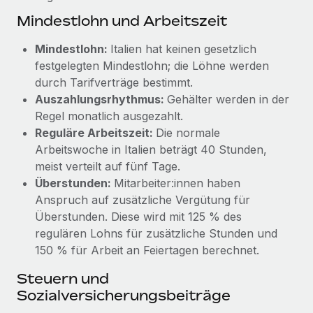
Management und Payroll
Niederlassungen
Mindestlohn und Arbeitszeit
Den Blog erkunden
Reverse Tech auf einen Blick Das Gesundheits- und
Mobilität und Relocation
Wellness-Startup Reverse Tech hat das globale...
Mindestlohn:
Italien hat keinen gesetzlich
Mühelose Relocation von Mitarbeiter:innen
festgelegten Mindestlohn; die Löhne werden
BLOG
Mehr erfahren
durch Tarifverträge bestimmt.
Benefits
Neues zu Remote-Produkten: Integration mit
Auszahlungsrhythmus:
Gehälter werden in der
Mühelose Verwaltung von Benefits
Gusto und Zero und Contractor Management
Regel monatlich ausgezahlt.
Plus
Reguläre Arbeitszeit:
Die normale
Auch im neuen Jahr wollen wir bei Remote Unternehmen
Arbeitswoche in Italien beträgt 40 Stunden,
aller Größen dabei unterstützen, die beste...
meist verteilt auf fünf Tage.
Überstunden:
Mitarbeiter:innen haben
Mehr erfahren
Anspruch auf zusätzliche Vergütung für
Überstunden. Diese wird mit 125 % des
regulären Lohns für zusätzliche Stunden und
Wie Phiture 55 Mitarbeiter:innen in 19 Ländern
150 % für Arbeit an Feiertagen berechnet.
mit Remote verwaltet
Steuern und
Phiture ist der unumstrittene Marktführer im Bereich der
Sozialversicherungsbeiträge
Wachstumsberatung für mobile Apps. Das...