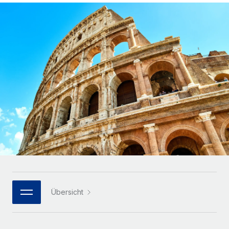
Globales Onboarding und Verwalten von
Gesamtbeschäftigungskosten
Anmelden
Freelancer:innen
Nederlands
WACHSTUMSPHASE
Honorarzahlungen berechnen
PEO
Français
Informationen zu möglichen Währungen und
Startups
Auslagern von komplexen HR-Aufgaben
Abwicklungsfristen für globale Freelancer:innen
Agile HR- und Payroll-Lösungen für wachsende
Deutsch
Unternehmen
INFRASTRUKTUR
LERNEN MIT REMOTE
Mittelstand
Español
Remote Embedded
Maßgeschneiderte HR-Lösungen, um Teams zu
Forschung und Leitfäden
Nahtlose Integration der HR in bestehende Abläufe
vergrößern
Italiano
Fallstudien
Plattform
Enterprise
Português (Portugal)
Integrierte HR-Kernfunktionen für dein Team
HR-Glossar
Globale HR für Konzerne und Großunternehmen
Verknüpfen
Neu
日本語
Checklisten und Vorlagen
Verknüpfung beliebiger KI-Tools mit Remote über unser
PARTNER WERDEN
Bibliothek für Stellenbeschreibungen
한국어
MCP
Übersicht
Strategische Technologiepartner
Webinare
Integrationen
Flexible Einbettung von Global-HR-Funktionen in deine
中文（简体）
Plattform
Prozessoptimierung mit unverzichtbaren Business-