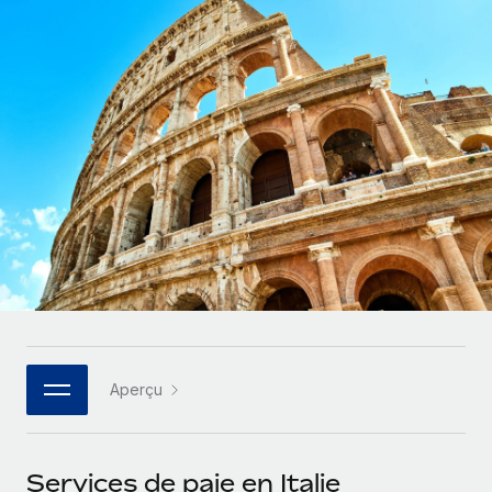
Gestion des freelances
Comparer Remote
pays
Connexion
Intégrez et gérez vos freelances partout dans le monde
Nederlands
Examinez notre service par rapport aux autres
Calculateur de paiement des freelances
PEO
Français
Découvrez les devises disponibles et les vitesses de
Sous-traitez les opérations complexes liées à l’emploi
CROISSANCE
paiement pour vos freelances internationaux
Deutsch
Start-ups
Des solutions agiles et internationales pour les RH et la
INFRASTRUCTURE
APPRENDRE AVEC REMOTE
Español
paie des entreprises en pleine croissance
Intégration Remote
Recherche et guides
Intégrez vos RH aux flux de travail en toute simplicité
Entreprises intermédiaires
Italiano
Études de cas
Développez vos équipes avec des solutions RH sur
Plateforme
mesure
Português (Portugal)
Des fonctions RH clés intégrées pour votre équipe
Glossaire RH
Entreprise
Connecter
Nouveau
日本語
Checklists et modèles
Les RH à l’international pour les grandes entreprises
Connectez n'importe quel outil d’IA à Remote grâce à
Aperçu
Descriptions de postes
한국어
notre MCP
TRAVAILLONS ENSEMBLE
Webinaires
Intégrations
中文（简体）
Services de paie en Italie
Partenaires stratégiques de la tech
Rationalisez vos processus avec des outils essentiels