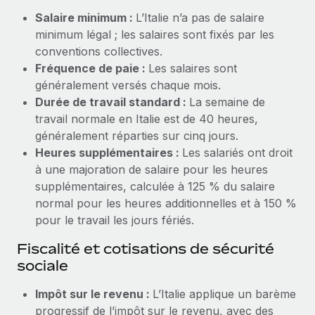
Création d’entité
Salaire minimum :
L’Italie n’a pas de salaire
Explorer le blog
Établissez des entités rapidement et en toute
minimum légal ; les salaires sont fixés par les
conformité
conventions collectives.
BLOG
Fréquence de paie :
Les salaires sont
Mobilité et déménagement international
généralement versés chaque mois.
Organisez facilement le déménagement de vos
Mises à jour des produits de Remote :
Durée de travail standard :
La semaine de
employés
Intégrations Gusto et Xero et Gestion des
travail normale en Italie est de 40 heures,
freelances Plus
généralement réparties sur cinq jours.
Avantages sociaux
Remote a toujours pour mission d'aider les entreprises de
Heures supplémentaires :
Les salariés ont droit
Gérez facilement les avantages sociaux
toute taille à embaucher, gérer et payer...
à une majoration de salaire pour les heures
supplémentaires, calculée à 125 % du salaire
En savoir plus
normal pour les heures additionnelles et à 150 %
pour le travail les jours fériés.
Comment Phiture gère ses 55 employés
Fiscalité et cotisations de sécurité
répartis dans 19 pays grâce à Remote
sociale
Phiture, un leader notable du conseil en matière de
Impôt sur le revenu :
L’Italie applique un barème
croissance mobile internationale, encourage les...
progressif de l’impôt sur le revenu, avec des