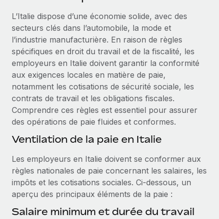
Événements
Intégrez les RH à l’international de manière flexible
L’Italie dispose d’une économie solide, avec des
Salle de presse
Devenir partenaire
secteurs clés dans l’automobile, la mode et
SERVICES
Explorez avec nous vos opportunités de partenariat
l’industrie manufacturière. En raison de règles
Données sur les salaires et les talents
Demandez aux experts
spécifiques en droit du travail et de la fiscalité, les
Recevez des conseils d’experts sur les RH à
Remote Build
Bientôt disponible
employeurs en Italie doivent garantir la conformité
Centre de ressources
l’international et la conformité
Conseil en intégrations et automatisations assistées par
aux exigences locales en matière de paie,
l’IA
Obtenir de l’aide
notamment les cotisations de sécurité sociale, les
Contrôles d’antécédents
contrats de travail et les obligations fiscales.
Simplifiez vos processus de présélection des
Voir toutes les ressources
Comprendre ces règles est essentiel pour assurer
candidats
ÉTUDES DE CAS
des opérations de paie fluides et conformes.
Remote Watchtower
BLOG
Ventilation de la paie en Italie
Gardez un temps d’avance sur les risques en
Paie multipays
Les employeurs en Italie doivent se conformer aux
matière de conformité
règles nationales de paie concernant les salaires, les
EOR et PEO
Gestion des appareils
impôts et les cotisations sociales. Ci‑dessous, un
Gestion des freelances
Achetez et suivez vos équipements informatiques
aperçu des principaux éléments de la paie :
dans le monde entier
Salaire minimum et durée du travail
Taxes