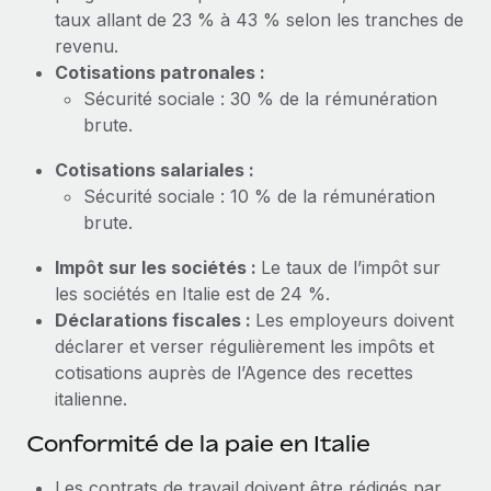
En savoir plus
taux allant de 23 % à 43 % selon les tranches de
revenu.
Cotisations patronales :
Sécurité sociale : 30 % de la rémunération
brute.
Cotisations salariales :
Sécurité sociale : 10 % de la rémunération
brute.
Impôt sur les sociétés :
Le taux de l’impôt sur
les sociétés en Italie est de 24 %.
Déclarations fiscales :
Les employeurs doivent
déclarer et verser régulièrement les impôts et
cotisations auprès de l’Agence des recettes
italienne.
Conformité de la paie en Italie
Les contrats de travail doivent être rédigés par