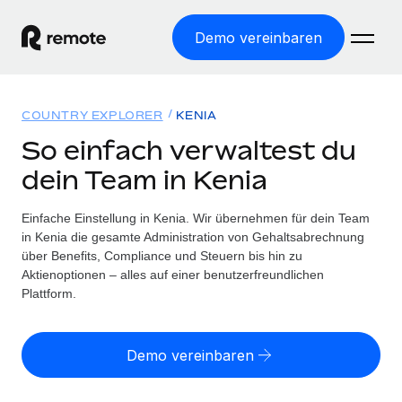
Demo vereinbaren
Startseite
COUNTRY EXPLORER
KENIA
Produkte
So einfach verwaltest du
dein Team in Kenia
Lösungen
WELTWEITE BESCHÄFTIGUNG
Globale Payroll
Einfache Einstellung in Kenia. Wir übernehmen für dein Team
Ressourcen
WELTWEITE ABDECKUNG
Einfache, rechtssicher Payroll
in Kenia die gesamte Administration von Gehaltsabrechnung
Country Explorer
über Benefits, Compliance und Steuern bis hin zu
Preise
TOOLS UND RECHNER
Employer of Record
Aktienoptionen – alles auf einer benutzerfreundlichen
Länderspezifische Unterstützung bei der Einstellung
Weltweites Wachstum ohne Kosten für Niederlassungen
Plattform.
Scheinselbstständigkeitsrisiko berechnen
Explorer für US-Bundesstaaten
Länderspezifische Einschätzung des
Contractor of Record
Einfache Einstellung in allen US-Bundesstaaten
Scheinselbstständigkeitsrisikos
Deutsch
Rechtssichere, weltweite Arbeit mit Freelancer:innen
Demo vereinbaren
Remote im Vergleich
Personalkostenrechner
Contractor Management
English
Vergleiche mit unseren Mitbewerbern
Länderspezifische Berechnung der