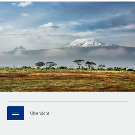
Globales Onboarding und Verwalten von
Gesamtbeschäftigungskosten
Anmelden
Freelancer:innen
Nederlands
WACHSTUMSPHASE
Honorarzahlungen berechnen
PEO
Français
Informationen zu möglichen Währungen und
Startups
Auslagern von komplexen HR-Aufgaben
Abwicklungsfristen für globale Freelancer:innen
Agile HR- und Payroll-Lösungen für wachsende
Deutsch
Unternehmen
INFRASTRUKTUR
LERNEN MIT REMOTE
Mittelstand
Español
Remote Embedded
Maßgeschneiderte HR-Lösungen, um Teams zu
Forschung und Leitfäden
Nahtlose Integration der HR in bestehende Abläufe
vergrößern
Italiano
Fallstudien
Plattform
Enterprise
Português (Portugal)
Integrierte HR-Kernfunktionen für dein Team
HR-Glossar
Globale HR für Konzerne und Großunternehmen
Verknüpfen
Neu
日本語
Checklisten und Vorlagen
Verknüpfung beliebiger KI-Tools mit Remote über unser
PARTNER WERDEN
Bibliothek für Stellenbeschreibungen
한국어
MCP
Übersicht
Strategische Technologiepartner
Webinare
Integrationen
Flexible Einbettung von Global-HR-Funktionen in deine
中文（简体）
Plattform
Prozessoptimierung mit unverzichtbaren Business-