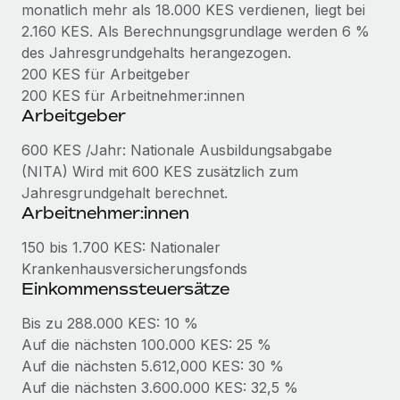
Management und Payroll
monatlich mehr als 18.000 KES verdienen, liegt bei
Niederlassungen
Den Blog erkunden
2.160 KES. Als Berechnungsgrundlage werden 6 %
Reverse Tech auf einen Blick Das Gesundheits- und
Mobilität und Relocation
des Jahresgrundgehalts herangezogen.
Wellness-Startup Reverse Tech hat das globale...
Mühelose Relocation von Mitarbeiter:innen
200 KES für Arbeitgeber
BLOG
Mehr erfahren
200 KES für Arbeitnehmer:innen
Benefits
Arbeitgeber
Neues zu Remote-Produkten: Integration mit
Mühelose Verwaltung von Benefits
Gusto und Zero und Contractor Management
600 KES /Jahr: Nationale Ausbildungsabgabe
Plus
(NITA) Wird mit 600 KES zusätzlich zum
Auch im neuen Jahr wollen wir bei Remote Unternehmen
Jahresgrundgehalt berechnet.
aller Größen dabei unterstützen, die beste...
Arbeitnehmer:innen
Mehr erfahren
150 bis 1.700 KES: Nationaler
Krankenhausversicherungsfonds
Einkommenssteuersätze
Wie Phiture 55 Mitarbeiter:innen in 19 Ländern
Bis zu 288.000 KES: 10 %
mit Remote verwaltet
Auf die nächsten 100.000 KES: 25 %
Phiture ist der unumstrittene Marktführer im Bereich der
Auf die nächsten 5.612,000 KES: 30 %
Wachstumsberatung für mobile Apps. Das...
Auf die nächsten 3.600.000 KES: 32,5 %