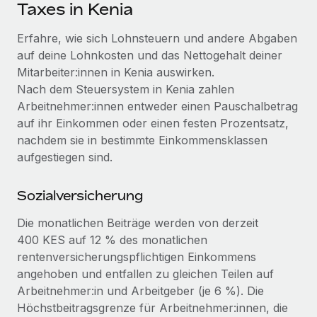
Events
Taxes in Kenia
Tools
Partner werden
Newsroom
Erfahre, wie sich Lohnsteuern und andere Abgaben
Entdecke die Möglichkeiten einer Partnerschaft
auf deine Lohnkosten und das Nettogehalt deiner
DIENSTLEISTUNGEN
Informationen zu Gehältern und Qualifikationen
Remote Build
Demnächst verfügbar
Mitarbeiter:innen in Kenia auswirken.
Frag unsere Expert:innen
Beratung zu Integrationen und KI-Automatisierung
Nach dem Steuersystem in Kenia zahlen
Insights Center
Hilfe von Expert:innen für globale HR & Compliance
Arbeitnehmer:innen entweder einen Pauschalbetrag
Hol dir Unterstützung
auf ihr Einkommen oder einen festen Prozentsatz,
Background-Checks
FALLSTUDIEN
nachdem sie in bestimmte Einkommensklassen
Einfacheres Bewerber:innen-Screening
Alle Ressourcen anzeigen
aufgestiegen sind.
So hat der KI-Vorreiter Weaviate sein Team mit
Remote um 120 % vergrößert
Compliance Watchtower
Sozialversicherung
Lückenlose Compliance
BLOG
Weaviate auf einen Blick Weaviate entwickelt KI-basierte
Open-Source-Infrastrukturen. Das...
Globale Payroll
Die monatlichen Beiträge werden von derzeit
Geräteverwaltung
400 KES auf 12 % des monatlichen
Globale Bereitstellung und Verfolgung von IT-
Mehr erfahren
EOR und PEO
rentenversicherungspflichtigen Einkommens
Geräten
angehoben und entfallen zu gleichen Teilen auf
Contractor Management
Arbeitnehmer:in und Arbeitgeber (je 6 %). Die
Gründung von Niederlassungen
Strategische Partnerschaft zwischen
Steuern
Höchstbeitragsgrenze für Arbeitnehmer:innen, die
Schnelle, rechtssichere Gründung von
Reverse Tech und Remote für Contractor