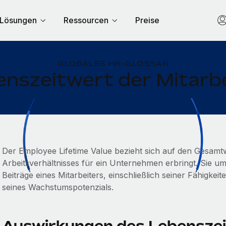
Lösungen
Ressourcen
Preise
GLOBALES HR-GLOSSAR
nszeitwert der Mitarb
Der Employee Lifetime Value bezieht sich auf den Gesamtwe
Arbeitsverhältnisses für ein Unternehmen erbringt. Sie umfa
Beiträge eines Mitarbeiters, einschließlich seiner Fähigkeit
seines Wachstumspotenzials.
Auswirkungen des Lebenszei