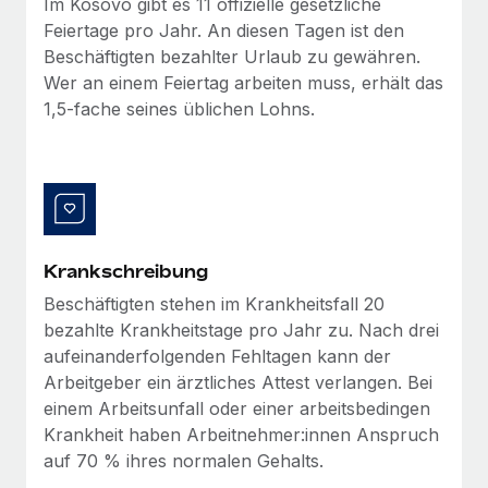
Im Kosovo gibt es 11 offizielle gesetzliche
Management und Payroll
Niederlassungen
Den Blog erkunden
Feiertage pro Jahr. An diesen Tagen ist den
Reverse Tech auf einen Blick Das Gesundheits- und
Beschäftigten bezahlter Urlaub zu gewähren.
Mobilität und Relocation
Wellness-Startup Reverse Tech hat das globale...
Wer an einem Feiertag arbeiten muss, erhält das
Mühelose Relocation von Mitarbeiter:innen
BLOG
1,5-fache seines üblichen Lohns.
Mehr erfahren
Benefits
Neues zu Remote-Produkten: Integration mit
Mühelose Verwaltung von Benefits
Gusto und Zero und Contractor Management
Plus
Auch im neuen Jahr wollen wir bei Remote Unternehmen
aller Größen dabei unterstützen, die beste...
Krankschreibung
Mehr erfahren
Beschäftigten stehen im Krankheitsfall 20
bezahlte Krankheitstage pro Jahr zu. Nach drei
aufeinanderfolgenden Fehltagen kann der
Wie Phiture 55 Mitarbeiter:innen in 19 Ländern
Arbeitgeber ein ärztliches Attest verlangen. Bei
mit Remote verwaltet
einem Arbeitsunfall oder einer arbeitsbedingen
Phiture ist der unumstrittene Marktführer im Bereich der
Krankheit haben Arbeitnehmer:innen Anspruch
Wachstumsberatung für mobile Apps. Das...
auf 70 % ihres normalen Gehalts.