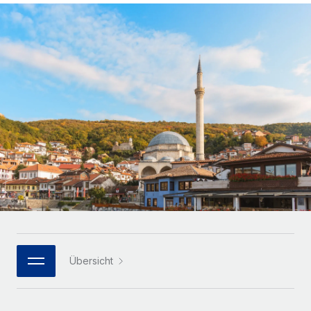
Globales Onboarding und Verwalten von
Gesamtbeschäftigungskosten
Anmelden
Freelancer:innen
Nederlands
WACHSTUMSPHASE
Honorarzahlungen berechnen
PEO
Français
Informationen zu möglichen Währungen und
Startups
Auslagern von komplexen HR-Aufgaben
Abwicklungsfristen für globale Freelancer:innen
Agile HR- und Payroll-Lösungen für wachsende
Deutsch
Unternehmen
INFRASTRUKTUR
LERNEN MIT REMOTE
Mittelstand
Español
Remote Embedded
Maßgeschneiderte HR-Lösungen, um Teams zu
Forschung und Leitfäden
Nahtlose Integration der HR in bestehende Abläufe
vergrößern
Italiano
Fallstudien
Plattform
Enterprise
Português (Portugal)
Integrierte HR-Kernfunktionen für dein Team
HR-Glossar
Globale HR für Konzerne und Großunternehmen
Verknüpfen
Neu
日本語
Checklisten und Vorlagen
Verknüpfung beliebiger KI-Tools mit Remote über unser
PARTNER WERDEN
Bibliothek für Stellenbeschreibungen
한국어
MCP
Übersicht
Strategische Technologiepartner
Webinare
Integrationen
Flexible Einbettung von Global-HR-Funktionen in deine
中文（简体）
Plattform
Prozessoptimierung mit unverzichtbaren Business-