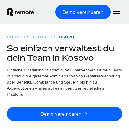
Demo vereinbaren
Startseite
COUNTRY EXPLORER
KOSOVO
Produkte
So einfach verwaltest du
dein Team in Kosovo
Lösungen
WELTWEITE BESCHÄFTIGUNG
Globale Payroll
Einfache Einstellung in Kosovo. Wir übernehmen für dein Team
Ressourcen
WELTWEITE ABDECKUNG
Einfache, rechtssicher Payroll
in Kosovo die gesamte Administration von Gehaltsabrechnung
Country Explorer
über Benefits, Compliance und Steuern bis hin zu
Preise
TOOLS UND RECHNER
Employer of Record
Aktienoptionen – alles auf einer benutzerfreundlichen
Länderspezifische Unterstützung bei der Einstellung
Weltweites Wachstum ohne Kosten für Niederlassungen
Plattform.
Scheinselbstständigkeitsrisiko berechnen
Explorer für US-Bundesstaaten
Länderspezifische Einschätzung des
Contractor of Record
Einfache Einstellung in allen US-Bundesstaaten
Scheinselbstständigkeitsrisikos
Deutsch
Rechtssichere, weltweite Arbeit mit Freelancer:innen
Demo vereinbaren
Remote im Vergleich
Personalkostenrechner
Contractor Management
English
Vergleiche mit unseren Mitbewerbern
Länderspezifische Berechnung der