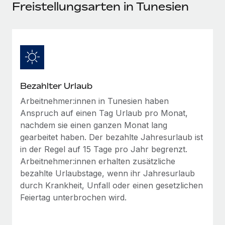
Events
Freistellungsarten in Tunesien
Tools
Partner werden
Newsroom
Entdecke die Möglichkeiten einer Partnerschaft
DIENSTLEISTUNGEN
Informationen zu Gehältern und Qualifikationen
Remote Build
Demnächst verfügbar
Frag unsere Expert:innen
Beratung zu Integrationen und KI-Automatisierung
Insights Center
Hilfe von Expert:innen für globale HR & Compliance
Bezahlter Urlaub
Hol dir Unterstützung
Background-Checks
FALLSTUDIEN
Arbeitnehmer:innen in Tunesien haben
Einfacheres Bewerber:innen-Screening
Alle Ressourcen anzeigen
Anspruch auf einen Tag Urlaub pro Monat,
So hat der KI-Vorreiter Weaviate sein Team mit
nachdem sie einen ganzen Monat lang
Remote um 120 % vergrößert
Compliance Watchtower
gearbeitet haben. Der bezahlte Jahresurlaub ist
Lückenlose Compliance
BLOG
Weaviate auf einen Blick Weaviate entwickelt KI-basierte
in der Regel auf 15 Tage pro Jahr begrenzt.
Open-Source-Infrastrukturen. Das...
Globale Payroll
Arbeitnehmer:innen erhalten zusätzliche
Geräteverwaltung
bezahlte Urlaubstage, wenn ihr Jahresurlaub
Globale Bereitstellung und Verfolgung von IT-
Mehr erfahren
EOR und PEO
durch Krankheit, Unfall oder einen gesetzlichen
Geräten
Feiertag unterbrochen wird.
Contractor Management
Gründung von Niederlassungen
Strategische Partnerschaft zwischen
Steuern
Schnelle, rechtssichere Gründung von
Reverse Tech und Remote für Contractor