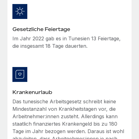
Management und Payroll
Niederlassungen
Den Blog erkunden
Reverse Tech auf einen Blick Das Gesundheits- und
Mobilität und Relocation
Wellness-Startup Reverse Tech hat das globale...
Mühelose Relocation von Mitarbeiter:innen
Gesetzliche Feiertage
BLOG
Mehr erfahren
Im Jahr 2022 gab es in Tunesien 13 Feiertage,
Benefits
Neues zu Remote-Produkten: Integration mit
die insgesamt 18 Tage dauerten.
Mühelose Verwaltung von Benefits
Gusto und Zero und Contractor Management
Plus
Auch im neuen Jahr wollen wir bei Remote Unternehmen
aller Größen dabei unterstützen, die beste...
Mehr erfahren
Krankenurlaub
Das tunesische Arbeitsgesetz schreibt keine
Wie Phiture 55 Mitarbeiter:innen in 19 Ländern
Mindestanzahl von Krankheitstagen vor, die
mit Remote verwaltet
Arbeitnehmer:innen zusteht. Allerdings kann
Phiture ist der unumstrittene Marktführer im Bereich der
staatlich finanziertes Krankengeld bis zu 180
Wachstumsberatung für mobile Apps. Das...
Tage im Jahr bezogen werden. Daraus ist wohl
abzuleiten, dass Arbeitnehmer:innen je nach