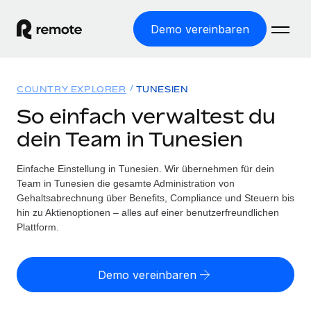
Demo vereinbaren
Startseite
COUNTRY EXPLORER
TUNESIEN
Produkte
So einfach verwaltest du
dein Team in Tunesien
Lösungen
WELTWEITE BESCHÄFTIGUNG
Globale Payroll
Einfache Einstellung in Tunesien. Wir übernehmen für dein
Ressourcen
WELTWEITE ABDECKUNG
Einfache, rechtssicher Payroll
Team in Tunesien die gesamte Administration von
Country Explorer
Gehaltsabrechnung über Benefits, Compliance und Steuern bis
Preise
TOOLS UND RECHNER
Employer of Record
hin zu Aktienoptionen – alles auf einer benutzerfreundlichen
Länderspezifische Unterstützung bei der Einstellung
Weltweites Wachstum ohne Kosten für Niederlassungen
Plattform.
Scheinselbstständigkeitsrisiko berechnen
Explorer für US-Bundesstaaten
Länderspezifische Einschätzung des
Contractor of Record
Einfache Einstellung in allen US-Bundesstaaten
Scheinselbstständigkeitsrisikos
Deutsch
Rechtssichere, weltweite Arbeit mit Freelancer:innen
Demo vereinbaren
Remote im Vergleich
Personalkostenrechner
Contractor Management
English
Vergleiche mit unseren Mitbewerbern
Länderspezifische Berechnung der