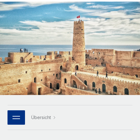
Globales Onboarding und Verwalten von
Gesamtbeschäftigungskosten
Anmelden
Freelancer:innen
Nederlands
WACHSTUMSPHASE
Honorarzahlungen berechnen
PEO
Français
Informationen zu möglichen Währungen und
Startups
Auslagern von komplexen HR-Aufgaben
Abwicklungsfristen für globale Freelancer:innen
Agile HR- und Payroll-Lösungen für wachsende
Deutsch
Unternehmen
INFRASTRUKTUR
LERNEN MIT REMOTE
Mittelstand
Español
Remote Embedded
Maßgeschneiderte HR-Lösungen, um Teams zu
Forschung und Leitfäden
Nahtlose Integration der HR in bestehende Abläufe
vergrößern
Italiano
Fallstudien
Plattform
Enterprise
Português (Portugal)
Integrierte HR-Kernfunktionen für dein Team
HR-Glossar
Globale HR für Konzerne und Großunternehmen
Verknüpfen
Neu
日本語
Checklisten und Vorlagen
Verknüpfung beliebiger KI-Tools mit Remote über unser
PARTNER WERDEN
Bibliothek für Stellenbeschreibungen
한국어
MCP
Übersicht
Strategische Technologiepartner
Webinare
Integrationen
Flexible Einbettung von Global-HR-Funktionen in deine
中文（简体）
Plattform
Prozessoptimierung mit unverzichtbaren Business-