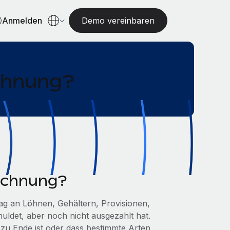
Anmelden
Demo vereinbaren
echnung?
rechnung?
rag an Löhnen, Gehältern, Provisionen,
ldet, aber noch nicht ausgezahlt hat.
zu Ende ist oder dass bestimmte Arten