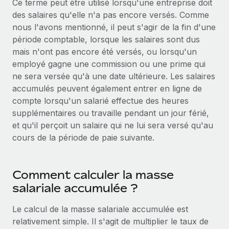
Ce terme peut être utilisé lorsqu'une entreprise doit
Création d’entité
Intégration Remote x BambooHR : du local à
Explorer le blog
des salaires qu'elle n'a pas encore versés. Comme
Établissez des entités rapidement et en toute
l’international, le recrutement sans changer de
nous l'avons mentionné, il peut s'agir de la fin d'une
plateforme
conformité
période comptable, lorsque les salaires sont dus
Impact Les clients BambooHR peuvent désormais
BLOG
mais n'ont pas encore été versés, ou lorsqu'un
Mobilité et déménagement international
embaucher et gérer les employés internationaux...
employé gagne une commission ou une prime qui
Organisez facilement le déménagement de vos
Mises à jour des produits de Remote :
ne sera versée qu'à une date ultérieure. Les salaires
En savoir plus
employés
Intégrations Gusto et Xero et Gestion des
accumulés peuvent également entrer en ligne de
freelances Plus
compte lorsqu'un salarié effectue des heures
Avantages sociaux
Remote a toujours pour mission d'aider les entreprises de
supplémentaires ou travaille pendant un jour férié,
Gérez facilement les avantages sociaux
toute taille à embaucher, gérer et payer...
et qu'il perçoit un salaire qui ne lui sera versé qu'au
cours de la période de paie suivante.
En savoir plus
Comment calculer la masse
Comment Phiture gère ses 55 employés
répartis dans 19 pays grâce à Remote
salariale accumulée ?
Phiture, un leader notable du conseil en matière de
Le calcul de la masse salariale accumulée est
croissance mobile internationale, encourage les...
relativement simple. Il s'agit de multiplier le taux de