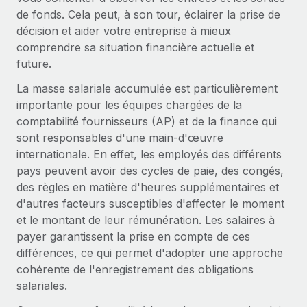
Événements
Intégrez les RH à l’international de manière flexible
de fonds. Cela peut, à son tour, éclairer la prise de
décision et aider votre entreprise à mieux
Salle de presse
Devenir partenaire
SERVICES
comprendre sa situation financière actuelle et
Explorez avec nous vos opportunités de partenariat
Données sur les salaires et les talents
future.
Demandez aux experts
Recevez des conseils d’experts sur les RH à
Remote Build
Bientôt disponible
La masse salariale accumulée est particulièrement
Centre de ressources
l’international et la conformité
Conseil en intégrations et automatisations assistées par
importante pour les équipes chargées de la
l’IA
Obtenir de l’aide
comptabilité fournisseurs (AP) et de la finance qui
Contrôles d’antécédents
sont responsables d'une main-d'œuvre
Simplifiez vos processus de présélection des
Voir toutes les ressources
internationale. En effet, les employés des différents
candidats
ÉTUDES DE CAS
pays peuvent avoir des cycles de paie, des congés,
des règles en matière d'heures supplémentaires et
Remote Watchtower
BLOG
Comment Weaviate, l'as de l'IA, a développé
d'autres facteurs susceptibles d'affecter le moment
ses effectifs de 120 % avec Remote
Gardez un temps d’avance sur les risques en
Paie multipays
et le montant de leur rémunération. Les salaires à
matière de conformité
Weaviate en bref Weaviate crée des infrastructures open
payer garantissent la prise en compte de ces
EOR et PEO
source et AI-first. Sa mission est...
différences, ce qui permet d'adopter une approche
Gestion des appareils
cohérente de l'enregistrement des obligations
Gestion des freelances
Achetez et suivez vos équipements informatiques
En savoir plus
salariales.
dans le monde entier
Taxes