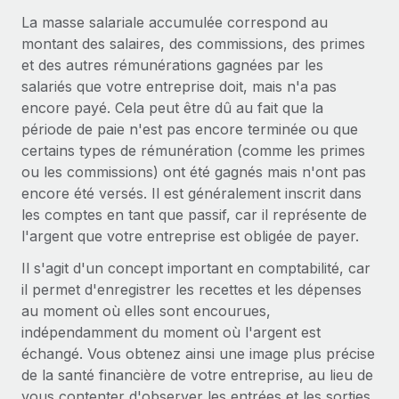
Gestion des freelances
Comparer Remote
pays
La masse salariale accumulée correspond au
Connexion
Intégrez et gérez vos freelances partout dans le monde
Nederlands
Examinez notre service par rapport aux autres
montant des salaires, des commissions, des primes
Calculateur de paiement des freelances
et des autres rémunérations gagnées par les
PEO
Français
Découvrez les devises disponibles et les vitesses de
salariés que votre entreprise doit, mais n'a pas
Sous-traitez les opérations complexes liées à l’emploi
CROISSANCE
paiement pour vos freelances internationaux
encore payé. Cela peut être dû au fait que la
Deutsch
Start-ups
période de paie n'est pas encore terminée ou que
Des solutions agiles et internationales pour les RH et la
INFRASTRUCTURE
certains types de rémunération (comme les primes
APPRENDRE AVEC REMOTE
Español
paie des entreprises en pleine croissance
ou les commissions) ont été gagnés mais n'ont pas
Intégration Remote
Recherche et guides
encore été versés. Il est généralement inscrit dans
Intégrez vos RH aux flux de travail en toute simplicité
Entreprises intermédiaires
Italiano
les comptes en tant que passif, car il représente de
Études de cas
Développez vos équipes avec des solutions RH sur
Plateforme
l'argent que votre entreprise est obligée de payer.
mesure
Português (Portugal)
Des fonctions RH clés intégrées pour votre équipe
Glossaire RH
Il s'agit d'un concept important en comptabilité, car
Entreprise
il permet d'enregistrer les recettes et les dépenses
Connecter
Nouveau
日本語
Checklists et modèles
Les RH à l’international pour les grandes entreprises
au moment où elles sont encourues,
Connectez n'importe quel outil d’IA à Remote grâce à
indépendamment du moment où l'argent est
Descriptions de postes
한국어
notre MCP
échangé. Vous obtenez ainsi une image plus précise
TRAVAILLONS ENSEMBLE
Webinaires
Intégrations
de la santé financière de votre entreprise, au lieu de
中文（简体）
Partenaires stratégiques de la tech
Rationalisez vos processus avec des outils essentiels
vous contenter d'observer les entrées et les sorties