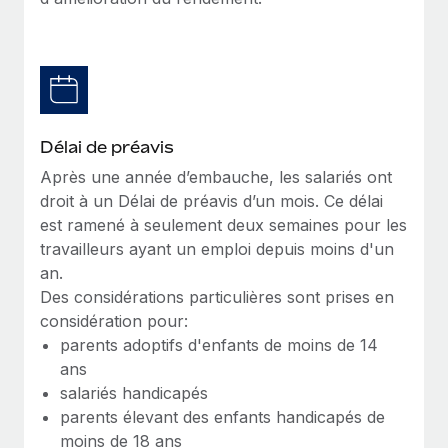
Création d’entité
Explorer le blog
Établissez des entités rapidement et en toute
conformité
BLOG
Mobilité et déménagement international
Organisez facilement le déménagement de vos
Mises à jour des produits de Remote :
Délai de préavis
employés
Intégrations Gusto et Xero et Gestion des
Après une année d’embauche, les salariés ont
freelances Plus
Avantages sociaux
droit à un Délai de préavis d’un mois. Ce délai
Remote a toujours pour mission d'aider les entreprises de
Gérez facilement les avantages sociaux
est ramené à seulement deux semaines pour les
toute taille à embaucher, gérer et payer...
travailleurs ayant un emploi depuis moins d'un
an.
En savoir plus
Des considérations particulières sont prises en
considération pour:
parents adoptifs d'enfants de moins de 14
Comment Phiture gère ses 55 employés
répartis dans 19 pays grâce à Remote
ans
salariés handicapés
Phiture, un leader notable du conseil en matière de
parents élevant des enfants handicapés de
croissance mobile internationale, encourage les...
moins de 18 ans