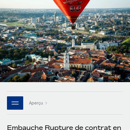
Gestion des freelances
Comparer Remote
pays
Connexion
Intégrez et gérez vos freelances partout dans le monde
Nederlands
Examinez notre service par rapport aux autres
Calculateur de paiement des freelances
PEO
Français
Découvrez les devises disponibles et les vitesses de
Sous-traitez les opérations complexes liées à l’emploi
CROISSANCE
paiement pour vos freelances internationaux
Deutsch
Start-ups
Des solutions agiles et internationales pour les RH et la
INFRASTRUCTURE
APPRENDRE AVEC REMOTE
Español
paie des entreprises en pleine croissance
Intégration Remote
Recherche et guides
Intégrez vos RH aux flux de travail en toute simplicité
Entreprises intermédiaires
Italiano
Études de cas
Développez vos équipes avec des solutions RH sur
Plateforme
mesure
Português (Portugal)
Des fonctions RH clés intégrées pour votre équipe
Glossaire RH
Entreprise
Connecter
Nouveau
日本語
Checklists et modèles
Les RH à l’international pour les grandes entreprises
Connectez n'importe quel outil d’IA à Remote grâce à
Aperçu
Descriptions de postes
한국어
notre MCP
TRAVAILLONS ENSEMBLE
Webinaires
Intégrations
中文（简体）
Embauche Rupture de contrat en
Partenaires stratégiques de la tech
Rationalisez vos processus avec des outils essentiels