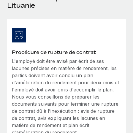
Événements
Lituanie
Intégrez les RH à l’international de manière flexible
Salle de presse
Devenir partenaire
SERVICES
Explorez avec nous vos opportunités de partenariat
Données sur les salaires et les talents
Demandez aux experts
Recevez des conseils d’experts sur les RH à
Remote Build
Bientôt disponible
Centre de ressources
l’international et la conformité
Conseil en intégrations et automatisations assistées par
l’IA
Obtenir de l’aide
Procédure de rupture de contrat
Contrôles d’antécédents
L'employé doit être avisé par écrit de ses
Simplifiez vos processus de présélection des
Voir toutes les ressources
lacunes précises en matière de rendement, les
candidats
ÉTUDES DE CAS
parties doivent avoir conclu un plan
Remote Watchtower
d'amélioration du rendement pour deux mois et
BLOG
l'employé doit avoir omis d'accomplir le plan.
Gardez un temps d’avance sur les risques en
Paie multipays
Nous vous conseillons de préparer les
matière de conformité
documents suivants pour terminer une rupture
EOR et PEO
Gestion des appareils
de contrat dû à l'inexécution : avis de rupture
Gestion des freelances
Achetez et suivez vos équipements informatiques
de contrat, avis expliquant les lacunes en
dans le monde entier
matière de rendement et plan écrit
Taxes
d'amélioration du rendement.