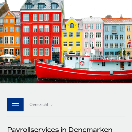
Zzp'ers internationaal onboarden en beheren
Betalingscalculator voor zzp'ers
Inloggen
Nederlands
Ontdek valuta-opties en betaalsnelheden voor
PEO
GROEIFASE
internationale zzp'ers
Ingewikkelde HR-taken eenvoudig uitbesteden
Français
Start-ups
Flexibele global HR en payroll solutions voor groeiende
LEREN MET REMOTE
Deutsch
bedrijven
INFRASTRUCTUUR
Onderzoek en gidsen
Remote Embedded
Mid-market
Español
HR naadloos in workflows integreren
Casestudy's
Teams uitbreiden met HR solutions op maat
Italiano
Platform
HR-woordenlijst
Enterprise
Ingebouwde essentiële HR-functies voor je team
Global HR voor grote bedrijven
Português (Portugal)
Checklists en templates
Verbinden
Nieuw
Bibliotheek met functiebeschrijvingen
日本語
AI-tools koppelen aan Remote met onze MCP
WERK MET ONS SAMEN
Overzicht
Strategische technologiepartners
Webinars
Integraties
한국어
Integreer global HR flexibel in je platform
Processen stroomlijnen met essentiële zakelijke tools
Evenementen
中文（简体）
Een partner worden
Payrollservices in Denemarken
Newsroom