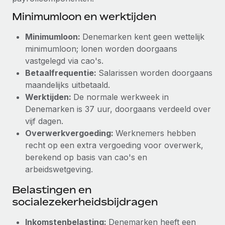
Secundaire arbeidsvoorwaarden
Minimumloon en werktijden
BLOG
Eenvoudig secundaire arbeidsvoorwaarden
Minimumloon:
Denemarken kent geen wettelijk
beheren
Productupdates van Remote: Gusto- en Xero-
minimumloon; lonen worden doorgaans
integraties en Contractor Management Plus
vastgelegd via cao's.
Betaalfrequentie:
Salarissen worden doorgaans
Het blijft de missie van Remote om alle soorten bedrijven
maandelijks uitbetaald.
te helpen bij het aannemen, beheren en...
Werktijden:
De normale werkweek in
Meer informatie
Denemarken is 37 uur, doorgaans verdeeld over
vijf dagen.
Overwerkvergoeding:
Werknemers hebben
Hoe Phiture 55 werknemers in 19 landen
recht op een extra vergoeding voor overwerk,
beheert met Remote
berekend op basis van cao's en
Phiture, een toonaangevende leider in de wereldwijde
arbeidswetgeving.
mobiele groeiadviessector, zet zich sinds 2016...
Belastingen en
Meer informatie
socialezekerheidsbijdragen
Inkomstenbelasting:
Denemarken heeft een