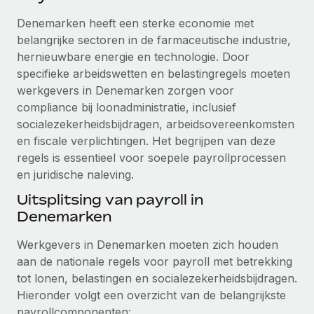
Ontdek hoe je met ons kunt samenwerken
DIENSTEN
Denemarken heeft een sterke economie met
Inzicht in salaris en talent
Vraag een expert
Remote Build
Binnenkort beschikbaar
belangrijke sectoren in de farmaceutische industrie,
Krijg hulp van global HR- en juridische experts
Integraties en advies over AI-automatiseringen
hernieuwbare energie en technologie. Door
Inzichtencentrum
specifieke arbeidswetten en belastingregels moeten
Achtergrondonderzoek
Support
werkgevers in Denemarken zorgen voor
Vereenvoudig het screeningsproces van
CASESTUDY'S
compliance bij loonadministratie, inclusief
kandidaten
Alle bronnen bekijken
socialezekerheidsbijdragen, arbeidsovereenkomsten
en fiscale verplichtingen. Het begrijpen van deze
Compliance Watchtower
regels is essentieel voor soepele payrollprocessen
Blijf compliance-risico's voor
BLOG
en juridische naleving.
Global Payroll
Apparaatbeheer
Uitsplitsing van payroll in
Lever en track wereldwijd IT-middelen
EOR en PEO
Denemarken
Entiteiten oprichten
Contractor Management
Werkgevers in Denemarken moeten zich houden
Stel snel compliant entiteiten op
aan de nationale regels voor payroll met betrekking
Belastingen
tot lonen, belastingen en socialezekerheidsbijdragen.
Mobiliteit en overplaatsing
Hieronder volgt een overzicht van de belangrijkste
Naar de blog
Plaats werknemers moeiteloos over
payrollcomponenten: