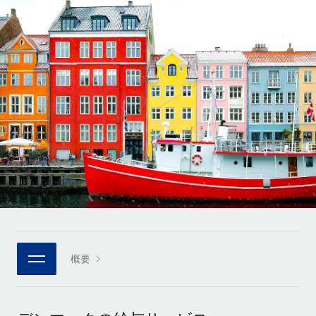
世界中の契約社員をオンボーディングし、管理
契約社員の報酬計算ツール
ログイン
Nederlands
グローバルな契約社員向けに、通貨オプションと支払スピー
PEO
成長の段階
ドを確認する
複雑な雇用関連業務を外部委託
Français
スタートアップ
成長中の企業向けのアジャイルなグローバルHR・給与処理ソ
REMOTEで学習
Deutsch
リューション
インフラ
リサーチおよびガイド
Remote統合
ミッドマーケット
Español
人事機能をワークフローにシームレスに統合する
活用事例
カスタマイズされた人事ソリューションでチームを拡大する
Italiano
プラットフォーム
HR用語集
企業
チームのための人事の基本機能を内蔵
大企業向けのグローバルHR
Português (Portugal)
チェックリストおよびテンプレート
接続
新しい
職務内容ライブラリ
日本語
当社のMCPを使用して、あらゆるAIツールをRemoteに接続
パートナーに登録
戦略的テクノロジーパートナー
ウェビナー
統合
概要
한국어
グローバルな人事機能を柔軟に自社プラットフォームへ統合
基本的なビジネスツールを活用して業務プロセスを効率化す
イベント
る
中文（简体）
パートナーとして登録
ニュースルーム