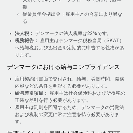
詳細を見る
期
従業員年金拠出金：雇用主との合意により異な
る
法人税：
デンマークの法人税率は22%です。
税務報告：
雇用主はデンマーク税務当局（SKAT）
へ給与税および拠出金を定期的に申告する義務があ
ります。
デンマークにおける給与コンプライアンス
雇用契約は書面で交付され、給与、労働時間、職務
内容などの条件を明記する必要があります。
給与差引項目：
雇用主は社会保険料および所得税の
正確な差引を行う必要があります。
雇用主は罰則を回避するため、デンマークの労働法
および税制の変更に常に注意を払う必要がありま
す。