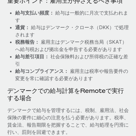
重要ポイント：雇用主が押さえるべき事項
給与支払い頻度：
給与は一般的に月次で支払われま
す
通貨：
給与はデンマーク・クローネ（DKK）で処理
されます
税務報告：
雇用主はデンマーク税務当局（SKAT）
へ給与税および拠出金を申告する必要があります
給与差引項目：
社会保険料および所得税の正確な差
引
給与コンプライアンス：
雇用主は税率や報告要件の
変更を常に確認する必要があります
デンマークでの給与計算をRemoteで実行
する場合
デンマークで給与を管理するには、税制、雇用法、社会
保険の要件に細心の注意を払う必要があります。税率、
賃金法、報告期限を把握することで、給与処理を円滑に
行い、罰則を回避できます。