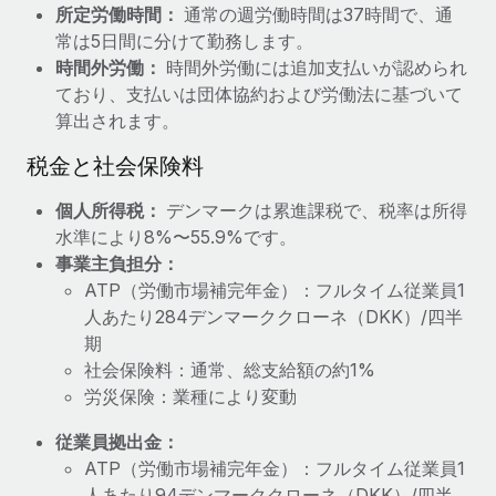
所定労働時間：
通常の週労働時間は37時間で、通
福利厚生
常は5日間に分けて勤務します。
ブログ
従業員の福利厚生を簡単に管理
時間外労働：
時間外労働には追加支払いが認められ
ており、支払いは団体協約および労働法に基づいて
Remoteの製品アップデート：GustoとXeroの統合お
算出されます。
よびContractor Management Plus（契約社員管理
プラス）
税金と社会保険料
Remoteの使命は、世界のどこにいても、あらゆる規模の企業が
業務に最適な人材を採用し、管理し、給与を支給できるようにす
個人所得税：
デンマークは累進課税で、税率は所得
ることです。この数週間で、新しい統合、機能、改良点をリリー
水準により8%〜55.9%です。
スしました。...
事業主負担分：
ATP（労働市場補完年金）：フルタイム従業員1
詳細を見る
人あたり284デンマーククローネ（DKK）/四半
期
社会保険料：通常、総支給額の約1%
給与詐欺：種類、事例、ビジネスを守る方法
労災保険：業種により変動
給与, 賃金は詐欺の特に魅力的な標的です。多額の資金がシステ
従業員拠出金：
ム間で頻繁に移動しているためです。このため、自社のビジネス
ATP（労働市場補完年金）：フルタイム従業員1
を保護することは極めて重要です。...
人あたり94デンマーククローネ（DKK）/四半