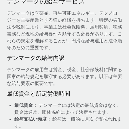
デンマークの給与サービス
当社とのパートナーシップの可能性を検討する
サービス
給与・人材情報
デンマークは医薬品、再生可能エネルギー、テクノロ
Remote Build
近日リリース予定
ジーを主要産業とする強い経済を持ちます。特定の労働
専門家に相談
統合とAI自動化に関するコンサルティング
情報センター
法や税制により、事業主は社会保険料、雇用契約、税務
グローバル人事・コンプライアンスの専門サポート
義務など現地の給与要件を順守する必要があります。こ
サポートを依頼する
バックグラウンドチェック
活用事例
れらの規定を理解することが、円滑な給与運用と法令順
候補者の選考プロセスをシンプルに
守のために重要です。
すべてのリソースを表示する
デンマークの給与内訳
Compliance Watchtower
コンプライアンスリスクを先回りして対応
ブログ
デンマークの雇用主は賃金、税金、社会保険料に関する
グローバル給与処理
国家の給与規定を順守する必要があります。以下は主要
デバイス管理
な給与要素の概要です。
ITデバイスを世界規模で提供・管理
EORおよびPEO
最低賃金と所定労働時間
法人設立
契約社員管理
最低賃金：
デンマークには法定の最低賃金はなく、
法令順守した法人をスピーディに設立
税務
賃金は通常、団体協約によって決定されます。
移住・転勤
給与支払い頻度：
給与は一般的に月次で支払われま
ブログを読む
従業員の異動をスムーズに
す。