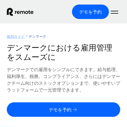
デモを予約
ホーム
国別ガイド
デンマーク
製品
デンマークにおける雇用管理
をスムーズに
ソリューション
グローバル雇用
グローバル給与処理
デンマークでの雇用をシンプルにできます。給与処理、
リソース
各国の制度に対応
コンプライアンス対応の給与処理を手軽に
福利厚生、税務、コンプライアンス、さらにはデンマー
国別ガイド
クチーム向けのストックオプションまで、使いやすいプ
価格
ツールと計算ツール
Employer of Record（EOR）
/国別のグローバル雇用支援を検索する
ラットフォームで一元管理できます。
グローバル展開をコストをかけずに実現
誤分類リスク判定ツール
米国州エクスプローラー
国別に従業員の誤分類リスクを確認する
Contractor of Record
米国の各州において採用プロセスを簡素化する
日本語
デモを予約
世界中の契約社員と法令を遵守して契約
従業員コスト計算ツール
Remoteを他社と比較
各国の総従業員コストを計算する
契約社員管理
English
他社と比較した、当社の強みを確認する