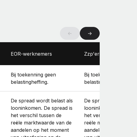
←
→
EOR-werknemers
Zzp'ers
Bij toekenning geen
Bij toekenning geen
belastingheffing.
belastingheffing.
De spread wordt belast als
De spread wordt belast
looninkomen. De spread is
looninkomen. De sprea
het verschil tussen de
het verschil tussen de
reële marktwaarde van de
reële marktwaarde va
aandelen op het moment
aandelen op het mome