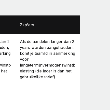
Zzp'ers
dan 2
Als de aandelen langer dan 2
uden,
years worden aangehouden,
erking
komt je teamlid in aanmerking
voor
winstb
langetermijnvermogenswinstb
 het
elasting (die lager is dan het
gebruikelijke tarief).