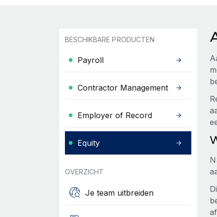
BESCHIKBARE PRODUCTEN
A
Payroll
m
b
Contractor Management
R
a
Employer of Record
e
W
Equity
N
aa
OVERZICHT
Di
Je team uitbreiden
b
af