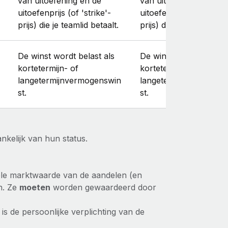
van uitoefening en de
van uitoefening en de
uitoefenprijs (of 'strike'-
uitoefenprijs (of 'strike
prijs) die je teamlid betaalt.
prijs) die je teamlid beta
De winst wordt belast als
De winst wordt belast 
kortetermijn- of
kortetermijn- of
langetermijnvermogenswin
langetermijnvermogen
st.
st.
ankelijk van hun status.
le marktwaarde van de aandelen (en
en. Ze
moeten
worden gewaardeerd door
is de persoonlijke verplichting van de