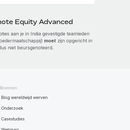
mote Equity Advanced
ies aan je in India gevestigde teamleden
 moedermaatschappij)
moet
zijn opgericht in
 dus niet beursgenoteerd.
Bronnen
Blog wereldwijd werven
Onderzoek
Casestudies
Webinars