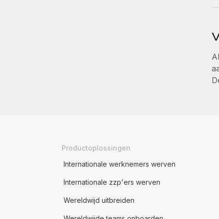
V
A
a
D
Productoplossingen
Internationale werknemers werven
Internationale zzp'ers werven
Wereldwijd uitbreiden
Wereldwijde teams onboarden