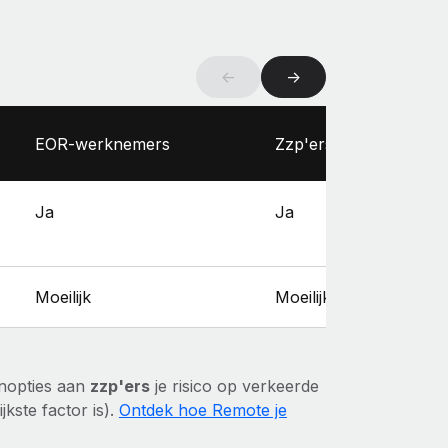
←
→
EOR-werknemers
Zzp'ers
Ja
Ja
Moeilijk
Moeilijk
enopties aan
zzp'ers
je risico op verkeerde
jkste factor is).
Ontdek hoe Remote je