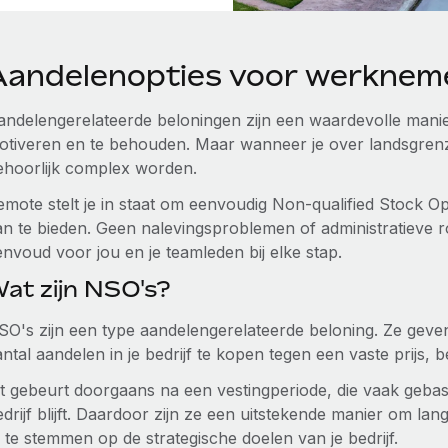
Aandelenopties voor werknemer
andelengerelateerde beloningen zijn een waardevolle manier
otiveren en te behouden. Maar wanneer je over landsgre
ehoorlijk complex worden.
emote stelt je in staat om eenvoudig Non-qualified Stock Op
an te bieden. Geen nalevingsproblemen of administratieve
envoud voor jou en je teamleden bij elke stap.
at zijn NSO's?
SO's zijn een type aandelengerelateerde beloning. Ze geve
ntal aandelen in je bedrijf te kopen tegen een vaste prijs, b
t gebeurt doorgaans na een vestingperiode, die vaak gebasee
edrijf blijft. Daardoor zijn ze een uitstekende manier om l
 te stemmen op de strategische doelen van je bedrijf.