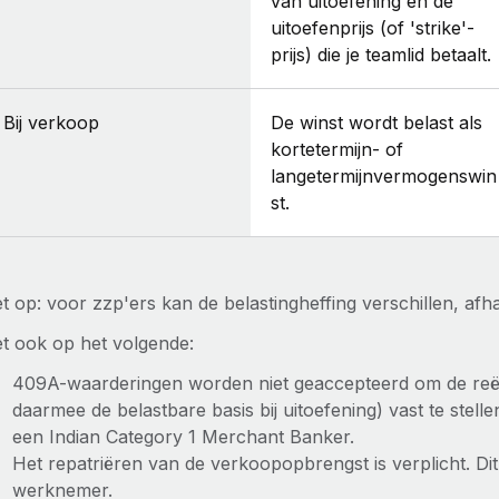
van uitoefening en de
uitoefenprijs (of 'strike'-
prijs) die je teamlid betaalt.
Bij verkoop
De winst wordt belast als
kortetermijn- of
langetermijnvermogenswin
st.
t op: voor zzp'ers kan de belastingheffing verschillen, afh
et ook op het volgende:
409A-waarderingen worden niet geaccepteerd om de reë
daarmee de belastbare basis bij uitoefening) vast te stell
een Indian Category 1 Merchant Banker.
Het repatriëren van de verkoopopbrengst is verplicht. Dit 
werknemer.