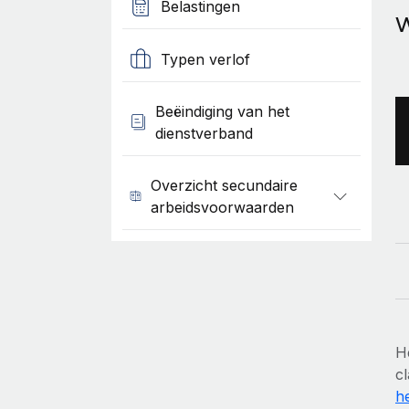
Belastingen
W
Typen verlof
Beëindiging van het
dienstverband
Overzicht secundaire
arbeidsvoorwaarden
H
cl
h