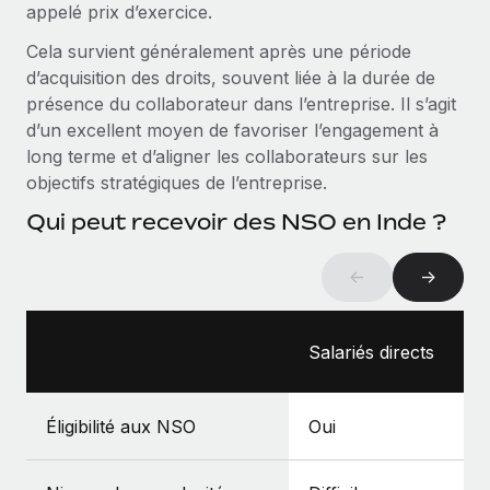
appelé prix d’exercice.
Création d’entité
Intégration Remote x BambooHR : du local à
Explorer le blog
Établissez des entités rapidement et en toute
l’international, le recrutement sans changer de
Cela survient généralement après une période
plateforme
conformité
d’acquisition des droits, souvent liée à la durée de
Impact Les clients BambooHR peuvent désormais
présence du collaborateur dans l’entreprise. Il s’agit
BLOG
Mobilité et déménagement international
embaucher et gérer les employés internationaux...
d’un excellent moyen de favoriser l’engagement à
Organisez facilement le déménagement de vos
Mises à jour des produits de Remote :
long terme et d’aligner les collaborateurs sur les
En savoir plus
employés
Intégrations Gusto et Xero et Gestion des
objectifs stratégiques de l’entreprise.
freelances Plus
Avantages sociaux
Qui peut recevoir des NSO en Inde ?
Remote a toujours pour mission d'aider les entreprises de
Gérez facilement les avantages sociaux
toute taille à embaucher, gérer et payer...
←
→
En savoir plus
Salariés directs
Comment Phiture gère ses 55 employés
répartis dans 19 pays grâce à Remote
Éligibilité aux NSO
Oui
Phiture, un leader notable du conseil en matière de
croissance mobile internationale, encourage les...