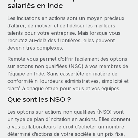
Événements
salariés en Inde
Intégrez les RH à l’international de manière flexible
Salle de presse
Devenir partenaire
Les incitations en actions sont un moyen précieux
SERVICES
Explorez avec nous vos opportunités de partenariat
d’attirer, de motiver et de fidéliser les meilleurs
Données sur les salaires et les talents
Demandez aux experts
talents pour votre entreprise. Mais lorsque vous
Recevez des conseils d’experts sur les RH à
Remote Build
Bientôt disponible
recrutez au‑delà des frontières, elles peuvent
Centre de ressources
l’international et la conformité
Conseil en intégrations et automatisations assistées par
devenir très complexes.
l’IA
Obtenir de l’aide
Contrôles d’antécédents
Remote vous permet d’offrir facilement des options
Simplifiez vos processus de présélection des
Voir toutes les ressources
sur actions non qualifiées (NSO) à vos membres de
candidats
ÉTUDES DE CAS
l’équipe en Inde. Sans casse‑tête en matière de
conformité ni lourdeurs administratives, simplicité et
Remote Watchtower
BLOG
Comment Weaviate, l'as de l'IA, a développé
clarté à chaque étape pour vous et vos équipes.
ses effectifs de 120 % avec Remote
Gardez un temps d’avance sur les risques en
Paie multipays
Que sont les NSO ?
matière de conformité
Weaviate en bref Weaviate crée des infrastructures open
EOR et PEO
source et AI-first. Sa mission est...
Les options sur actions non qualifiées (NSO) sont
Gestion des appareils
un type de plan d’incitation en actions. Elles donnent
Gestion des freelances
Achetez et suivez vos équipements informatiques
En savoir plus
à vos collaborateurs le droit d’acheter un nombre
dans le monde entier
Taxes
déterminé d’actions de votre société à un prix fixe,