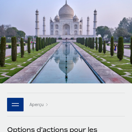
Gestion des freelances
Comparer Remote
pays
Connexion
Intégrez et gérez vos freelances partout dans le monde
Nederlands
Examinez notre service par rapport aux autres
Calculateur de paiement des freelances
PEO
Français
Découvrez les devises disponibles et les vitesses de
Sous-traitez les opérations complexes liées à l’emploi
CROISSANCE
paiement pour vos freelances internationaux
Deutsch
Start-ups
Des solutions agiles et internationales pour les RH et la
INFRASTRUCTURE
APPRENDRE AVEC REMOTE
Español
paie des entreprises en pleine croissance
Intégration Remote
Recherche et guides
Intégrez vos RH aux flux de travail en toute simplicité
Entreprises intermédiaires
Italiano
Études de cas
Développez vos équipes avec des solutions RH sur
Plateforme
mesure
Português (Portugal)
Des fonctions RH clés intégrées pour votre équipe
Glossaire RH
Entreprise
Connecter
Nouveau
日本語
Checklists et modèles
Les RH à l’international pour les grandes entreprises
Connectez n'importe quel outil d’IA à Remote grâce à
Aperçu
Descriptions de postes
한국어
notre MCP
TRAVAILLONS ENSEMBLE
Webinaires
Intégrations
中文（简体）
Options d’actions pour les
Partenaires stratégiques de la tech
Rationalisez vos processus avec des outils essentiels