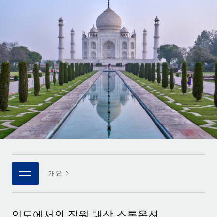
전 세계 계약자의 온보딩 및 관리
계약자 지급 계산기
로그인
Nederlands
글로벌 계약직을 위한 통화 옵션과 지급 소요 시간 확인
PEO
성장 단계
복잡한 고용 업무를 아웃소싱
Français
스타트업
REMOTE와 함께 배우기
성장하는 기업을 위한 민첩한 글로벌 HR 및 급여 솔루션
Deutsch
리서치 및 가이드
인프라
중견기업
Remote 통합
사례 연구
맞춤형 HR 솔루션으로 팀 확장
Español
HR을 워크플로에 매끄럽게 통합
HR 용어집
엔터프라이즈
Italiano
플랫폼
대기업을 위한 글로벌 HR
체크리스트 및 템플릿
팀을 위한 통합된 핵심 HR 기능
Português (Portugal)
직무 설명 라이브러리
연결
새로운
REMOTE 파트너 되기
日本語
MCP를 사용하여 모든 AI 도구를 Remote에 연결 가능
전략적 기술 파트너
웨비나
개요
통합
플랫폼에 글로벌 HR을 유연하게 통합
한국어
이벤트
핵심 비즈니스 도구로 프로세스를 간소화
파트너 되기
中文（简体）
뉴스룸
Remote와의 파트너십 기회 탐색
인도에서의 직원 대상 스톡옵션