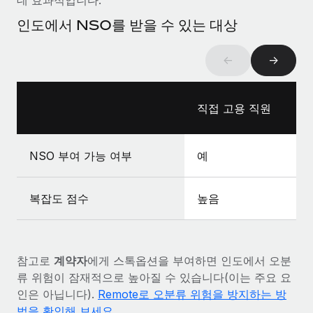
복리후생
블로그
급여 관리를 통해 국제 노동법...
손쉬운 직원 복리후생 관리
인도에서 NSO를 받을 수 있는 대상
자세히 알아보기
Remote 제품 관련 소식: Gusto 및 Xero와의 통합과
←
→
Remote Contractor Management Plus
Remote의 사명은 모든 규모의 기업이 전 세계 어디서든 업무에 가
장 적합 사람을 찾아 채용 및 관리하고 급여를 지급하도록 돕는 것
직접 고용 직원
입니다. 이를 위해 최근 몇 주 동안 새로운...
자세히 알아보기
NSO 부여 가능 여부
예
Shootsta가 Remote를 통해 네 개의 시장에서 글로벌
복잡도 점수
높음
채용을 확장한 방법
비디오 콘텐츠를 활용한 마케팅이 계속해서 인기를 끌면서, 기업들
에게는 흥미롭고 전문적인 비디오 제작이 어느 때보다 중요해졌습
참고로
계약자
에게 스톡옵션을 부여하면 인도에서 오분
니다. 그러나 대부분의 회사들은 그렇게 높은 품질의...
류 위험이 잠재적으로 높아질 수 있습니다(이는 주요 요
자세히 알아보기
인은 아닙니다).
Remote로 오분류 위험을 방지하는 방
법을 확인해 보세요.