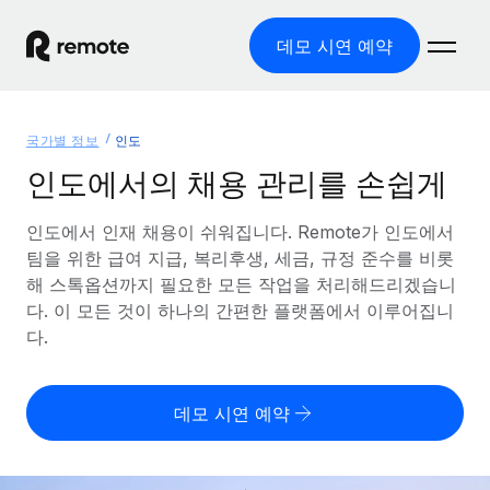
데모 시연 예약
홈
국가별 정보
인도
제품
인도에서의 채용 관리를 손쉽게
솔루션
글로벌 고용
인도에서 인재 채용이 쉬워집니다. Remote가 인도에서
팀을 위한 급여 지급, 복리후생, 세금, 규정 준수를 비롯
글로벌 급여
리소스
글로벌 서비스 제공
해 스톡옵션까지 필요한 모든 작업을 처리해드리겠습니
규정을 준수하며 급여 지급을 손쉽게 처리
다. 이 모든 것이 하나의 간편한 플랫폼에서 이루어집니
국가별 정보
요금
도구 및 계산기
기록상 고용주(EOR)
다.
국가별 글로벌 채용 지원 알아보기
법인 설립 비용 없이 전 세계로 사업을 확장
오분류 리스크 평가 도구
미국 주별 정보
국가별 직원 오분류 리스크 확인
기록상 계약자
미국 모든 주 전역에서 채용 업무를 간소화
데모 시연 예약
한국어
전 세계에서 규정을 준수하며 계약자 고용
직원 비용 계산기
Remote와 다른 솔루션 비교
국가별 총 인건비 계산
계약자 관리
English
다른 업체들과 비교해보기