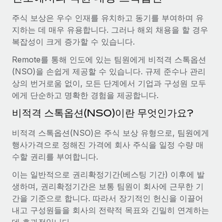
서비스
급여 및 인재 인사이트
Remote Build
곧 제공 예정
주식 보상은 우수 인재를 유치하고 동기를 부여하며 유
전문가 상담
통합 및 AI 자동화 컨설팅
인사이트 센터
지하는 데 매우 유용합니다. 그러나 해외 채용을 할 경우
글로벌 인사 및 규정 준수 업무 처리에 전문가 지원 제공
복잡성이 크게 증가할 수 있습니다.
지원받기
신원 조사
사례 연구
Remote를 통해 인도에 있는 팀원에게 비적격 스톡옵션
채용 후보자 심사 프로세스 간소화
모든 리소스 보기
(NSO)을 손쉽게 제공할 수 있습니다. 규제 준수나 관리
AI 분야의 선구자인 Weaviate가 Remote와 협력하여
상의 번거로움 없이, 모든 단계에서 기업과 구성원 모두
조직 규모를 120% 성장시킨 방법
Compliance Watchtower
에게 단순하고 명확한 경험을 제공합니다.
규정 준수 관련 위험에 선제적으로 대응
블로그
Weaviate 한눈에 보기 Weaviate는 오픈 소스, AI 우선 인프라를
비적격 스톡옵션(NSO)이란 무엇인가요?
구축합니다. 이 회사의 미션은 전 세계 개발자 및 운영자
글로벌 급여
기기 관리
(DevOps/MLOps)에게 AI 네이티브...
비적격 스톡옵션(NSO)은 주식 보상 유형으로, 팀원에게
전 세계 IT 장비 제공 및 추적 관리
EOR 및 PEO
행사가격으로 정해진 가격에 회사 주식을 일정 수량 매
자세히 알아보기
수할 권리를 부여합니다.
법인 설립
계약자 관리
법인 설립을 빠르고 준법적으로 지원
이는 일반적으로 권리확정기간(베스팅 기간) 이후에 발
세금
계약직 관리와 급여 업무를 위해 Remote와 전략적 파
생하며, 권리확정기간은 보통 팀원이 회사에 근무한 기
글로벌 인재 이동 및 전근
트너십을 맺은 Reverse Tech
간을 기준으로 합니다. 따라서 장기적인 헌신을 이끌어
블로그 둘러보기
직원 해외 이전을 간편하게 처리
내고 구성원들을 회사의 전략적 목표와 긴밀히 연계하는
Reverse Tech 한눈에 보기 건강 및 웰니스 스타트업인 Reverse
데 효과적입니다.
Tech는 Remote와 파트너십을 맺고 글로벌 계약직 인력 및 미국