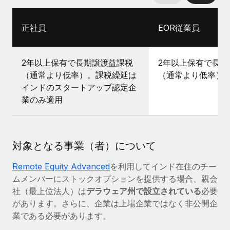
正社員
EOR従業員
2年以上保有で長期譲渡益課税
2年以上保有で長期
（通常より低率）。課税繰延は
（通常より低率）
インドのスタートアップ認定企
業のみ適用
対象となる事業（者）について
Remote Equity Advanced
を利用してインド在住のチー
ムメンバーにストックオプションを提供する場合、親会
社（最上位法人）は
デラウェア州で設立されている
必要
があります。さらに、企業は上場企業ではなく非公開企
業である必要があります。