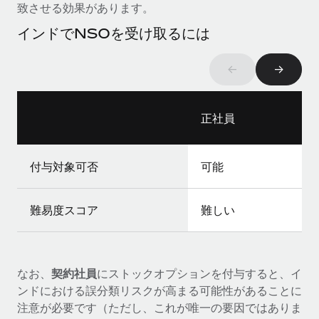
致させる効果があります。
福利厚生
インドでNSOを受け取るには
ブログ
従業員の福利厚生を簡単に管理
Remoteの製品アップデート：GustoとXeroの統合お
←
→
よびContractor Management Plus（契約社員管理
プラス）
Remoteの使命は、世界のどこにいても、あらゆる規模の企業が
正社員
業務に最適な人材を採用し、管理し、給与を支給できるようにす
ることです。この数週間で、新しい統合、機能、改良点をリリー
付与対象可否
可能
スしました。...
詳細を見る
難易度スコア
難しい
給与詐欺：種類、事例、ビジネスを守る方法
給与, 賃金は詐欺の特に魅力的な標的です。多額の資金がシステ
なお、
契約社員
にストックオプションを付与すると、イ
ム間で頻繁に移動しているためです。このため、自社のビジネス
ンドにおける誤分類リスクが高まる可能性があることに
を保護することは極めて重要です。...
注意が必要です（ただし、これが唯一の要因ではありま