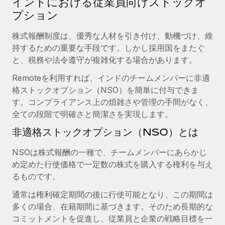
インドにおける従業員向けストックオ
当社とのパートナーシップの可能性を検討する
プション
サービス
給与・人材情報
Remote Build
近日リリース予定
専門家に相談
株式報酬制度は、優秀な人材を引き付け、動機づけ、維
統合とAI自動化に関するコンサルティング
情報センター
グローバル人事・コンプライアンスの専門サポート
持するための重要な手段です。しかし採用国をまたぐ
と、税務や法令遵守が複雑化する場合があります。
サポートを依頼する
バックグラウンドチェック
活用事例
Remoteを利用すれば、インドのチームメンバーに非適
候補者の選考プロセスをシンプルに
すべてのリソースを表示する
格ストックオプション（NSO）を簡単に付与できま
す。コンプライアンス上の煩雑さや管理の手間がなく、
Compliance Watchtower
全ての段階で明確さと簡潔さを実現します。
コンプライアンスリスクを先回りして対応
ブログ
非適格ストックオプション（NSO）とは
グローバル給与処理
デバイス管理
ITデバイスを世界規模で提供・管理
NSOは株式報酬の一種で、チームメンバーにあらかじ
EORおよびPEO
め定めた行使価格で一定数の株式を購入する権利を与え
法人設立
契約社員管理
るものです。
法令順守した法人をスピーディに設立
税務
通常は権利確定期間の後に行使可能となり、この期間は
移住・転勤
多くの場合、在籍期間に基づきます。そのため長期的な
ブログを読む
従業員の異動をスムーズに
コミットメントを促進し、従業員と企業の戦略目標を一