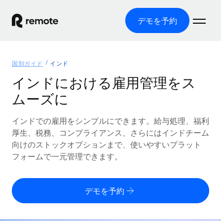
デモを予約
ホーム
国別ガイド
インド
製品
インドにおける雇用管理をス
ムーズに
ソリューション
グローバル雇用
グローバル給与処理
インドでの雇用をシンプルにできます。給与処理、福利
リソース
各国の制度に対応
コンプライアンス対応の給与処理を手軽に
厚生、税務、コンプライアンス、さらにはインドチーム
国別ガイド
向けのストックオプションまで、使いやすいプラット
価格
ツールと計算ツール
Employer of Record（EOR）
/国別のグローバル雇用支援を検索する
フォームで一元管理できます。
グローバル展開をコストをかけずに実現
誤分類リスク判定ツール
米国州エクスプローラー
国別に従業員の誤分類リスクを確認する
Contractor of Record
米国の各州において採用プロセスを簡素化する
日本語
デモを予約
世界中の契約社員と法令を遵守して契約
従業員コスト計算ツール
Remoteを他社と比較
各国の総従業員コストを計算する
契約社員管理
English
他社と比較した、当社の強みを確認する