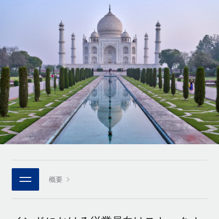
世界中の契約社員をオンボーディングし、管理
契約社員の報酬計算ツール
ログイン
Nederlands
グローバルな契約社員向けに、通貨オプションと支払スピー
PEO
成長の段階
ドを確認する
複雑な雇用関連業務を外部委託
Français
スタートアップ
成長中の企業向けのアジャイルなグローバルHR・給与処理ソ
REMOTEで学習
Deutsch
リューション
インフラ
リサーチおよびガイド
Remote統合
ミッドマーケット
Español
人事機能をワークフローにシームレスに統合する
活用事例
カスタマイズされた人事ソリューションでチームを拡大する
Italiano
プラットフォーム
HR用語集
企業
チームのための人事の基本機能を内蔵
大企業向けのグローバルHR
Português (Portugal)
チェックリストおよびテンプレート
接続
新しい
職務内容ライブラリ
日本語
当社のMCPを使用して、あらゆるAIツールをRemoteに接続
パートナーに登録
戦略的テクノロジーパートナー
ウェビナー
統合
概要
한국어
グローバルな人事機能を柔軟に自社プラットフォームへ統合
基本的なビジネスツールを活用して業務プロセスを効率化す
イベント
る
中文（简体）
パートナーとして登録
ニュースルーム