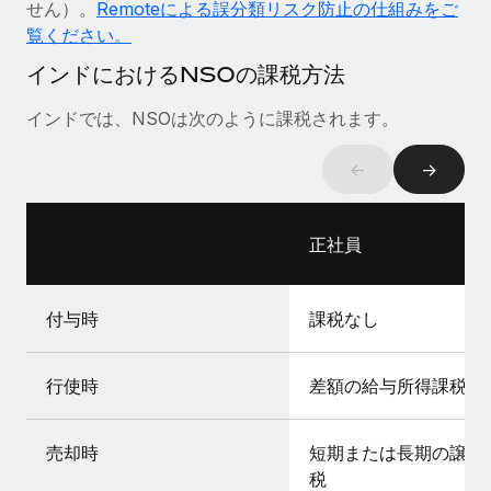
せん）。
Remoteによる誤分類リスク防止の仕組みをご
詳細を見る
覧ください。
インドにおけるNSOの課税方法
インドでは、NSOは次のように課税されます。
←
→
正社員
付与時
課税なし
行使時
差額の給与所得課税
売却時
短期または長期の譲渡
税