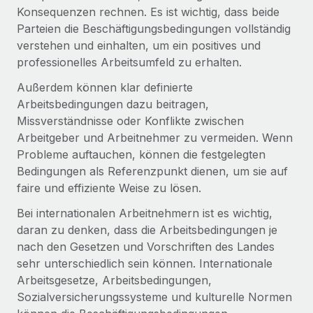
globalen Content-Agentur mit Remote
Niederlassungen
Konsequenzen rechnen. Es ist wichtig, dass beide
Den Blog erkunden
Parteien die Beschäftigungsbedingungen vollständig
Auf einen Blick Erfahre mehr über die unglaubliche
Mobilität und Relocation
verstehen und einhalten, um ein positives und
Transformation einer weltweit erfolgreichen...
Mühelose Relocation von Mitarbeiter:innen
professionelles Arbeitsumfeld zu erhalten.
BLOG
Mehr erfahren
Außerdem können klar definierte
Benefits
Neues zu Remote-Produkten: Integration mit
Arbeitsbedingungen dazu beitragen,
Mühelose Verwaltung von Benefits
Gusto und Zero und Contractor Management
Missverständnisse oder Konflikte zwischen
Plus
Arbeitgeber und Arbeitnehmer zu vermeiden. Wenn
Auch im neuen Jahr wollen wir bei Remote Unternehmen
Probleme auftauchen, können die festgelegten
aller Größen dabei unterstützen, die beste...
Bedingungen als Referenzpunkt dienen, um sie auf
faire und effiziente Weise zu lösen.
Mehr erfahren
Bei internationalen Arbeitnehmern ist es wichtig,
daran zu denken, dass die Arbeitsbedingungen je
Wie Phiture 55 Mitarbeiter:innen in 19 Ländern
nach den Gesetzen und Vorschriften des Landes
mit Remote verwaltet
sehr unterschiedlich sein können. Internationale
Phiture ist der unumstrittene Marktführer im Bereich der
Arbeitsgesetze, Arbeitsbedingungen,
Wachstumsberatung für mobile Apps. Das...
Sozialversicherungssysteme und kulturelle Normen