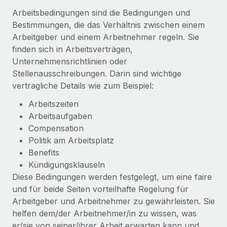
Globales Onboarding und Verwalten von
Gesamtbeschäftigungskosten
Arbeitsbedingungen sind die Bedingungen und
Anmelden
Freelancer:innen
Nederlands
Bestimmungen, die das Verhältnis zwischen einem
WACHSTUMSPHASE
Honorarzahlungen berechnen
Arbeitgeber und einem Arbeitnehmer regeln. Sie
PEO
Français
Informationen zu möglichen Währungen und
Startups
finden sich in Arbeitsverträgen,
Auslagern von komplexen HR-Aufgaben
Abwicklungsfristen für globale Freelancer:innen
Agile HR- und Payroll-Lösungen für wachsende
Unternehmensrichtlinien oder
Deutsch
Unternehmen
Stellenausschreibungen. Darin sind wichtige
INFRASTRUKTUR
vertragliche Details wie zum Beispiel:
LERNEN MIT REMOTE
Mittelstand
Español
Remote Embedded
Maßgeschneiderte HR-Lösungen, um Teams zu
Arbeitszeiten
Forschung und Leitfäden
Nahtlose Integration der HR in bestehende Abläufe
vergrößern
Arbeitsaufgaben
Italiano
Fallstudien
Compensation
Plattform
Enterprise
Politik am Arbeitsplatz
Português (Portugal)
Integrierte HR-Kernfunktionen für dein Team
HR-Glossar
Globale HR für Konzerne und Großunternehmen
Benefits
Kündigungsklauseln
Verknüpfen
Neu
日本語
Checklisten und Vorlagen
Diese Bedingungen werden festgelegt, um eine faire
Verknüpfung beliebiger KI-Tools mit Remote über unser
PARTNER WERDEN
und für beide Seiten vorteilhafte Regelung für
Bibliothek für Stellenbeschreibungen
한국어
MCP
Strategische Technologiepartner
Arbeitgeber und Arbeitnehmer zu gewährleisten. Sie
Webinare
Integrationen
Flexible Einbettung von Global-HR-Funktionen in deine
helfen dem/der Arbeitnehmer/in zu wissen, was
中文（简体）
Plattform
Prozessoptimierung mit unverzichtbaren Business-
er/sie von seiner/ihrer Arbeit erwarten kann und