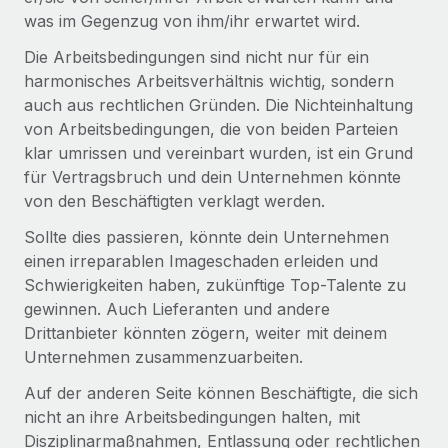
Events
Tools
was im Gegenzug von ihm/ihr erwartet wird.
Partner werden
Newsroom
Entdecke die Möglichkeiten einer Partnerschaft
Die Arbeitsbedingungen sind nicht nur für ein
harmonisches Arbeitsverhältnis wichtig, sondern
DIENSTLEISTUNGEN
Informationen zu Gehältern und Qualifikationen
Remote Build
Demnächst verfügbar
auch aus rechtlichen Gründen. Die Nichteinhaltung
Frag unsere Expert:innen
Beratung zu Integrationen und KI-Automatisierung
von Arbeitsbedingungen, die von beiden Parteien
Insights Center
Hilfe von Expert:innen für globale HR & Compliance
klar umrissen und vereinbart wurden, ist ein Grund
Hol dir Unterstützung
für Vertragsbruch und dein Unternehmen könnte
Background-Checks
FALLSTUDIEN
von den Beschäftigten verklagt werden.
Einfacheres Bewerber:innen-Screening
Alle Ressourcen anzeigen
So hat der KI-Vorreiter Weaviate sein Team mit
Sollte dies passieren, könnte dein Unternehmen
Remote um 120 % vergrößert
Compliance Watchtower
einen irreparablen Imageschaden erleiden und
Lückenlose Compliance
BLOG
Schwierigkeiten haben, zukünftige Top-Talente zu
Weaviate auf einen Blick Weaviate entwickelt KI-basierte
gewinnen. Auch Lieferanten und andere
Open-Source-Infrastrukturen. Das...
Globale Payroll
Geräteverwaltung
Drittanbieter könnten zögern, weiter mit deinem
Globale Bereitstellung und Verfolgung von IT-
Mehr erfahren
EOR und PEO
Unternehmen zusammenzuarbeiten.
Geräten
Auf der anderen Seite können Beschäftigte, die sich
Contractor Management
Gründung von Niederlassungen
nicht an ihre Arbeitsbedingungen halten, mit
Revolution des Enterprise Contractor
Steuern
Schnelle, rechtssichere Gründung von
Managements – die Erfolgsgeschichte einer
Disziplinarmaßnahmen, Entlassung oder rechtlichen