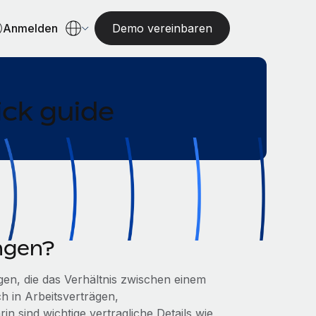
Anmelden
Demo vereinbaren
ick guide
ngen?
en, die das Verhältnis zwischen einem
h in Arbeitsverträgen,
n sind wichtige vertragliche Details wie