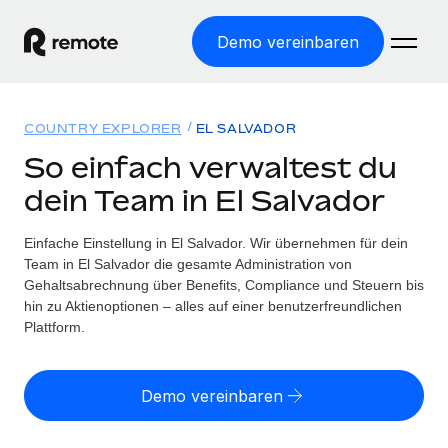
Demo vereinbaren
Startseite
COUNTRY EXPLORER
EL SALVADOR
Produkte
So einfach verwaltest du
dein Team in El Salvador
Lösungen
WELTWEITE BESCHÄFTIGUNG
Globale Payroll
Einfache Einstellung in El Salvador. Wir übernehmen für dein
Ressourcen
WELTWEITE ABDECKUNG
Einfache, rechtssicher Payroll
Team in El Salvador die gesamte Administration von
Country Explorer
Gehaltsabrechnung über Benefits, Compliance und Steuern bis
Preise
TOOLS UND RECHNER
Employer of Record
hin zu Aktienoptionen – alles auf einer benutzerfreundlichen
Länderspezifische Unterstützung bei der Einstellung
Weltweites Wachstum ohne Kosten für Niederlassungen
Plattform.
Scheinselbstständigkeitsrisiko berechnen
Explorer für US-Bundesstaaten
Länderspezifische Einschätzung des
Contractor of Record
Einfache Einstellung in allen US-Bundesstaaten
Scheinselbstständigkeitsrisikos
Deutsch
Rechtssichere, weltweite Arbeit mit Freelancer:innen
Demo vereinbaren
Remote im Vergleich
Personalkostenrechner
Contractor Management
English
Vergleiche mit unseren Mitbewerbern
Länderspezifische Berechnung der