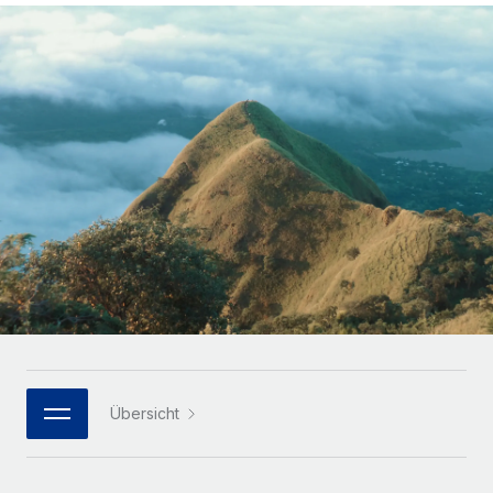
Globales Onboarding und Verwalten von
Gesamtbeschäftigungskosten
Anmelden
Freelancer:innen
Nederlands
WACHSTUMSPHASE
Honorarzahlungen berechnen
PEO
Français
Informationen zu möglichen Währungen und
Startups
Auslagern von komplexen HR-Aufgaben
Abwicklungsfristen für globale Freelancer:innen
Agile HR- und Payroll-Lösungen für wachsende
Deutsch
Unternehmen
INFRASTRUKTUR
LERNEN MIT REMOTE
Mittelstand
Español
Remote Embedded
Maßgeschneiderte HR-Lösungen, um Teams zu
Forschung und Leitfäden
Nahtlose Integration der HR in bestehende Abläufe
vergrößern
Italiano
Fallstudien
Plattform
Enterprise
Português (Portugal)
Integrierte HR-Kernfunktionen für dein Team
HR-Glossar
Globale HR für Konzerne und Großunternehmen
Verknüpfen
Neu
日本語
Checklisten und Vorlagen
Verknüpfung beliebiger KI-Tools mit Remote über unser
PARTNER WERDEN
Bibliothek für Stellenbeschreibungen
한국어
MCP
Übersicht
Strategische Technologiepartner
Webinare
Integrationen
Flexible Einbettung von Global-HR-Funktionen in deine
中文（简体）
Plattform
Prozessoptimierung mit unverzichtbaren Business-