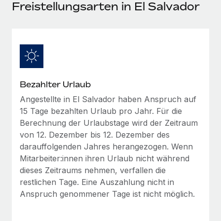
Events
Freistellungsarten in El Salvador
Tools
Partner werden
Newsroom
Entdecke die Möglichkeiten einer Partnerschaft
DIENSTLEISTUNGEN
Informationen zu Gehältern und Qualifikationen
Remote Build
Demnächst verfügbar
Frag unsere Expert:innen
Beratung zu Integrationen und KI-Automatisierung
Insights Center
Hilfe von Expert:innen für globale HR & Compliance
Bezahlter Urlaub
Hol dir Unterstützung
Background-Checks
FALLSTUDIEN
Angestellte in El Salvador haben Anspruch auf
Einfacheres Bewerber:innen-Screening
Alle Ressourcen anzeigen
15 Tage bezahlten Urlaub pro Jahr. Für die
So hat der KI-Vorreiter Weaviate sein Team mit
Berechnung der Urlaubstage wird der Zeitraum
Remote um 120 % vergrößert
Compliance Watchtower
von 12. Dezember bis 12. Dezember des
Lückenlose Compliance
BLOG
Weaviate auf einen Blick Weaviate entwickelt KI-basierte
darauffolgenden Jahres herangezogen. Wenn
Open-Source-Infrastrukturen. Das...
Globale Payroll
Mitarbeiter:innen ihren Urlaub nicht während
Geräteverwaltung
dieses Zeitraums nehmen, verfallen die
Globale Bereitstellung und Verfolgung von IT-
Mehr erfahren
EOR und PEO
restlichen Tage. Eine Auszahlung nicht in
Geräten
Anspruch genommener Tage ist nicht möglich.
Contractor Management
Gründung von Niederlassungen
Strategische Partnerschaft zwischen
Steuern
Schnelle, rechtssichere Gründung von
Reverse Tech und Remote für Contractor