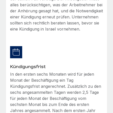
Management und Payroll
Niederlassungen
alles berücksichtigen, was der Arbeitnehmer bei
Den Blog erkunden
der Anhörung gesagt hat, und die Notwendigkeit
Reverse Tech auf einen Blick Das Gesundheits- und
Mobilität und Relocation
einer Kündigung erneut prüfen. Unternehmen
Wellness-Startup Reverse Tech hat das globale...
Mühelose Relocation von Mitarbeiter:innen
sollten sich rechtlich beraten lassen, bevor sie
BLOG
Mehr erfahren
eine Kündigung in Israel vornehmen.
Benefits
Neues zu Remote-Produkten: Integration mit
Mühelose Verwaltung von Benefits
Gusto und Zero und Contractor Management
Plus
Auch im neuen Jahr wollen wir bei Remote Unternehmen
aller Größen dabei unterstützen, die beste...
Kündigungsfrist
Mehr erfahren
In den ersten sechs Monaten wird für jeden
Monat der Beschäftigung ein Tag
Kündigungsfrist angerechnet. Zusätzlich zu den
Wie Phiture 55 Mitarbeiter:innen in 19 Ländern
mit Remote verwaltet
sechs angesammelten Tagen werden 2,5 Tage
für jeden Monat der Beschäftigung vom
Phiture ist der unumstrittene Marktführer im Bereich der
sechsten Monat bis zum Ende des ersten
Wachstumsberatung für mobile Apps. Das...
Jahres angesammelt. Nach dem ersten Jahr