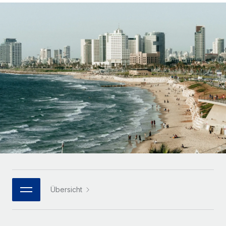
Globales Onboarding und Verwalten von
Gesamtbeschäftigungskosten
Anmelden
Freelancer:innen
Nederlands
WACHSTUMSPHASE
Honorarzahlungen berechnen
PEO
Français
Informationen zu möglichen Währungen und
Startups
Auslagern von komplexen HR-Aufgaben
Abwicklungsfristen für globale Freelancer:innen
Agile HR- und Payroll-Lösungen für wachsende
Deutsch
Unternehmen
INFRASTRUKTUR
LERNEN MIT REMOTE
Mittelstand
Español
Remote Embedded
Maßgeschneiderte HR-Lösungen, um Teams zu
Forschung und Leitfäden
Nahtlose Integration der HR in bestehende Abläufe
vergrößern
Italiano
Fallstudien
Plattform
Enterprise
Português (Portugal)
Integrierte HR-Kernfunktionen für dein Team
HR-Glossar
Globale HR für Konzerne und Großunternehmen
Verknüpfen
Neu
日本語
Checklisten und Vorlagen
Verknüpfung beliebiger KI-Tools mit Remote über unser
PARTNER WERDEN
Bibliothek für Stellenbeschreibungen
한국어
MCP
Übersicht
Strategische Technologiepartner
Webinare
Integrationen
Flexible Einbettung von Global-HR-Funktionen in deine
中文（简体）
Plattform
Prozessoptimierung mit unverzichtbaren Business-