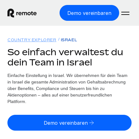
Demo vereinbaren
Startseite
COUNTRY EXPLORER
ISRAEL
Produkte
So einfach verwaltest du
dein Team in Israel
Lösungen
WELTWEITE BESCHÄFTIGUNG
Globale Payroll
Einfache Einstellung in Israel. Wir übernehmen für dein Team
Ressourcen
WELTWEITE ABDECKUNG
Einfache, rechtssicher Payroll
in Israel die gesamte Administration von Gehaltsabrechnung
Country Explorer
über Benefits, Compliance und Steuern bis hin zu
Preise
TOOLS UND RECHNER
Employer of Record
Aktienoptionen – alles auf einer benutzerfreundlichen
Länderspezifische Unterstützung bei der Einstellung
Weltweites Wachstum ohne Kosten für Niederlassungen
Plattform.
Scheinselbstständigkeitsrisiko berechnen
Explorer für US-Bundesstaaten
Länderspezifische Einschätzung des
Contractor of Record
Einfache Einstellung in allen US-Bundesstaaten
Scheinselbstständigkeitsrisikos
Deutsch
Rechtssichere, weltweite Arbeit mit Freelancer:innen
Demo vereinbaren
Remote im Vergleich
Personalkostenrechner
Contractor Management
English
Vergleiche mit unseren Mitbewerbern
Länderspezifische Berechnung der