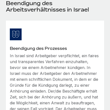
Events
Beendigung des
Tools
Partner werden
Arbeitsverhältnisses in Israel
Newsroom
Entdecke die Möglichkeiten einer Partnerschaft
DIENSTLEISTUNGEN
Informationen zu Gehältern und Qualifikationen
Remote Build
Demnächst verfügbar
Frag unsere Expert:innen
Beratung zu Integrationen und KI-Automatisierung
Insights Center
Hilfe von Expert:innen für globale HR & Compliance
Hol dir Unterstützung
Background-Checks
FALLSTUDIEN
Beendigung des Prozesses
Einfacheres Bewerber:innen-Screening
Alle Ressourcen anzeigen
In Israel sind Arbeitgeber verpflichtet, ein faires
So hat der KI-Vorreiter Weaviate sein Team mit
und transparentes Verfahren einzuhalten,
Remote um 120 % vergrößert
Compliance Watchtower
bevor sie einem Arbeitnehmer kündigen. In
Lückenlose Compliance
BLOG
Weaviate auf einen Blick Weaviate entwickelt KI-basierte
Israel muss der Arbeitgeber den Arbeitnehmer
Open-Source-Infrastrukturen. Das...
Globale Payroll
Geräteverwaltung
mit einem schriftlichen Dokument, in dem er die
Globale Bereitstellung und Verfolgung von IT-
Gründe für die Kündigung darlegt, zu einer
Mehr erfahren
EOR und PEO
Geräten
Anhörung einladen. Der/die Beschäftigte erhält
Contractor Management
Zeit, sich bei der Anhörung zu äußern, und hat
Gründung von Niederlassungen
die Möglichkeit, einen Anwalt zu beauftragen,
Strategische Partnerschaft zwischen
Steuern
Schnelle, rechtssichere Gründung von
Reverse Tech und Remote für Contractor
der seinen Fall vorträgt. Der Arbeitgeber muss