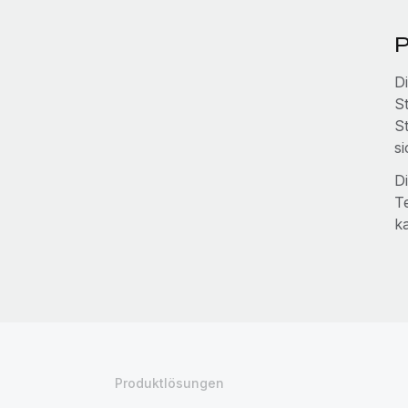
P
D
S
S
s
D
T
k
Produktlösungen