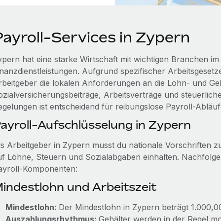
Payroll-Services in Zypern
ypern hat eine starke Wirtschaft mit wichtigen Branchen im 
inanzdienstleistungen. Aufgrund spezifischer Arbeitsgeset
rbeitgeber die lokalen Anforderungen an die Lohn- und Geh
ozialversicherungsbeiträge, Arbeitsverträge und steuerliche
egelungen ist entscheidend für reibungslose Payroll-Abläu
ayroll-Aufschlüsselung in Zypern
ls Arbeitgeber in Zypern musst du nationale Vorschriften
uf Löhne, Steuern und Sozialabgaben einhalten. Nachfolgen
ayroll-Komponenten:
indestlohn und Arbeitszeit
Mindestlohn:
Der Mindestlohn in Zypern beträgt 1.000,0
Auszahlungsrhythmus:
Gehälter werden in der Regel mo