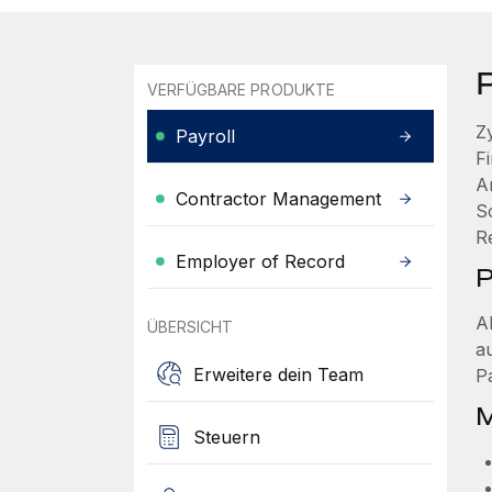
VERFÜGBARE PRODUKTE
Z
Payroll
F
A
Contractor Management
S
R
Employer of Record
P
A
ÜBERSICHT
a
Erweitere dein Team
P
M
Steuern