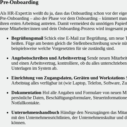
Pre-Onboarding
Als HR-Expert:in weißt du ja, dass das Onboarding schon vor der eige
Pre-Onboarding – also der Phase vor dem Onboarding – kümmert man 
ihren ersten Arbeitstag antreten. Damit vermeidest du unnötigen Papie
neue Mitarbeiter:innen und dein Onboarding-Prozess wird insgesamt pro
Begrüßungsmail
Schick eine E-Mail zur Begrüßung, um neue 
heißen. Füge am besten gleich die Stellenbeschreibung sowie nü
beispielsweise welche Vorgesetzten für sie zuständig sind.
Angebotsschreiben und Arbeitsvertrag
Sende neuen Mitarbeit
und einen Arbeitsvertrag, kontrolliere, ob du alles unterschrieben
Unterlagen im System ab.
Einrichtung von Zugangsdaten, Geräten und Workstations
Arbeitstag alles verfügbar ist (wie Laptop, Telefon, Software, 
Dokumentation
Hol alle Angaben und Formulare von neuen Mita
persönliche Daten, Beschäftigungsformulare, Steuerinformatio
Notfallkontakte.
Unternehmenshandbuch
Händige den Neuzugängen das Mitarb
mit den Unternehmensrichtlinien, der Unternehmenskultur und 
können.