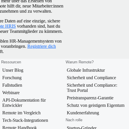
mehr über das Erstellen von
hilft dir, neue Mitarbeiter:innen
ufzunehmen und zu verwalten.
e Daten auf eine einzige, sichere
te HRIS
vorhanden sind, hast du
 neuer Teammitglieder zu kümmern.
lexiblen HR-Managementsystem von
 voranbringen.
Registriere dich
t.
Ressourcen
Warum Remote?
Unser Blog
Globale Infrastruktur
Forschung
Sicherheit und Compliance
Fallstudien
Sicherheit und Compliance:
Trust Portal
Webinare
Preistransparenz-Garantie
API-Dokumentation für
Entwickler
Schutz von geistigem Eigentum
Remote im Vergleich
Kundenerfahrung
Tech-Stack-Integrationen
Nach rolle
Remote Handbook
Startup-Gründer