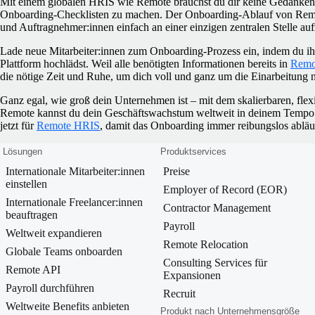
Mit einem globalen HRIS wie Remote brauchst du dir keine Gedanken 
Onboarding-Checklisten zu machen. Der Onboarding-Ablauf von Remote 
und Auftragnehmer:innen einfach an einer einzigen zentralen Stelle a
Lade neue Mitarbeiter:innen zum Onboarding-Prozess ein, indem du ihr
Plattform hochlädst. Weil alle benötigten Informationen bereits in
Remo
die nötige Zeit und Ruhe, um dich voll und ganz um die Einarbeitung
Ganz egal, wie groß dein Unternehmen ist – mit dem skalierbaren, f
Remote kannst du dein Geschäftswachstum weltweit in deinem Tempo
jetzt für
Remote HRIS
, damit das Onboarding immer reibungslos abläuf
Lösungen
Produktservices
Internationale Mitarbeiter:innen
Preise
einstellen
Employer of Record (EOR)
Internationale Freelancer:innen
Contractor Management
beauftragen
Payroll
Weltweit expandieren
Remote Relocation
Globale Teams onboarden
Consulting Services für
Remote API
Expansionen
Payroll durchführen
Recruit
Weltweite Benefits anbieten
Produkt nach Unternehmensgröße