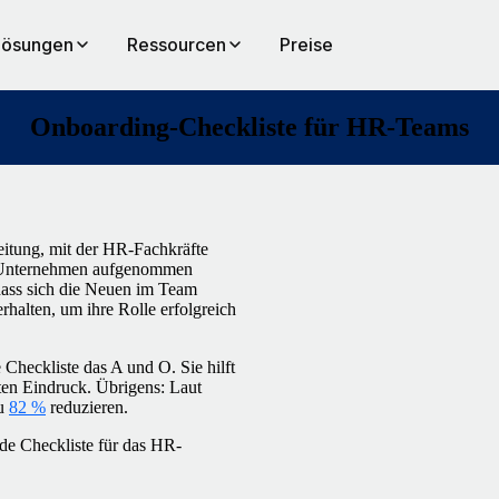
Lösungen
Ressourcen
Preise
Onboarding-Checkliste für HR-Teams
leitung, mit der HR-Fachkräfte
 im Unternehmen aufgenommen
dass sich die Neuen im Team
halten, um ihre Rolle erfolgreich
e Checkliste das A und O. Sie hilft
sten Eindruck. Übrigens: Laut
zu
82 %
reduzieren.
de Checkliste für das HR-