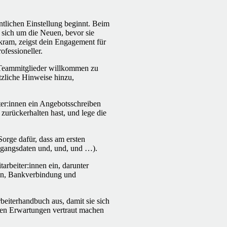
ntlichen Einstellung beginnt. Beim
sich um die Neuen, bevor sie
rkram, zeigst dein Engagement für
fessioneller.
Teammitglieder willkommen zu
tzliche Hinweise hinzu,
er:innen ein Angebotsschreiben
 zurückerhalten hast, und lege die
Sorge dafür, dass am ersten
Zugangsdaten und, und, und …).
rbeiter:innen ein, darunter
nen, Bankverbindung und
eiterhandbuch aus, damit sie sich
den Erwartungen vertraut machen