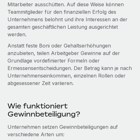
Globales Onboarding und Verwalten von
Mitarbeiter ausschütten. Auf diese Weise können
Gesamtbeschäftigungskosten
Anmelden
Freelancer:innen
Teammitglieder für den finanziellen Erfolg des
Nederlands
WACHSTUMSPHASE
Unternehmens belohnt und ihre Interessen an der
Honorarzahlungen berechnen
PEO
gesamten geschäftlichen Leistung ausgerichtet
Français
Informationen zu möglichen Währungen und
Startups
Auslagern von komplexen HR-Aufgaben
werden.
Abwicklungsfristen für globale Freelancer:innen
Agile HR- und Payroll-Lösungen für wachsende
Deutsch
Unternehmen
Anstatt feste Boni oder Gehaltserhöhungen
INFRASTRUKTUR
anzubieten, teilen Arbeitgeber Gewinne auf der
LERNEN MIT REMOTE
Mittelstand
Español
Grundlage vordefinierter Formeln oder
Remote Embedded
Maßgeschneiderte HR-Lösungen, um Teams zu
Forschung und Leitfäden
Ermessensentscheidungen. Der Betrag kann je nach
Nahtlose Integration der HR in bestehende Abläufe
vergrößern
Italiano
Unternehmenseinkommen, einzelnen Rollen oder
Fallstudien
Plattform
abgesessener Zeit variieren.
Enterprise
Português (Portugal)
Integrierte HR-Kernfunktionen für dein Team
HR-Glossar
Globale HR für Konzerne und Großunternehmen
Verknüpfen
Neu
日本語
Checklisten und Vorlagen
Wie funktioniert
Verknüpfung beliebiger KI-Tools mit Remote über unser
PARTNER WERDEN
Gewinnbeteiligung?
Bibliothek für Stellenbeschreibungen
한국어
MCP
Strategische Technologiepartner
Unternehmen setzen Gewinnbeteiligungen auf
Webinare
Integrationen
Flexible Einbettung von Global-HR-Funktionen in deine
中文（简体）
verschiedene Arten um:
Plattform
Prozessoptimierung mit unverzichtbaren Business-