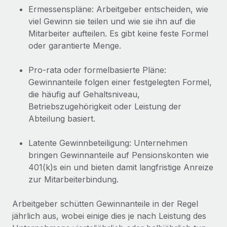
Events
Tools
Ermessenspläne: Arbeitgeber entscheiden, wie
Partner werden
viel Gewinn sie teilen und wie sie ihn auf die
Newsroom
Entdecke die Möglichkeiten einer Partnerschaft
Mitarbeiter aufteilen. Es gibt keine feste Formel
DIENSTLEISTUNGEN
Informationen zu Gehältern und Qualifikationen
oder garantierte Menge.
Remote Build
Demnächst verfügbar
Frag unsere Expert:innen
Beratung zu Integrationen und KI-Automatisierung
Insights Center
Pro-rata oder formelbasierte Pläne:
Hilfe von Expert:innen für globale HR & Compliance
Gewinnanteile folgen einer festgelegten Formel,
Hol dir Unterstützung
Background-Checks
die häufig auf Gehaltsniveau,
FALLSTUDIEN
Einfacheres Bewerber:innen-Screening
Betriebszugehörigkeit oder Leistung der
Alle Ressourcen anzeigen
So hat der KI-Vorreiter Weaviate sein Team mit
Abteilung basiert.
Remote um 120 % vergrößert
Compliance Watchtower
Lückenlose Compliance
BLOG
Latente Gewinnbeteiligung: Unternehmen
Weaviate auf einen Blick Weaviate entwickelt KI-basierte
bringen Gewinnanteile auf Pensionskonten wie
Open-Source-Infrastrukturen. Das...
Globale Payroll
Geräteverwaltung
401(k)s ein und bieten damit langfristige Anreize
Globale Bereitstellung und Verfolgung von IT-
Mehr erfahren
EOR und PEO
zur Mitarbeiterbindung.
Geräten
Contractor Management
Arbeitgeber schütten Gewinnanteile in der Regel
Gründung von Niederlassungen
Strategische Partnerschaft zwischen
jährlich aus, wobei einige dies je nach Leistung des
Steuern
Schnelle, rechtssichere Gründung von
Reverse Tech und Remote für Contractor