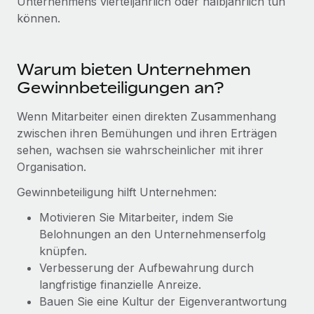
Unternehmens vierteljährlich oder halbjährlich tun
Management und Payroll
Niederlassungen
können.
Den Blog erkunden
Reverse Tech auf einen Blick Das Gesundheits- und
Mobilität und Relocation
Wellness-Startup Reverse Tech hat das globale...
Mühelose Relocation von Mitarbeiter:innen
BLOG
Warum bieten Unternehmen
Mehr erfahren
Gewinnbeteiligungen an?
Benefits
Neues zu Remote-Produkten: Integration mit
Mühelose Verwaltung von Benefits
Gusto und Zero und Contractor Management
Wenn Mitarbeiter einen direkten Zusammenhang
Plus
zwischen ihren Bemühungen und ihren Erträgen
Auch im neuen Jahr wollen wir bei Remote Unternehmen
sehen, wachsen sie wahrscheinlicher mit ihrer
aller Größen dabei unterstützen, die beste...
Organisation.
Gewinnbeteiligung hilft Unternehmen:
Mehr erfahren
Motivieren Sie Mitarbeiter, indem Sie
Belohnungen an den Unternehmenserfolg
Wie Phiture 55 Mitarbeiter:innen in 19 Ländern
knüpfen.
mit Remote verwaltet
Verbesserung der Aufbewahrung durch
Phiture ist der unumstrittene Marktführer im Bereich der
langfristige finanzielle Anreize.
Wachstumsberatung für mobile Apps. Das...
Bauen Sie eine Kultur der Eigenverantwortung