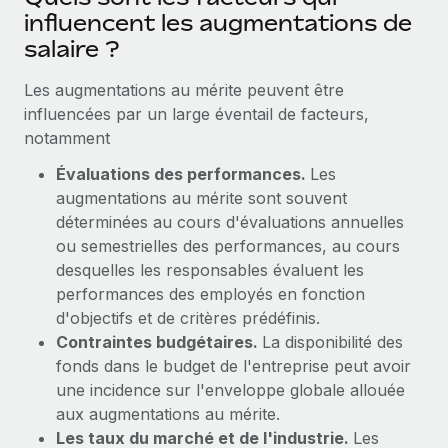
Création d’entité
Intégration Remote x BambooHR : du local à
influencent les augmentations de
Explorer le blog
Établissez des entités rapidement et en toute
l’international, le recrutement sans changer de
salaire ?
plateforme
conformité
Les augmentations au mérite peuvent être
Impact Les clients BambooHR peuvent désormais
BLOG
Mobilité et déménagement international
influencées par un large éventail de facteurs,
embaucher et gérer les employés internationaux...
Organisez facilement le déménagement de vos
notamment
Mises à jour des produits de Remote :
En savoir plus
employés
Intégrations Gusto et Xero et Gestion des
Évaluations des performances.
Les
freelances Plus
Avantages sociaux
augmentations au mérite sont souvent
Remote a toujours pour mission d'aider les entreprises de
Gérez facilement les avantages sociaux
déterminées au cours d'évaluations annuelles
toute taille à embaucher, gérer et payer...
ou semestrielles des performances, au cours
desquelles les responsables évaluent les
En savoir plus
performances des employés en fonction
d'objectifs et de critères prédéfinis.
Contraintes budgétaires.
La disponibilité des
Comment Phiture gère ses 55 employés
répartis dans 19 pays grâce à Remote
fonds dans le budget de l'entreprise peut avoir
une incidence sur l'enveloppe globale allouée
Phiture, un leader notable du conseil en matière de
aux augmentations au mérite.
croissance mobile internationale, encourage les...
Les taux du marché et de l'industrie.
Les