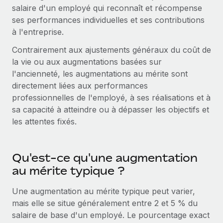
Gestion des freelances
salaire d'un employé qui reconnaît et récompense
Comparer Remote
pays
Connexion
Intégrez et gérez vos freelances partout dans le monde
Nederlands
ses performances individuelles et ses contributions
Examinez notre service par rapport aux autres
à l'entreprise.
Calculateur de paiement des freelances
PEO
Français
Découvrez les devises disponibles et les vitesses de
Sous-traitez les opérations complexes liées à l’emploi
Contrairement aux ajustements généraux du coût de
CROISSANCE
paiement pour vos freelances internationaux
la vie ou aux augmentations basées sur
Deutsch
Start-ups
l'ancienneté, les augmentations au mérite sont
Des solutions agiles et internationales pour les RH et la
INFRASTRUCTURE
directement liées aux performances
APPRENDRE AVEC REMOTE
Español
paie des entreprises en pleine croissance
professionnelles de l'employé, à ses réalisations et à
Intégration Remote
Recherche et guides
sa capacité à atteindre ou à dépasser les objectifs et
Intégrez vos RH aux flux de travail en toute simplicité
Entreprises intermédiaires
Italiano
les attentes fixés.
Études de cas
Développez vos équipes avec des solutions RH sur
Plateforme
mesure
Português (Portugal)
Des fonctions RH clés intégrées pour votre équipe
Glossaire RH
Qu'est-ce qu'une augmentation
Entreprise
Connecter
Nouveau
日本語
Checklists et modèles
au mérite typique ?
Les RH à l’international pour les grandes entreprises
Connectez n'importe quel outil d’IA à Remote grâce à
Descriptions de postes
한국어
notre MCP
Une augmentation au mérite typique peut varier,
TRAVAILLONS ENSEMBLE
mais elle se situe généralement entre 2 et 5 % du
Webinaires
Intégrations
中文（简体）
salaire de base d'un employé. Le pourcentage exact
Partenaires stratégiques de la tech
Rationalisez vos processus avec des outils essentiels