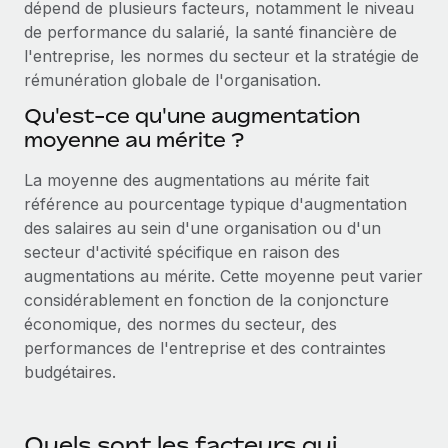
dépend de plusieurs facteurs, notamment le niveau
Événements
Intégrez les RH à l’international de manière flexible
de performance du salarié, la santé financière de
Salle de presse
Devenir partenaire
l'entreprise, les normes du secteur et la stratégie de
SERVICES
rémunération globale de l'organisation.
Explorez avec nous vos opportunités de partenariat
Données sur les salaires et les talents
Demandez aux experts
Qu'est-ce qu'une augmentation
Recevez des conseils d’experts sur les RH à
Remote Build
Bientôt disponible
Centre de ressources
moyenne au mérite ?
l’international et la conformité
Conseil en intégrations et automatisations assistées par
l’IA
Obtenir de l’aide
La moyenne des augmentations au mérite fait
Contrôles d’antécédents
référence au pourcentage typique d'augmentation
Simplifiez vos processus de présélection des
Voir toutes les ressources
des salaires au sein d'une organisation ou d'un
candidats
ÉTUDES DE CAS
secteur d'activité spécifique en raison des
augmentations au mérite. Cette moyenne peut varier
Remote Watchtower
BLOG
Comment Weaviate, l'as de l'IA, a développé
considérablement en fonction de la conjoncture
ses effectifs de 120 % avec Remote
Gardez un temps d’avance sur les risques en
Paie multipays
économique, des normes du secteur, des
matière de conformité
Weaviate en bref Weaviate crée des infrastructures open
performances de l'entreprise et des contraintes
EOR et PEO
source et AI-first. Sa mission est...
Gestion des appareils
budgétaires.
Gestion des freelances
Achetez et suivez vos équipements informatiques
En savoir plus
dans le monde entier
Taxes
Quels sont les facteurs qui