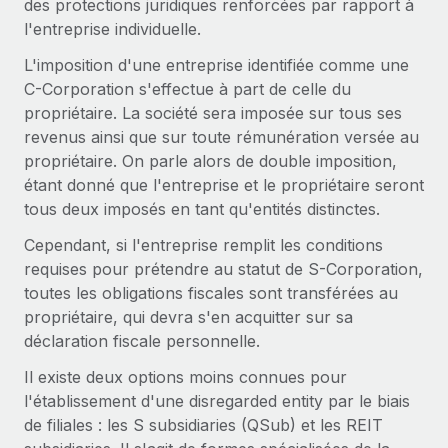
des protections juridiques renforcées par rapport à
Création d’entité
Intégration Remote x BambooHR : du local à
Explorer le blog
l'entreprise individuelle.
Établissez des entités rapidement et en toute
l’international, le recrutement sans changer de
plateforme
conformité
L'imposition d'une entreprise identifiée comme une
C-Corporation s'effectue à part de celle du
Impact Les clients BambooHR peuvent désormais
BLOG
Mobilité et déménagement international
propriétaire. La société sera imposée sur tous ses
embaucher et gérer les employés internationaux...
Organisez facilement le déménagement de vos
revenus ainsi que sur toute rémunération versée au
Mises à jour des produits de Remote :
En savoir plus
employés
Intégrations Gusto et Xero et Gestion des
propriétaire. On parle alors de double imposition,
freelances Plus
étant donné que l'entreprise et le propriétaire seront
Avantages sociaux
tous deux imposés en tant qu'entités distinctes.
Remote a toujours pour mission d'aider les entreprises de
Gérez facilement les avantages sociaux
toute taille à embaucher, gérer et payer...
Cependant, si l'entreprise remplit les conditions
requises pour prétendre au statut de S-Corporation,
En savoir plus
toutes les obligations fiscales sont transférées au
propriétaire, qui devra s'en acquitter sur sa
déclaration fiscale personnelle.
Comment Phiture gère ses 55 employés
répartis dans 19 pays grâce à Remote
Il existe deux options moins connues pour
Phiture, un leader notable du conseil en matière de
l'établissement d'une disregarded entity par le biais
croissance mobile internationale, encourage les...
de filiales : les S subsidiaries (QSub) et les REIT