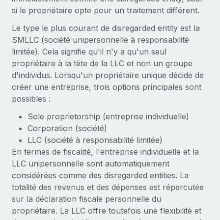
Événements
Intégrez les RH à l’international de manière flexible
si le propriétaire opte pour un traitement différent.
Salle de presse
Devenir partenaire
Le type le plus courant de disregarded entity est la
SERVICES
Explorez avec nous vos opportunités de partenariat
SMLLC (société unipersonnelle à responsabilité
Données sur les salaires et les talents
Demandez aux experts
limitée). Cela signifie qu'il n'y a qu'un seul
Recevez des conseils d’experts sur les RH à
Remote Build
Bientôt disponible
propriétaire à la tête de la LLC et non un groupe
Centre de ressources
l’international et la conformité
Conseil en intégrations et automatisations assistées par
d'individus. Lorsqu'un propriétaire unique décide de
l’IA
Obtenir de l’aide
créer une entreprise, trois options principales sont
Contrôles d’antécédents
possibles :
Simplifiez vos processus de présélection des
Voir toutes les ressources
candidats
ÉTUDES DE CAS
Sole proprietorship (entreprise individuelle)
Corporation (société)
Remote Watchtower
BLOG
Comment Weaviate, l'as de l'IA, a développé
LLC (société à responsabilité limitée)
ses effectifs de 120 % avec Remote
Gardez un temps d’avance sur les risques en
En termes de fiscalité, l'entreprise individuelle et la
Paie multipays
matière de conformité
LLC unipersonnelle sont automatiquement
Weaviate en bref Weaviate crée des infrastructures open
EOR et PEO
considérées comme des disregarded entities. La
source et AI-first. Sa mission est...
Gestion des appareils
totalité des revenus et des dépenses est répercutée
Gestion des freelances
Achetez et suivez vos équipements informatiques
En savoir plus
sur la déclaration fiscale personnelle du
dans le monde entier
propriétaire. La LLC offre toutefois une flexibilité et
Taxes