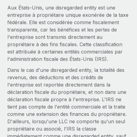
Gestion des freelances
Comparer Remote
pays
Aux États-Unis, une disregarded entity est une
Connexion
Intégrez et gérez vos freelances partout dans le monde
Nederlands
Examinez notre service par rapport aux autres
entreprise à propriétaire unique exonérée de la taxe
Calculateur de paiement des freelances
fédérale. Elle est considérée comme fiscalement
PEO
Français
Découvrez les devises disponibles et les vitesses de
transparente, car les bénéfices et les pertes de
Sous-traitez les opérations complexes liées à l’emploi
CROISSANCE
paiement pour vos freelances internationaux
l'entreprise sont transmis directement au
Deutsch
Start-ups
propriétaire à des fins fiscales. Cette classification
Des solutions agiles et internationales pour les RH et la
INFRASTRUCTURE
est attribuée à certaines entités commerciales par
APPRENDRE AVEC REMOTE
Español
paie des entreprises en pleine croissance
l'administration fiscale des États-Unis (IRS).
Intégration Remote
Recherche et guides
Intégrez vos RH aux flux de travail en toute simplicité
Entreprises intermédiaires
Dans le cas d'une disregarded entity, la totalité des
Italiano
Études de cas
Développez vos équipes avec des solutions RH sur
revenus, des déductions et des crédits de
Plateforme
mesure
l'entreprise est reportée directement dans la
Português (Portugal)
Des fonctions RH clés intégrées pour votre équipe
Glossaire RH
déclaration fiscale du propriétaire, et non dans une
Entreprise
déclaration fiscale propre à l'entreprise. L'IRS ne
Connecter
Nouveau
日本語
Checklists et modèles
Les RH à l’international pour les grandes entreprises
tient pas compte de l'entité commerciale et la traite
Connectez n'importe quel outil d’IA à Remote grâce à
comme une extension des finances du propriétaire.
Descriptions de postes
한국어
notre MCP
D'ailleurs, lorsqu'une LLC ne comporte qu'un seul
TRAVAILLONS ENSEMBLE
Webinaires
Intégrations
propriétaire ou associé, l'IRS la classe
中文（简体）
Partenaires stratégiques de la tech
Rationalisez vos processus avec des outils essentiels
immédiatement comme une disregarded entity, sauf