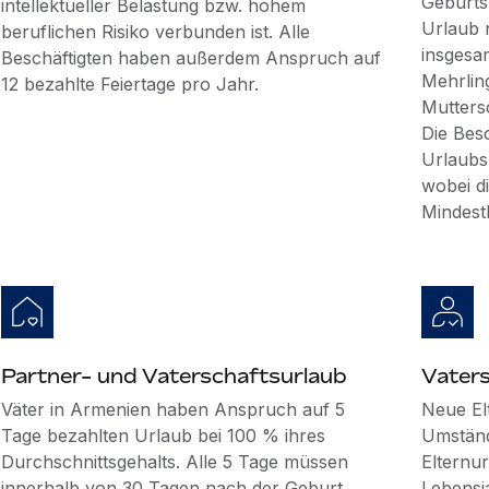
Geburts
intellektueller Belastung bzw. hohem
Urlaub 
beruflichen Risiko verbunden ist. Alle
insgesam
Beschäftigten haben außerdem Anspruch auf
Mehrlin
12 bezahlte Feiertage pro Jahr.
Mutters
Die Bes
Urlaubs
wobei d
Mindestl
Partner- und Vaterschaftsurlaub
Vater
Väter in Armenien haben Anspruch auf 5
Neue El
Tage bezahlten Urlaub bei 100 % ihres
Umständ
Durchschnittsgehalts. Alle 5 Tage müssen
Elternur
innerhalb von 30 Tagen nach der Geburt
Lebensja