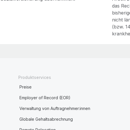
das Rec
bisheri
nicht l
(bzw. 1
krankhe
Produktservices
Preise
Employer of Record (EOR)
Verwaltung von Auftragnehmer:innen
Globale Gehaltsabrechnung
Remote Relocation