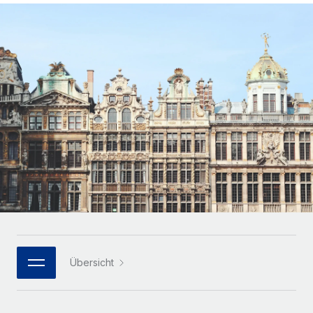
Globales Onboarding und Verwalten von
Gesamtbeschäftigungskosten
Anmelden
Freelancer:innen
Nederlands
WACHSTUMSPHASE
Honorarzahlungen berechnen
PEO
Français
Informationen zu möglichen Währungen und
Startups
Auslagern von komplexen HR-Aufgaben
Abwicklungsfristen für globale Freelancer:innen
Agile HR- und Payroll-Lösungen für wachsende
Deutsch
Unternehmen
INFRASTRUKTUR
LERNEN MIT REMOTE
Mittelstand
Español
Remote Embedded
Maßgeschneiderte HR-Lösungen, um Teams zu
Forschung und Leitfäden
Nahtlose Integration der HR in bestehende Abläufe
vergrößern
Italiano
Fallstudien
Plattform
Enterprise
Português (Portugal)
Integrierte HR-Kernfunktionen für dein Team
HR-Glossar
Globale HR für Konzerne und Großunternehmen
Verknüpfen
Neu
日本語
Checklisten und Vorlagen
Verknüpfung beliebiger KI-Tools mit Remote über unser
PARTNER WERDEN
Bibliothek für Stellenbeschreibungen
한국어
MCP
Übersicht
Strategische Technologiepartner
Webinare
Integrationen
Flexible Einbettung von Global-HR-Funktionen in deine
中文（简体）
Plattform
Prozessoptimierung mit unverzichtbaren Business-