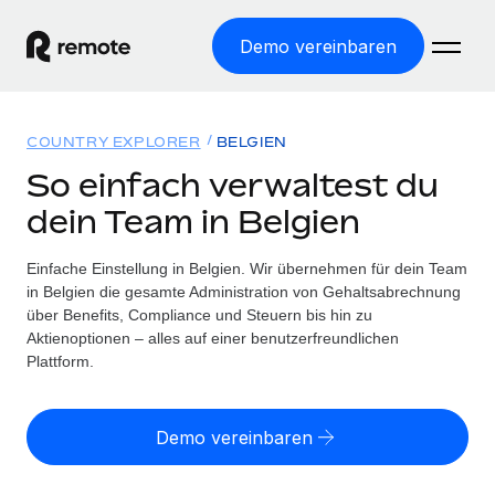
Demo vereinbaren
Startseite
COUNTRY EXPLORER
BELGIEN
Produkte
So einfach verwaltest du
dein Team in Belgien
Lösungen
WELTWEITE BESCHÄFTIGUNG
Globale Payroll
Einfache Einstellung in Belgien. Wir übernehmen für dein Team
Ressourcen
WELTWEITE ABDECKUNG
Einfache, rechtssicher Payroll
in Belgien die gesamte Administration von Gehaltsabrechnung
Country Explorer
über Benefits, Compliance und Steuern bis hin zu
Preise
TOOLS UND RECHNER
Employer of Record
Aktienoptionen – alles auf einer benutzerfreundlichen
Länderspezifische Unterstützung bei der Einstellung
Weltweites Wachstum ohne Kosten für Niederlassungen
Plattform.
Scheinselbstständigkeitsrisiko berechnen
Explorer für US-Bundesstaaten
Länderspezifische Einschätzung des
Contractor of Record
Einfache Einstellung in allen US-Bundesstaaten
Scheinselbstständigkeitsrisikos
Deutsch
Rechtssichere, weltweite Arbeit mit Freelancer:innen
Demo vereinbaren
Remote im Vergleich
Personalkostenrechner
Contractor Management
English
Vergleiche mit unseren Mitbewerbern
Länderspezifische Berechnung der