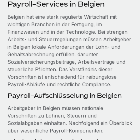
Events
Payroll-Services in Belgien
Tools
Partner werden
Newsroom
Belgien hat eine stark regulierte Wirtschaft mit
Entdecke die Möglichkeiten einer Partnerschaft
wichtigen Branchen in der Fertigung, im
DIENSTLEISTUNGEN
Informationen zu Gehältern und Qualifikationen
Remote Build
Demnächst verfügbar
Finanzwesen und in der Technologie. Bei strengen
Frag unsere Expert:innen
Beratung zu Integrationen und KI-Automatisierung
Arbeits- und Steuerregelungen müssen Arbeitgeber
Insights Center
Hilfe von Expert:innen für globale HR & Compliance
in Belgien lokale Anforderungen der Lohn- und
Hol dir Unterstützung
Gehaltsabrechnung erfüllen, darunter
Background-Checks
FALLSTUDIEN
Sozialversicherungsbeiträge, Arbeitsverträge und
Einfacheres Bewerber:innen-Screening
Alle Ressourcen anzeigen
steuerliche Pflichten. Das Verständnis dieser
So hat der KI-Vorreiter Weaviate sein Team mit
Vorschriften ist entscheidend für reibungslose
Remote um 120 % vergrößert
Compliance Watchtower
Payroll-Abläufe und rechtliche Compliance.
Lückenlose Compliance
BLOG
Weaviate auf einen Blick Weaviate entwickelt KI-basierte
Payroll-Aufschlüsselung in Belgien
Open-Source-Infrastrukturen. Das...
Globale Payroll
Geräteverwaltung
Arbeitgeber in Belgien müssen nationale
Globale Bereitstellung und Verfolgung von IT-
Mehr erfahren
EOR und PEO
Vorschriften zu Löhnen, Steuern und
Geräten
Contractor Management
Sozialabgaben einhalten. Nachfolgend ein Überblick
Gründung von Niederlassungen
über wesentliche Payroll-Komponenten:
Strategische Partnerschaft zwischen
Steuern
Schnelle, rechtssichere Gründung von
Reverse Tech und Remote für Contractor