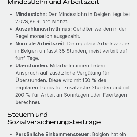
Mindestlohn und Arbeitszeit
Management und Payroll
Niederlassungen
Den Blog erkunden
Reverse Tech auf einen Blick Das Gesundheits- und
Mindestlohn:
Der Mindestlohn in Belgien liegt bei
Mobilität und Relocation
Wellness-Startup Reverse Tech hat das globale...
2.029,88 € pro Monat.
Mühelose Relocation von Mitarbeiter:innen
Auszahlungsrhythmus:
Gehälter werden in der
BLOG
Mehr erfahren
Regel monatlich ausgezahlt.
Benefits
Neues zu Remote-Produkten: Integration mit
Normale Arbeitszeit:
Die reguläre Arbeitswoche
Mühelose Verwaltung von Benefits
Gusto und Zero und Contractor Management
in Belgien umfasst 38 Stunden, meist verteilt auf
Plus
fünf Tage.
Auch im neuen Jahr wollen wir bei Remote Unternehmen
Überstunden:
Mitarbeiter:innen haben
aller Größen dabei unterstützen, die beste...
Anspruch auf zusätzliche Vergütung für
Überstunden. Diese wird mit 150 % des
Mehr erfahren
regulären Lohns für zusätzliche Stunden und mit
200 % für Arbeit an Sonntagen oder Feiertagen
berechnet.
Wie Phiture 55 Mitarbeiter:innen in 19 Ländern
mit Remote verwaltet
Steuern und
Sozialversicherungsbeiträge
Phiture ist der unumstrittene Marktführer im Bereich der
Wachstumsberatung für mobile Apps. Das...
Persönliche Einkommensteuer:
Belgien hat ein