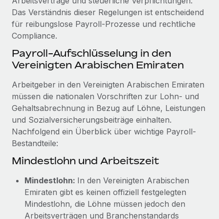
Arbeitsverträge und steuerliche Verpflichtungen.
Management und Payroll
Niederlassungen
Das Verständnis dieser Regelungen ist entscheidend
Den Blog erkunden
Reverse Tech auf einen Blick Das Gesundheits- und
für reibungslose Payroll-Prozesse und rechtliche
Mobilität und Relocation
Wellness-Startup Reverse Tech hat das globale...
Compliance.
Mühelose Relocation von Mitarbeiter:innen
BLOG
Mehr erfahren
Payroll-Aufschlüsselung in den
Benefits
Vereinigten Arabischen Emiraten
Neues zu Remote-Produkten: Integration mit
Mühelose Verwaltung von Benefits
Gusto und Zero und Contractor Management
Arbeitgeber in den Vereinigten Arabischen Emiraten
Plus
müssen die nationalen Vorschriften zur Lohn- und
Auch im neuen Jahr wollen wir bei Remote Unternehmen
Gehaltsabrechnung in Bezug auf Löhne, Leistungen
aller Größen dabei unterstützen, die beste...
und Sozialversicherungsbeiträge einhalten.
Nachfolgend ein Überblick über wichtige Payroll-
Mehr erfahren
Bestandteile:
Mindestlohn und Arbeitszeit
Wie Phiture 55 Mitarbeiter:innen in 19 Ländern
mit Remote verwaltet
Mindestlohn:
In den Vereinigten Arabischen
Emiraten gibt es keinen offiziell festgelegten
Phiture ist der unumstrittene Marktführer im Bereich der
Mindestlohn, die Löhne müssen jedoch den
Wachstumsberatung für mobile Apps. Das...
Arbeitsverträgen und Branchenstandards