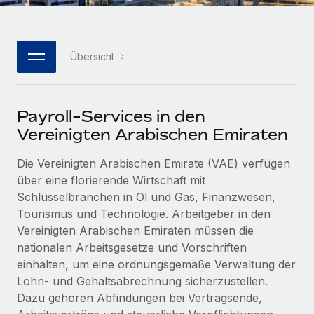
Events
Tools
Partner werden
Newsroom
Entdecke die Möglichkeiten einer Partnerschaft
Übersicht
DIENSTLEISTUNGEN
Informationen zu Gehältern und Qualifikationen
Remote Build
Demnächst verfügbar
Frag unsere Expert:innen
Beratung zu Integrationen und KI-Automatisierung
Insights Center
Hilfe von Expert:innen für globale HR & Compliance
Payroll-Services in den
Hol dir Unterstützung
Background-Checks
FALLSTUDIEN
Vereinigten Arabischen Emiraten
Einfacheres Bewerber:innen-Screening
Alle Ressourcen anzeigen
Die Vereinigten Arabischen Emirate (VAE) verfügen
So hat der KI-Vorreiter Weaviate sein Team mit
Remote um 120 % vergrößert
Compliance Watchtower
über eine florierende Wirtschaft mit
Lückenlose Compliance
BLOG
Schlüsselbranchen in Öl und Gas, Finanzwesen,
Weaviate auf einen Blick Weaviate entwickelt KI-basierte
Tourismus und Technologie. Arbeitgeber in den
Open-Source-Infrastrukturen. Das...
Globale Payroll
Geräteverwaltung
Vereinigten Arabischen Emiraten müssen die
Globale Bereitstellung und Verfolgung von IT-
Mehr erfahren
EOR und PEO
nationalen Arbeitsgesetze und Vorschriften
Geräten
einhalten, um eine ordnungsgemäße Verwaltung der
Contractor Management
Lohn- und Gehaltsabrechnung sicherzustellen.
Gründung von Niederlassungen
Strategische Partnerschaft zwischen
Dazu gehören Abfindungen bei Vertragsende,
Steuern
Schnelle, rechtssichere Gründung von
Reverse Tech und Remote für Contractor