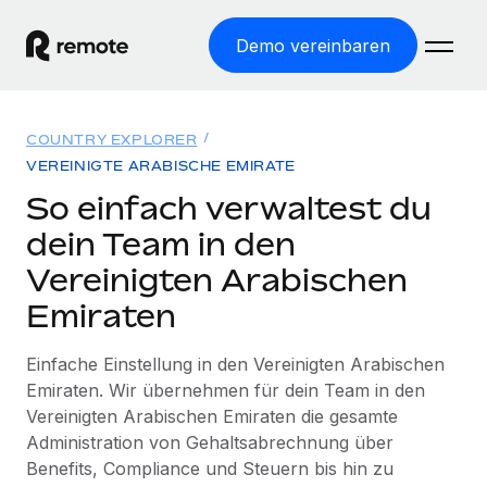
Demo vereinbaren
Startseite
COUNTRY EXPLORER
Produkte
VEREINIGTE ARABISCHE EMIRATE
So einfach verwaltest du
Lösungen
WELTWEITE BESCHÄFTIGUNG
dein Team in den
Globale Payroll
Ressourcen
Vereinigten Arabischen
WELTWEITE ABDECKUNG
Einfache, rechtssicher Payroll
Emiraten
Country Explorer
Preise
TOOLS UND RECHNER
Employer of Record
Länderspezifische Unterstützung bei der Einstellung
Weltweites Wachstum ohne Kosten für Niederlassungen
Scheinselbstständigkeitsrisiko berechnen
Einfache Einstellung in den Vereinigten Arabischen
Explorer für US-Bundesstaaten
Emiraten. Wir übernehmen für dein Team in den
Länderspezifische Einschätzung des
Contractor of Record
Einfache Einstellung in allen US-Bundesstaaten
Vereinigten Arabischen Emiraten die gesamte
Scheinselbstständigkeitsrisikos
Deutsch
Rechtssichere, weltweite Arbeit mit Freelancer:innen
Administration von Gehaltsabrechnung über
Remote im Vergleich
Personalkostenrechner
Benefits, Compliance und Steuern bis hin zu
Contractor Management
English
Vergleiche mit unseren Mitbewerbern
Länderspezifische Berechnung der