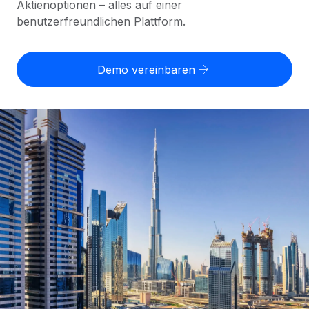
Aktienoptionen – alles auf einer
Globales Onboarding und Verwalten von
Gesamtbeschäftigungskosten
benutzerfreundlichen Plattform.
Anmelden
Freelancer:innen
Nederlands
WACHSTUMSPHASE
Honorarzahlungen berechnen
PEO
Français
Informationen zu möglichen Währungen und
Startups
Auslagern von komplexen HR-Aufgaben
Demo vereinbaren
Abwicklungsfristen für globale Freelancer:innen
Agile HR- und Payroll-Lösungen für wachsende
Deutsch
Unternehmen
INFRASTRUKTUR
LERNEN MIT REMOTE
Mittelstand
Español
Remote Embedded
Maßgeschneiderte HR-Lösungen, um Teams zu
Forschung und Leitfäden
Nahtlose Integration der HR in bestehende Abläufe
vergrößern
Italiano
Fallstudien
Plattform
Enterprise
Português (Portugal)
Integrierte HR-Kernfunktionen für dein Team
HR-Glossar
Globale HR für Konzerne und Großunternehmen
Verknüpfen
Neu
日本語
Checklisten und Vorlagen
Verknüpfung beliebiger KI-Tools mit Remote über unser
PARTNER WERDEN
Bibliothek für Stellenbeschreibungen
한국어
MCP
Strategische Technologiepartner
Webinare
Integrationen
Flexible Einbettung von Global-HR-Funktionen in deine
中文（简体）
Plattform
Prozessoptimierung mit unverzichtbaren Business-