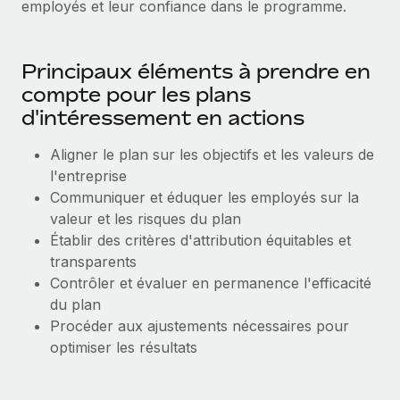
employés et leur confiance dans le programme.
Explorer le blog
Création d’entité
Établissez des entités rapidement et en toute
Principaux éléments à prendre en
conformité
BLOG
compte pour les plans
d'intéressement en actions
Mobilité et déménagement international
Mises à jour des produits de Remote :
Organisez facilement le déménagement de vos
Intégrations Gusto et Xero et Gestion des
Aligner le plan sur les objectifs et les valeurs de
employés
freelances Plus
l'entreprise
Remote a toujours pour mission d'aider les entreprises de
Avantages sociaux
Communiquer et éduquer les employés sur la
toute taille à embaucher, gérer et payer...
valeur et les risques du plan
Gérez facilement les avantages sociaux
Établir des critères d'attribution équitables et
En savoir plus
transparents
Contrôler et évaluer en permanence l'efficacité
du plan
Comment Phiture gère ses 55 employés
répartis dans 19 pays grâce à Remote
Procéder aux ajustements nécessaires pour
optimiser les résultats
Phiture, un leader notable du conseil en matière de
croissance mobile internationale, encourage les...