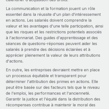
Événements
Intégrez les RH à l’international de manière flexible
Rationalisez vos processus avec des outils essentiels
La communication et la formation jouent un rôle
Salle de presse
Devenir partenaire
essentiel dans la réussite d'un plan d'intéressement
Explorez avec nous vos opportunités de partenariat
en actions. Les salariés doivent comprendre la
SERVICES
Données sur les salaires et les talents
valeur et les avantages d'une telle participation, ainsi
Demandez aux experts
Remote Build
Bientôt disponible
que les risques et les restrictions potentiels associés
Centre de ressources
Recevez des conseils d’experts sur les RH à
Conseil en intégrations et automatisations assistées par
à l'actionnariat. Des guides d'apprentissage et des
l’international et la conformité
l’IA
Obtenir de l’aide
séances de questions-réponses peuvent aider les
salariés à prendre des décisions éclairées et à
Contrôles d’antécédents
Voir toutes les ressources
apprécier pleinement la valeur de leurs attributions
Simplifiez vos processus de présélection des
ÉTUDES DE CAS
d'actions.
candidats
BLOG
En outre, les entreprises devraient mettre en place
Remote Watchtower
un processus équitable et transparent pour
Paie multipays
Gardez un temps d’avance sur les risques en
déterminer l'attribution des primes en actions. Elle
matière de conformité
EOR et PEO
peut être basée sur des facteurs tels que le niveau
de l'emploi, les performances et l'ancienneté.
Gestion des appareils
Gestion des freelances
Garantir la justice et l'équité dans la distribution des
Achetez et suivez vos équipements informatiques
récompenses contribue à maintenir le moral des
Taxes
dans le monde entier