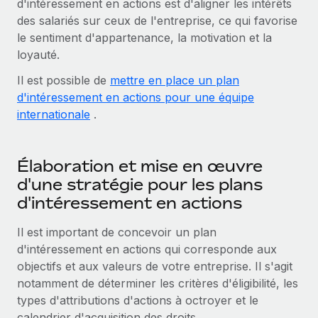
d'intéressement en actions est d'aligner les intérêts
Comparer Remote
pays
des salariés sur ceux de l'entreprise, ce qui favorise
Connexion
Gestion des freelances
Nederlands
Examinez notre service par rapport aux autres
le sentiment d'appartenance, la motivation et la
Intégrez et gérez vos freelances partout dans le monde
Calculateur de paiement des freelances
loyauté.
Français
Découvrez les devises disponibles et les vitesses de
PEO
CROISSANCE
Il est possible de
paiement pour vos freelances internationaux
mettre en place un plan
Sous-traitez les opérations complexes liées à l’emploi
Deutsch
d'intéressement en actions pour une équipe
Start-ups
internationale
.
Des solutions agiles et internationales pour les RH et la
APPRENDRE AVEC REMOTE
Español
paie des entreprises en pleine croissance
INFRASTRUCTURE
Recherche et guides
Intégration Remote
Entreprises intermédiaires
Italiano
Élaboration et mise en œuvre
Intégrez vos RH aux flux de travail en toute simplicité
Études de cas
Développez vos équipes avec des solutions RH sur
d'une stratégie pour les plans
mesure
Português (Portugal)
d'intéressement en actions
Plateforme
Glossaire RH
Des fonctions RH clés intégrées pour votre équipe
Entreprise
日本語
Il est important de concevoir un plan
Checklists et modèles
Les RH à l’international pour les grandes entreprises
Connecter
Nouveau
d'intéressement en actions qui corresponde aux
Descriptions de postes
한국어
objectifs et aux valeurs de votre entreprise. Il s'agit
Connectez n'importe quel outil d’IA à Remote grâce à
notamment de déterminer les critères d'éligibilité, les
notre MCP
TRAVAILLONS ENSEMBLE
Webinaires
中文（简体）
types d'attributions d'actions à octroyer et le
Partenaires stratégiques de la tech
Intégrations
calendrier d'acquisition des droits.