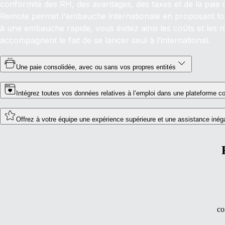
conformité des RH, des avantages, des taxes et de la paie 
Remote permet l'embauche internationale en proposant tou
à une embauche rapide, vous évitez ainsi les coûts et les r
accompagnent le fait de se lancer seul à l’international.
Une paie consolidée, avec ou sans vos propres entités
Intégrez toutes vos données relatives à l’emploi dans une plateforme c
Offrez à votre équipe une expérience supérieure et une assistance inég
co