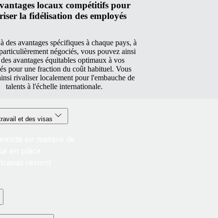
vantages locaux compétitifs pour
riser la fidélisation des employés
à des avantages spécifiques à chaque pays, à
 particulièrement négociés, vous pouvez ainsi
r des avantages équitables optimaux à vos
s pour une fraction du coût habituel. Vous
insi rivaliser localement pour l'embauche de
talents à l'échelle internationale.
avail et des visas
 Remote en matière de
se en place
travail restent