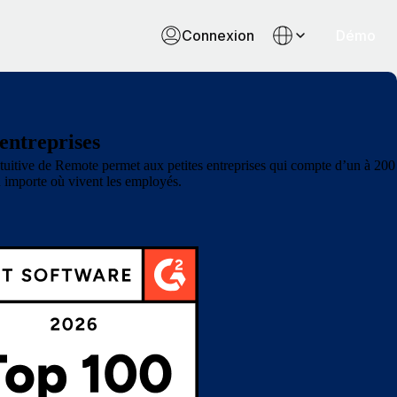
Connexion
Démo
 entreprises
ntuitive de Remote permet aux petites entreprises qui compte d’un à 200
eu importe où vivent les employés.