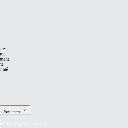
tre
rmet
gnent
nt
rmité
es facilement
titue la gestion de la