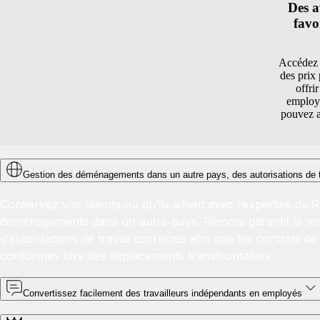
Des a
favo
Accédez 
des prix
offri
employé
pouvez a
Gestion des déménagements dans un autre pays, des autorisations de tr
Conservez vos talents où qu’ils aillent avec l’expertise de
déménagements dans un autre pays. Remote garantit la mi
d’autorisations de travail correctes afin que les contrats de 
conformes lors des déplacements transfrontaliers.
Convertissez facilement des travailleurs indépendants en employés