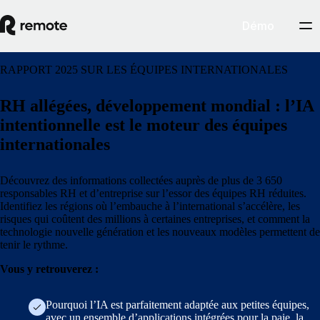
Démo
RAPPORT 2025 SUR LES ÉQUIPES INTERNATIONALES
RH allégées, développement mondial : l’IA
intentionnelle est le moteur des équipes
internationales
Découvrez des informations collectées auprès de plus de 3 650
responsables RH et d’entreprise sur l’essor des équipes RH réduites.
Identifiez les régions où l’embauche à l’international s’accélère, les
risques qui coûtent des millions à certaines entreprises, et comment la
technologie nouvelle génération et les nouveaux modèles permettent de
tenir le rythme.
Vous y retrouverez :
Pourquoi l’IA est parfaitement adaptée aux petites équipes,
avec un ensemble d’applications intégrées pour la paie, la