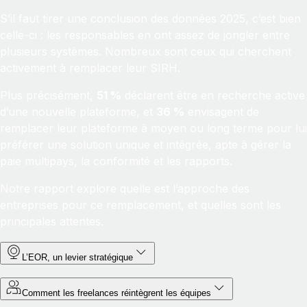
S’il faut tirer une conclusion des données 2025, c’est bien
celle-ci : les responsables en ont assez de jongler entre
plusieurs systèmes. Nombreux sont ceux qui cherchent
activement à remplacer leur SIRH.
Plus précisément,
51 %
déclarent être en recherche active
d’une nouvelle plateforme, et
36 %
envisagent de
remplacer leur plateforme à moyen ou long terme pour lui
préférer une solution unique et intégrée, apte à gérer la
paie multipays, la conformité et les rapports.
Notre rapport explore quelle est l’approche des
entreprises pour ce remplacement, et quelles sont les
principales attentes.
L’EOR, un levier stratégique
Comment les freelances réintègrent les équipes