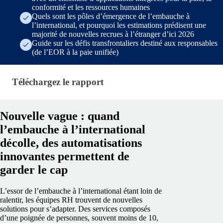
conformité et les ressources humaines
Quels sont les pôles d’émergence de l’embauche à
l’international, et pourquoi les estimations prédisent une
majorité de nouvelles recrues à l’étranger d’ici 2026
Guide sur les défis transfrontaliers destiné aux responsables
(de l’EOR à la paie unifiée)
Téléchargez le rapport · research/state-of-payroll-re
Téléchargez le rapport
Nouvelle vague : quand
l’embauche à l’international
décolle, des automatisations
innovantes permettent de
garder le cap
L’essor de l’embauche à l’international étant loin de
ralentir, les équipes RH trouvent de nouvelles
solutions pour s’adapter. Des services composés
d’une poignée de personnes, souvent moins de 10,