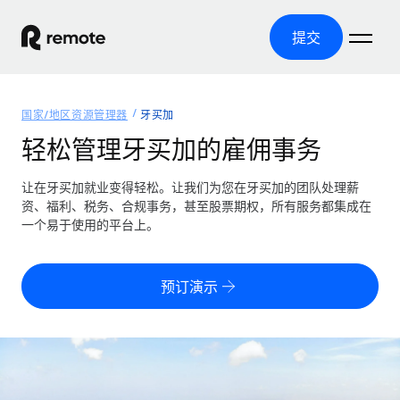
提交
首页
国家/地区资源管理器
牙买加
产品
轻松管理牙买加的雇佣事务
解决方案
全球招聘
让在牙买加就业变得轻松。让我们为您在牙买加的团队处理薪
资、福利、税务、合规事务，甚至股票期权，所有服务都集成在
全球薪资管理
资源
一个易于使用的平台上。
覆盖全球
轻松运行合规薪资
国家/地区资源管理器
定价
工具与计算器
第三方雇佣托管服务
按国家/地区查找全球雇佣支持
预订演示
零实体成本实现全球扩张
误分类风险计算工具
美国各州浏览器
按国家/地区检查员工误分类风险
第三方合同工托管服务
简化美国各州的招聘
中文（简体）
全球合规聘用合同工
员工成本计算器
Remote 无惧对比
计算任何国家的员工总成本
合同工管理
English
了解我们的竞争优势