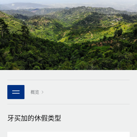
全球合同工入职与管理
合同工薪酬结算计算器
登录
Nederlands
探索全球合同工的结算货币选项与结算速度
PEO
成长阶段
外包复杂雇佣任务
Français
初创企业
通过 REMOTE 学习
为成长型企业量身打造的全球敏捷型人力资源与薪资解决方案
Deutsch
研究与指引
基础设施
中型市场
Remote Embedded
案例研究
通过定制化人力资源解决方案扩展团队
Español
将人力资源无缝融入工作流程
人力资源术语表
企业
Italiano
平台
面向大型企业的全球化人力资源服务
核对表和模板
团队的内置核心人力资源功能
Português (Portugal)
职位描述库
连接
概览
新的
与我们携手合作
日本語
使用我们的 MCP 将任何人工智能工具与 Remote 平台相连
战略技术合作伙伴
网络研讨会
集成
灵活地将全球人力资源嵌入您的平台
한국어
牙买加的休假类型
活动
借助核心业务工具简化流程
成为合作伙伴
中文（简体）
新闻室
与我们共探合作机遇