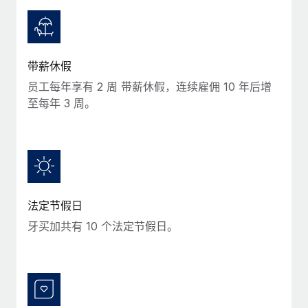
服务
薪金与人才洞察
Remote Build
即将推出
咨询专家
集成与人工智能自动化咨询
洞察中心
获得全球人力资源与合规方面的专家帮助
带薪休假
获得支持
背景调查
案例研究
员工每年享有 2 周 带薪休假，连续雇佣 10 年后增
简化候选人筛选流程
查看全部资源
至每年 3 周。
合规守望台
防范合规风险
博客
设备管理
Why owned entities are key to maintaining
EOR compliance
在全球范围内配置和跟踪 IT 设备
法定节假日
As the global workforce continues to expand in response
实体设立
牙买加共有 10 个法定节假日。
to the demands of today’s labor market, the...
快速建立合规实体
了解更多
人员调配与搬迁
轻松搬迁员工
What a Workday global payroll implementation