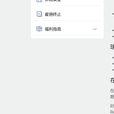
雇佣终止
福利指南
好
R