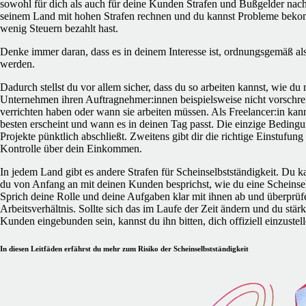
sowohl für dich als auch für deine Kunden
Strafen und Bußgelder
nach
seinem Land mit hohen Strafen rechnen und du kannst Probleme beko
wenig Steuern bezahlt hast.
Denke immer daran, dass es in deinem Interesse ist, ordnungsgemäß als 
werden.
Dadurch stellst du vor allem sicher, dass du so arbeiten kannst, wie du
Unternehmen ihren Auftragnehmer:innen beispielsweise nicht vorschrei
verrichten haben oder wann sie arbeiten müssen. Als Freelancer:in kann
besten erscheint und wann es in deinen Tag passt. Die einzige Bedingun
Projekte pünktlich abschließt. Zweitens gibt dir die richtige Einstufun
Kontrolle über dein Einkommen.
In jedem Land gibt es andere Strafen für Scheinselbstständigkeit. Du
du von Anfang an mit deinen Kunden besprichst, wie du eine Scheinsel
Sprich deine Rolle und deine Aufgaben klar mit ihnen ab und überprüf
Arbeitsverhältnis. Sollte sich das im Laufe der Zeit ändern und du stä
Kunden eingebunden sein, kannst du ihn bitten,
dich offiziell einzustel
In diesen Leitfäden erfährst du mehr zum Risiko der Scheinselbstständigkeit