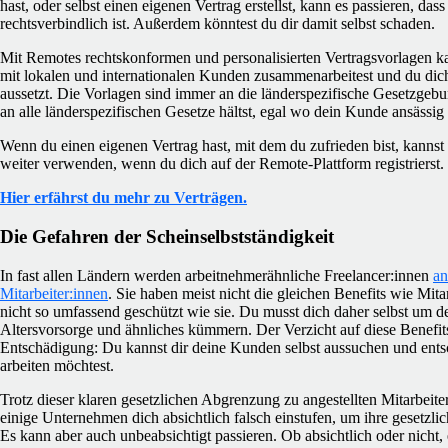
hast, oder selbst einen eigenen Vertrag erstellst, kann es passieren, das
rechtsverbindlich ist. Außerdem könntest du dir damit selbst schaden.
Mit Remotes rechtskonformen und personalisierten Vertragsvorlagen kan
mit lokalen und internationalen Kunden zusammenarbeitest und du dic
aussetzt. Die Vorlagen sind immer an die länderspezifische Gesetzgeb
an alle länderspezifischen Gesetze hältst, egal wo dein Kunde ansässig i
Wenn du einen eigenen Vertrag hast, mit dem du zufrieden bist, kannst
weiter verwenden, wenn du dich auf der Remote-Plattform registrierst.
Hier erfährst du mehr zu Verträgen.
Die Gefahren der Scheinselbstständigkeit
In fast allen Ländern werden arbeitnehmerähnliche Freelancer:innen
an
Mitarbeiter:innen
. Sie haben meist nicht die gleichen Benefits wie Mit
nicht so umfassend geschützt wie sie. Du musst dich daher selbst um 
Altersvorsorge und ähnliches kümmern. Der Verzicht auf diese Benefit
Entschädigung: Du kannst dir deine Kunden selbst aussuchen und ent
arbeiten möchtest.
Trotz dieser klaren gesetzlichen Abgrenzung zu angestellten Mitarbeit
einige Unternehmen dich absichtlich falsch einstufen, um ihre gesetzl
Es kann aber auch unbeabsichtigt passieren. Ob absichtlich oder nicht,