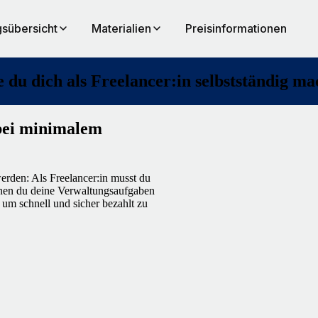
sübersicht
Materialien
Preisinformationen
 du dich als Freelancer:in selbstständig ma
 bei minimalem
erden: Als Freelancer:in musst du
enen du deine Verwaltungsaufgaben
 um schnell und sicher bezahlt zu