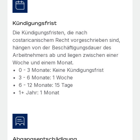
Management und Payroll
Niederlassungen
Den Blog erkunden
Reverse Tech auf einen Blick Das Gesundheits- und
Mobilität und Relocation
Wellness-Startup Reverse Tech hat das globale...
Kündigungsfrist
Mühelose Relocation von Mitarbeiter:innen
BLOG
Die Kündigungsfristen, die nach
Mehr erfahren
Benefits
costaricanischem Recht vorgeschrieben sind,
Neues zu Remote-Produkten: Integration mit
Mühelose Verwaltung von Benefits
hängen von der Beschäftigungsdauer des
Gusto und Zero und Contractor Management
Arbeitnehmers ab und liegen zwischen einer
Plus
Woche und einem Monat.
Auch im neuen Jahr wollen wir bei Remote Unternehmen
0 - 3 Monate: Keine Kündigungsfrist
aller Größen dabei unterstützen, die beste...
3 - 6 Monate: 1 Woche
6 - 12 Monate: 15 Tage
Mehr erfahren
1+ Jahr: 1 Monat
Wie Phiture 55 Mitarbeiter:innen in 19 Ländern
mit Remote verwaltet
Phiture ist der unumstrittene Marktführer im Bereich der
Wachstumsberatung für mobile Apps. Das...
Abgangsentschädigung