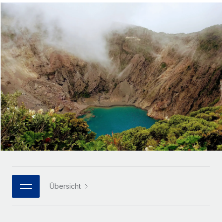
Globales Onboarding und Verwalten von
Gesamtbeschäftigungskosten
Anmelden
Freelancer:innen
Nederlands
WACHSTUMSPHASE
Honorarzahlungen berechnen
PEO
Français
Informationen zu möglichen Währungen und
Startups
Auslagern von komplexen HR-Aufgaben
Abwicklungsfristen für globale Freelancer:innen
Agile HR- und Payroll-Lösungen für wachsende
Deutsch
Unternehmen
INFRASTRUKTUR
LERNEN MIT REMOTE
Mittelstand
Español
Remote Embedded
Maßgeschneiderte HR-Lösungen, um Teams zu
Forschung und Leitfäden
Nahtlose Integration der HR in bestehende Abläufe
vergrößern
Italiano
Fallstudien
Plattform
Enterprise
Português (Portugal)
Integrierte HR-Kernfunktionen für dein Team
HR-Glossar
Globale HR für Konzerne und Großunternehmen
Verknüpfen
Neu
日本語
Checklisten und Vorlagen
Verknüpfung beliebiger KI-Tools mit Remote über unser
PARTNER WERDEN
Bibliothek für Stellenbeschreibungen
한국어
MCP
Übersicht
Strategische Technologiepartner
Webinare
Integrationen
Flexible Einbettung von Global-HR-Funktionen in deine
中文（简体）
Plattform
Prozessoptimierung mit unverzichtbaren Business-