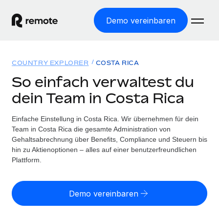
Demo vereinbaren
Startseite
COUNTRY EXPLORER
COSTA RICA
Produkte
So einfach verwaltest du
dein Team in Costa Rica
Lösungen
WELTWEITE BESCHÄFTIGUNG
Globale Payroll
Einfache Einstellung in Costa Rica. Wir übernehmen für dein
Ressourcen
WELTWEITE ABDECKUNG
Einfache, rechtssicher Payroll
Team in Costa Rica die gesamte Administration von
Country Explorer
Gehaltsabrechnung über Benefits, Compliance und Steuern bis
Preise
TOOLS UND RECHNER
Employer of Record
hin zu Aktienoptionen – alles auf einer benutzerfreundlichen
Länderspezifische Unterstützung bei der Einstellung
Weltweites Wachstum ohne Kosten für Niederlassungen
Plattform.
Scheinselbstständigkeitsrisiko berechnen
Explorer für US-Bundesstaaten
Länderspezifische Einschätzung des
Contractor of Record
Einfache Einstellung in allen US-Bundesstaaten
Scheinselbstständigkeitsrisikos
Deutsch
Rechtssichere, weltweite Arbeit mit Freelancer:innen
Demo vereinbaren
Remote im Vergleich
Personalkostenrechner
Contractor Management
English
Vergleiche mit unseren Mitbewerbern
Länderspezifische Berechnung der