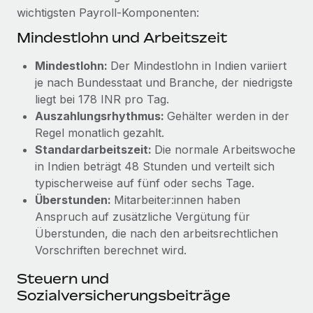
Management und Payroll
Niederlassungen
wichtigsten Payroll-Komponenten:
Den Blog erkunden
Reverse Tech auf einen Blick Das Gesundheits- und
Mindestlohn und Arbeitszeit
Mobilität und Relocation
Wellness-Startup Reverse Tech hat das globale...
Mühelose Relocation von Mitarbeiter:innen
Mindestlohn:
Der Mindestlohn in Indien variiert
BLOG
Mehr erfahren
je nach Bundesstaat und Branche, der niedrigste
Benefits
Neues zu Remote-Produkten: Integration mit
liegt bei 178 INR pro Tag.
Mühelose Verwaltung von Benefits
Gusto und Zero und Contractor Management
Auszahlungsrhythmus:
Gehälter werden in der
Plus
Regel monatlich gezahlt.
Auch im neuen Jahr wollen wir bei Remote Unternehmen
Standardarbeitszeit:
Die normale Arbeitswoche
aller Größen dabei unterstützen, die beste...
in Indien beträgt 48 Stunden und verteilt sich
typischerweise auf fünf oder sechs Tage.
Mehr erfahren
Überstunden:
Mitarbeiter:innen haben
Anspruch auf zusätzliche Vergütung für
Überstunden, die nach den arbeitsrechtlichen
Wie Phiture 55 Mitarbeiter:innen in 19 Ländern
Vorschriften berechnet wird.
mit Remote verwaltet
Steuern und
Phiture ist der unumstrittene Marktführer im Bereich der
Sozialversicherungsbeiträge
Wachstumsberatung für mobile Apps. Das...