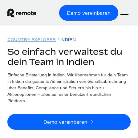
Demo vereinbaren
Startseite
COUNTRY EXPLORER
INDIEN
Produkte
So einfach verwaltest du
dein Team in Indien
Lösungen
WELTWEITE BESCHÄFTIGUNG
Globale Payroll
Einfache Einstellung in Indien. Wir übernehmen für dein Team
Ressourcen
WELTWEITE ABDECKUNG
Einfache, rechtssicher Payroll
in Indien die gesamte Administration von Gehaltsabrechnung
Country Explorer
über Benefits, Compliance und Steuern bis hin zu
Preise
TOOLS UND RECHNER
Employer of Record
Aktienoptionen – alles auf einer benutzerfreundlichen
Länderspezifische Unterstützung bei der Einstellung
Weltweites Wachstum ohne Kosten für Niederlassungen
Plattform.
Scheinselbstständigkeitsrisiko berechnen
Explorer für US-Bundesstaaten
Länderspezifische Einschätzung des
Contractor of Record
Einfache Einstellung in allen US-Bundesstaaten
Scheinselbstständigkeitsrisikos
Deutsch
Rechtssichere, weltweite Arbeit mit Freelancer:innen
Demo vereinbaren
Remote im Vergleich
Personalkostenrechner
Contractor Management
English
Vergleiche mit unseren Mitbewerbern
Länderspezifische Berechnung der