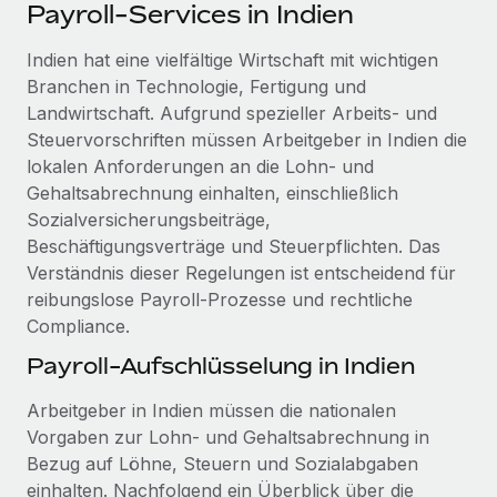
Events
Payroll-Services in Indien
Tools
Partner werden
Newsroom
Indien hat eine vielfältige Wirtschaft mit wichtigen
Entdecke die Möglichkeiten einer Partnerschaft
Branchen in Technologie, Fertigung und
DIENSTLEISTUNGEN
Informationen zu Gehältern und Qualifikationen
Remote Build
Demnächst verfügbar
Landwirtschaft. Aufgrund spezieller Arbeits- und
Frag unsere Expert:innen
Beratung zu Integrationen und KI-Automatisierung
Steuervorschriften müssen Arbeitgeber in Indien die
Insights Center
Hilfe von Expert:innen für globale HR & Compliance
lokalen Anforderungen an die Lohn- und
Hol dir Unterstützung
Gehaltsabrechnung einhalten, einschließlich
Background-Checks
FALLSTUDIEN
Sozialversicherungsbeiträge,
Einfacheres Bewerber:innen-Screening
Alle Ressourcen anzeigen
Beschäftigungsverträge und Steuerpflichten. Das
So hat der KI-Vorreiter Weaviate sein Team mit
Verständnis dieser Regelungen ist entscheidend für
Remote um 120 % vergrößert
Compliance Watchtower
reibungslose Payroll-Prozesse und rechtliche
Lückenlose Compliance
BLOG
Weaviate auf einen Blick Weaviate entwickelt KI-basierte
Compliance.
Open-Source-Infrastrukturen. Das...
Globale Payroll
Geräteverwaltung
Payroll-Aufschlüsselung in Indien
Globale Bereitstellung und Verfolgung von IT-
Mehr erfahren
EOR und PEO
Arbeitgeber in Indien müssen die nationalen
Geräten
Contractor Management
Vorgaben zur Lohn- und Gehaltsabrechnung in
Gründung von Niederlassungen
Bezug auf Löhne, Steuern und Sozialabgaben
Strategische Partnerschaft zwischen
Steuern
Schnelle, rechtssichere Gründung von
Reverse Tech und Remote für Contractor
einhalten. Nachfolgend ein Überblick über die