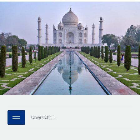
Globales Onboarding und Verwalten von
Gesamtbeschäftigungskosten
Anmelden
Freelancer:innen
Nederlands
WACHSTUMSPHASE
Honorarzahlungen berechnen
PEO
Français
Informationen zu möglichen Währungen und
Startups
Auslagern von komplexen HR-Aufgaben
Abwicklungsfristen für globale Freelancer:innen
Agile HR- und Payroll-Lösungen für wachsende
Deutsch
Unternehmen
INFRASTRUKTUR
LERNEN MIT REMOTE
Mittelstand
Español
Remote Embedded
Maßgeschneiderte HR-Lösungen, um Teams zu
Forschung und Leitfäden
Nahtlose Integration der HR in bestehende Abläufe
vergrößern
Italiano
Fallstudien
Plattform
Enterprise
Português (Portugal)
Integrierte HR-Kernfunktionen für dein Team
HR-Glossar
Globale HR für Konzerne und Großunternehmen
Verknüpfen
Neu
日本語
Checklisten und Vorlagen
Verknüpfung beliebiger KI-Tools mit Remote über unser
PARTNER WERDEN
Bibliothek für Stellenbeschreibungen
한국어
MCP
Übersicht
Strategische Technologiepartner
Webinare
Integrationen
Flexible Einbettung von Global-HR-Funktionen in deine
中文（简体）
Plattform
Prozessoptimierung mit unverzichtbaren Business-