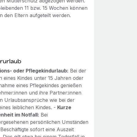
n Mutterschutz abgezogen werden.
bleibenden 11 bzw. 15 Wochen können
n den Eltern aufgeteilt werden.
rurlaub
ions- oder Pflegekindurlaub:
Bei der
n eines Kindes unter 15 Jahren oder
nahme eines Pflegekindes genießen
ehmer:innen und ihre Partner:innen
en Urlaubsansprüche wie bei der
ines leiblichen Kindes. -
Kurze
heit im Notfall:
Bei
rgesehenen persönlichen Umständen
Beschäftigte sofort eine Auszeit
Dies gilt etwa bei einem Todesfall in