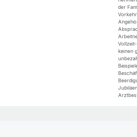
der Fam
Vorkehr
Angehör
Absprac
Arbeitn
Vollzeit
keinen 
unbezah
Beispie
Beschäf
Beerdig
Jubiläe
Arztbes