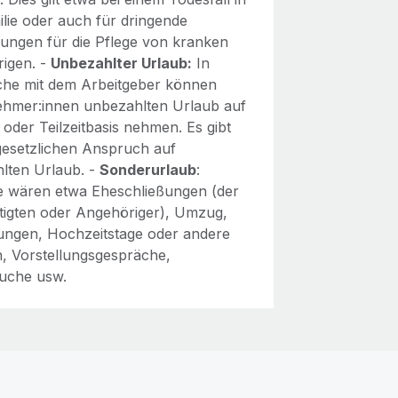
ilie oder auch für dringende
ungen für die Pflege von kranken
igen. -
Unbezahlter Urlaub:
In
he mit dem Arbeitgeber können
ehmer:innen unbezahlten Urlaub auf
- oder Teilzeitbasis nehmen. Es gibt
gesetzlichen Anspruch auf
lten Urlaub. -
Sonderurlaub
:
le wären etwa Eheschließungen (der
tigten oder Angehöriger), Umzug,
ungen, Hochzeitstage oder andere
n, Vorstellungsgespräche,
uche usw.