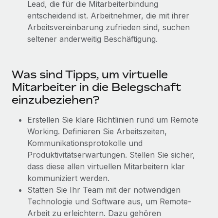
Lead, die für die Mitarbeiterbindung
Management und Payroll
Niederlassungen
Den Blog erkunden
entscheidend ist. Arbeitnehmer, die mit ihrer
Reverse Tech auf einen Blick Das Gesundheits- und
Arbeitsvereinbarung zufrieden sind, suchen
Mobilität und Relocation
Wellness-Startup Reverse Tech hat das globale...
seltener anderweitig Beschäftigung.
Mühelose Relocation von Mitarbeiter:innen
BLOG
Mehr erfahren
Benefits
Neues zu Remote-Produkten: Integration mit
Was sind Tipps, um virtuelle
Mühelose Verwaltung von Benefits
Gusto und Zero und Contractor Management
Mitarbeiter in die Belegschaft
Plus
einzubeziehen?
Auch im neuen Jahr wollen wir bei Remote Unternehmen
aller Größen dabei unterstützen, die beste...
Erstellen Sie klare Richtlinien rund um Remote
Working. Definieren Sie Arbeitszeiten,
Mehr erfahren
Kommunikationsprotokolle und
Produktivitätserwartungen. Stellen Sie sicher,
dass diese allen virtuellen Mitarbeitern klar
Wie Phiture 55 Mitarbeiter:innen in 19 Ländern
mit Remote verwaltet
kommuniziert werden.
Statten Sie Ihr Team mit der notwendigen
Phiture ist der unumstrittene Marktführer im Bereich der
Technologie und Software aus, um Remote-
Wachstumsberatung für mobile Apps. Das...
Arbeit zu erleichtern. Dazu gehören