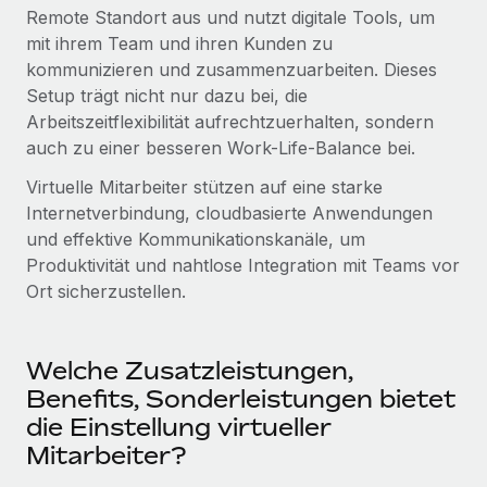
Globales Onboarding und Verwalten von
Remote Standort aus und nutzt digitale Tools, um
Gesamtbeschäftigungskosten
Anmelden
Freelancer:innen
Nederlands
mit ihrem Team und ihren Kunden zu
WACHSTUMSPHASE
kommunizieren und zusammenzuarbeiten. Dieses
Honorarzahlungen berechnen
PEO
Français
Setup trägt nicht nur dazu bei, die
Informationen zu möglichen Währungen und
Startups
Auslagern von komplexen HR-Aufgaben
Arbeitszeitflexibilität aufrechtzuerhalten, sondern
Abwicklungsfristen für globale Freelancer:innen
Agile HR- und Payroll-Lösungen für wachsende
Deutsch
auch zu einer besseren Work-Life-Balance bei.
Unternehmen
INFRASTRUKTUR
Virtuelle Mitarbeiter stützen auf eine starke
LERNEN MIT REMOTE
Mittelstand
Español
Internetverbindung, cloudbasierte Anwendungen
Remote Embedded
Maßgeschneiderte HR-Lösungen, um Teams zu
Forschung und Leitfäden
und effektive Kommunikationskanäle, um
Nahtlose Integration der HR in bestehende Abläufe
vergrößern
Italiano
Produktivität und nahtlose Integration mit Teams vor
Fallstudien
Plattform
Ort sicherzustellen.
Enterprise
Português (Portugal)
Integrierte HR-Kernfunktionen für dein Team
HR-Glossar
Globale HR für Konzerne und Großunternehmen
Verknüpfen
Neu
日本語
Checklisten und Vorlagen
Welche Zusatzleistungen,
Verknüpfung beliebiger KI-Tools mit Remote über unser
PARTNER WERDEN
Benefits, Sonderleistungen bietet
Bibliothek für Stellenbeschreibungen
한국어
MCP
die Einstellung virtueller
Strategische Technologiepartner
Webinare
Integrationen
Flexible Einbettung von Global-HR-Funktionen in deine
Mitarbeiter?
中文（简体）
Plattform
Prozessoptimierung mit unverzichtbaren Business-