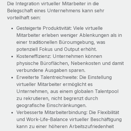
Events
Die Integration virtueller Mitarbeiter in die
Tools
Partner werden
Belegschaft eines Unternehmens kann sehr
Newsroom
Entdecke die Möglichkeiten einer Partnerschaft
vorteilhaft sein:
DIENSTLEISTUNGEN
Informationen zu Gehältern und Qualifikationen
Gesteigerte Produktivität: Viele virtuelle
Remote Build
Demnächst verfügbar
Frag unsere Expert:innen
Mitarbeiter erleben weniger Ablenkungen als in
Beratung zu Integrationen und KI-Automatisierung
Insights Center
Hilfe von Expert:innen für globale HR & Compliance
einer traditionellen Büroumgebung, was
potenziell Fokus und Output erhöht.
Hol dir Unterstützung
Background-Checks
FALLSTUDIEN
Kosteneffizienz: Unternehmen können
Einfacheres Bewerber:innen-Screening
Alle Ressourcen anzeigen
physische Büroflächen, Nebenkosten und damit
So hat der KI-Vorreiter Weaviate sein Team mit
verbundene Ausgaben sparen.
Remote um 120 % vergrößert
Compliance Watchtower
Erweiterte Talentreichweite: Die Einstellung
Lückenlose Compliance
BLOG
Weaviate auf einen Blick Weaviate entwickelt KI-basierte
virtueller Mitarbeiter ermöglicht es
Open-Source-Infrastrukturen. Das...
Globale Payroll
Unternehmen, aus einem globalen Talentpool
Geräteverwaltung
zu rekrutieren, nicht begrenzt durch
Globale Bereitstellung und Verfolgung von IT-
Mehr erfahren
EOR und PEO
geografische Einschränkungen.
Geräten
Verbesserte Mitarbeiterbindung: Die Flexibilität
Contractor Management
und Work-Life-Balance virtueller Beschäftigung
Gründung von Niederlassungen
Strategische Partnerschaft zwischen
kann zu einer höheren Arbeitszufriedenheit
Steuern
Schnelle, rechtssichere Gründung von
Reverse Tech und Remote für Contractor