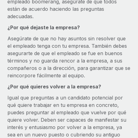
Explora el blog
empleado boomerang, asegúrate de que todos
Cómo el personal de Weaviate, empresa
Proporciona dispositivos tecnológicos y contrólalos
están de acuerdo haciendo las preguntas
pionera en IA, ha crecido un 120 % con Remote
en todo el mundo.
adecuadas.
Weaviate en resumen Weaviate crea infraestructuras de
BLOG
Apertura de entidades
¿Por qué dejaste la empresa?
código abierto basadas en la inteligencia...
Abre entidades conforme a la legalidad enseguida.
Novedades de producto de Remote:
Asegúrate de que no hay asuntos sin resolver que
Más información
Integraciones con Gusto y Xero y Contractor
el empleado tenga con tu empresa. También debes
Movilidad y reubicación
Management Plus
asegurarte de que el empleado se fue en buenos
Reubica a los empleados con facilidad.
La misión de Remote sigue siendo ayudar a empresas de
términos y no guarda rencor a la empresa, a sus
todos los tamaños a contratar, gestionar y...
compañeros o a la dirección, para garantizar que se
Prestaciones
reincorpore fácilmente al equipo.
Gestiona las prestaciones de los empleados sin
Más información
complicaciones.
¿Por qué quieres volver a la empresa?
Igual que preguntas a un candidato potencial por
Pento se convierte en un empleador equitativo
con Remote
qué quiere trabajar en tu empresa en concreto,
puedes preguntar al empleado que vuelve por qué
Gestionar las nóminas internamente es complicado. Tardas
quiere volver. Deben ser capaces de manifestar su
semanas en hacerlo manualmente y, al mes...
interés y entusiasmo por volver a la empresa, ya
Más información
sea en un nuevo puesto o cubriendo su antiguo