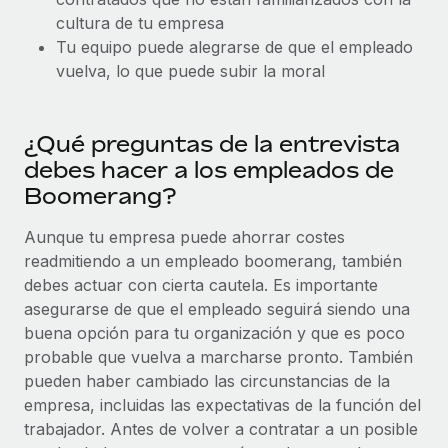
plataforma de forma flexible.
cultura de tu empresa
Sala de prensa
Integraciones
Tu equipo puede alegrarse de que el empleado
Asociarse
Optimiza los procesos con herramientas empresariales
Información sobre salarios y talento
vuelva, lo que puede subir la moral
Descubre oportunidades de colaborar con nosotros.
esenciales.
Centro de información
Remote Build
Próximamente
¿Qué preguntas de la entrevista
Consultoría de integraciones y automatización con IA.
Obtén ayuda
SERVICIOS
debes hacer a los empleados de
Pregunta a un experto
Consulta todos los recursos
Boomerang?
CASOS PRÁCTICOS
Obtén ayuda de gente experta en RR. HH. globales
Aunque tu empresa puede ahorrar costes
y cumplimiento normativo.
BLOG
Colaboración estratégica de Reverse Tech con
readmitiendo a un empleado boomerang, también
Remote para gestionar a autónomos y las
Comprobaciones de antecedentes
debes actuar con cierta cautela. Es importante
Nómina global
nóminas
Simplifica los procesos de cribado de candidatos.
asegurarse de que el empleado seguirá siendo una
EOR y PEO
Reverse Tech en resumen La startup de salud y bienestar
buena opción para tu organización y que es poco
Cumplimiento normativo
Reverse Tech se asoció con Remote para...
probable que vuelva a marcharse pronto. También
Contractor Management
Adelántate a los riesgos de cumplimiento
pueden haber cambiado las circunstancias de la
Más información
normativo.
empresa, incluidas las expectativas de la función del
Impuestos
trabajador. Antes de volver a contratar a un posible
Gestión de dispositivos