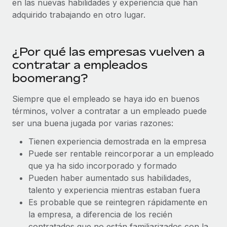
en las nuevas habilidades y experiencia que han
Compáranos con otras empresas.
adquirido trabajando en otro lugar.
Iniciar sesión
Contractor Management
Nederlands
Calculadora de pagos a autónomos
Integra y gestiona a autónomos globalmente.
Descubre opciones de divisas y tiempos de pago para
ETAPAS DE CRECIMIENTO
Français
autónomos globales.
PEO
¿Por qué las empresas vuelven a
Startups
Externaliza tareas laborales complejas.
contratar a empleados
Deutsch
Soluciones ágiles de RR. HH. globales y nóminas para
boomerang?
APRENDIZAJE CON REMOTE
empresas en crecimiento.
Español
Guías y recursos
INFRAESTRUCTURA
Siempre que el empleado se haya ido en buenos
Mediana empresa
términos, volver a contratar a un empleado puede
Conexión Remote
Casos prácticos
Amplía tu equipo con soluciones de RR. HH.
Italiano
ser una buena jugada por varias razones:
Integra los RR. HH. en tus flujos de trabajo sin
personalizadas.
Glosario de RR. HH.
complicaciones.
Português (Portugal)
Tienen experiencia demostrada en la empresa
Empresa
Puede ser rentable reincorporar a un empleado
Listas de verificación y plantillas
Plataforma
RR. HH. globales para grandes empresas.
日本語
que ya ha sido incorporado y formado
Funciones esenciales de RR. HH. integradas para tu
Biblioteca de descripciones de puestos
Pueden haber aumentado sus habilidades,
equipo.
한국어
talento y experiencia mientras estaban fuera
ASOCIARSE
Webinarios
Conectar
Nuevo
Es probable que se reintegren rápidamente en
Socios tecnológicos estratégicos
中文（简体）
la empresa, a diferencia de los recién
Conecta cualquier herramienta de IA con Remote
Eventos
Integra la gestión de los RR. HH. globales en tu
contratados que no están familiarizados con la
mediante nuestro MCP.