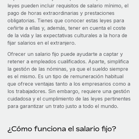
Explora el blog
leyes pueden incluir requisitos de salario mínimo, el
Proporciona dispositivos tecnológicos y contrólalos
pago de horas extraordinarias y prestaciones
en todo el mundo.
obligatorias. Tienes que conocer estas leyes para
BLOG
Apertura de entidades
ceñirte a ellas y, además, tener en cuenta el coste
Abre entidades conforme a la legalidad enseguida.
de la vida y las expectativas culturales a la hora de
Novedades de producto de Remote:
Integraciones con Gusto y Xero y Contractor
fijar salarios en el extranjero.
Movilidad y reubicación
Management Plus
Ofrecer un salario fijo puede ayudarte a captar y
Reubica a los empleados con facilidad.
La misión de Remote sigue siendo ayudar a empresas de
retener a empleados cualificados. Aparte, simplifica
todos los tamaños a contratar, gestionar y...
Prestaciones
la gestión de las nóminas, ya que el sueldo siempre
es el mismo. Es un tipo de remuneración habitual
Gestiona las prestaciones de los empleados sin
Más información
que ofrece ventajas tanto a los empresarios como a
complicaciones.
los trabajadores. Sin embargo, requiere una gestión
cuidadosa y el cumplimiento de las leyes pertinentes
Pento se convierte en un empleador equitativo
con Remote
para garantizar un trato justo a todo el mundo.
Gestionar las nóminas internamente es complicado. Tardas
semanas en hacerlo manualmente y, al mes...
¿Cómo funciona el salario fijo?
Más información