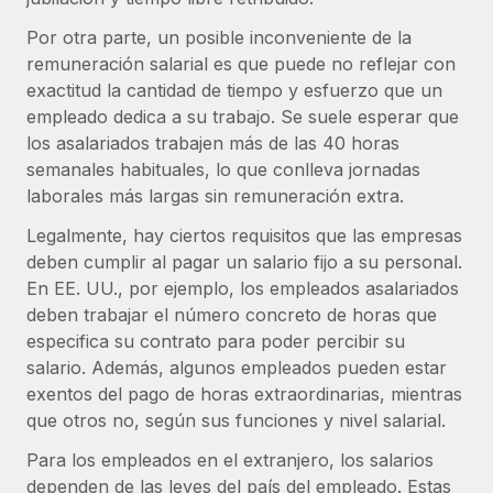
plataforma de forma flexible.
Sala de prensa
Por otra parte, un posible inconveniente de la
Integraciones
Asociarse
remuneración salarial es que puede no reflejar con
Optimiza los procesos con herramientas empresariales
Información sobre salarios y talento
Descubre oportunidades de colaborar con nosotros.
exactitud la cantidad de tiempo y esfuerzo que un
esenciales.
empleado dedica a su trabajo. Se suele esperar que
Centro de información
Remote Build
Próximamente
los asalariados trabajen más de las 40 horas
Consultoría de integraciones y automatización con IA.
Obtén ayuda
semanales habituales, lo que conlleva jornadas
SERVICIOS
laborales más largas sin remuneración extra.
Pregunta a un experto
Consulta todos los recursos
CASOS PRÁCTICOS
Legalmente, hay ciertos requisitos que las empresas
Obtén ayuda de gente experta en RR. HH. globales
deben cumplir al pagar un salario fijo a su personal.
y cumplimiento normativo.
BLOG
En EE. UU., por ejemplo, los empleados asalariados
Comprobaciones de antecedentes
deben trabajar el número concreto de horas que
Nómina global
Simplifica los procesos de cribado de candidatos.
especifica su contrato para poder percibir su
EOR y PEO
salario. Además, algunos empleados pueden estar
Cumplimiento normativo
exentos del pago de horas extraordinarias, mientras
Contractor Management
Adelántate a los riesgos de cumplimiento
que otros no, según sus funciones y nivel salarial.
normativo.
Impuestos
Para los empleados en el extranjero, los salarios
Gestión de dispositivos
dependen de las leyes del país del empleado. Estas