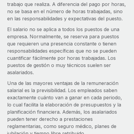
trabajo que realiza. A diferencia del pago por horas,
Compáranos con otras empresas.
Iniciar sesión
Contractor Management
no se basa en el número de horas trabajadas, sino
Nederlands
Calculadora de pagos a autónomos
Integra y gestiona a autónomos globalmente.
en las responsabilidades y expectativas del puesto.
Descubre opciones de divisas y tiempos de pago para
ETAPAS DE CRECIMIENTO
Français
autónomos globales.
El salario no se aplica a todos los puestos de una
PEO
Startups
empresa. Normalmente, se reserva para puestos
Externaliza tareas laborales complejas.
Deutsch
Soluciones ágiles de RR. HH. globales y nóminas para
que requieren una presencia constante o tienen
APRENDIZAJE CON REMOTE
empresas en crecimiento.
responsabilidades específicas que no se pueden
Español
Guías y recursos
INFRAESTRUCTURA
cuantificar fácilmente por horas trabajadas. Los
Mediana empresa
puestos de gestión o muy técnicos suelen ser
Conexión Remote
Casos prácticos
Amplía tu equipo con soluciones de RR. HH.
Italiano
asalariados.
Integra los RR. HH. en tus flujos de trabajo sin
personalizadas.
Glosario de RR. HH.
complicaciones.
Una de las mayores ventajas de la remuneración
Português (Portugal)
Empresa
salarial es la previsibilidad. Los empleados saben
Listas de verificación y plantillas
Plataforma
RR. HH. globales para grandes empresas.
exactamente cuánto van a ganar en cada periodo,
日本語
Funciones esenciales de RR. HH. integradas para tu
lo cual facilita la elaboración de presupuestos y la
Biblioteca de descripciones de puestos
equipo.
planificación financiera. Además, los asalariados
한국어
ASOCIARSE
Webinarios
pueden tener derecho a prestaciones
Conectar
Nuevo
Socios tecnológicos estratégicos
reglamentarias, como seguro médico, planes de
中文（简体）
Conecta cualquier herramienta de IA con Remote
Eventos
Integra la gestión de los RR. HH. globales en tu
jubilación y tiempo libre retribuido.
mediante nuestro MCP.