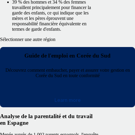
39 % des hommes et 34 % des femmes
travaillent principalement pour financer la
garde des enfants, ce qui indique que les
mères et les pères éprouvent une
responsabilité financière équivalente en
termes de garde d'enfants.
Sélectionner une autre région
Guide de l'emploi en Corée du Sud
Découvrez comment embaucher, payer et assurer votre gestion en
Corée du Sud en toute conformité
Learn more
Analyse de la parentalité et du travail
en Espagne
Menée auprès de 1 002 parents espagnols, l'enquête