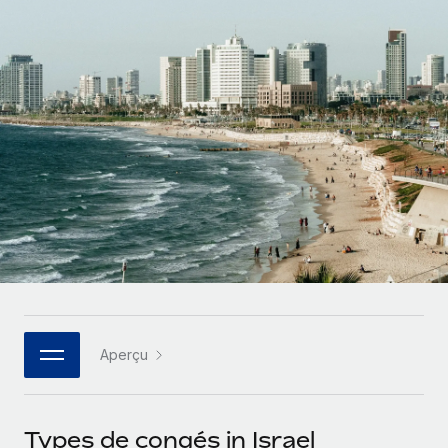
Gestion des freelances
Comparer Remote
pays
Connexion
Intégrez et gérez vos freelances partout dans le monde
Nederlands
Examinez notre service par rapport aux autres
Calculateur de paiement des freelances
PEO
Français
Découvrez les devises disponibles et les vitesses de
Sous-traitez les opérations complexes liées à l’emploi
CROISSANCE
paiement pour vos freelances internationaux
Deutsch
Start-ups
Des solutions agiles et internationales pour les RH et la
INFRASTRUCTURE
APPRENDRE AVEC REMOTE
Español
paie des entreprises en pleine croissance
Intégration Remote
Recherche et guides
Intégrez vos RH aux flux de travail en toute simplicité
Entreprises intermédiaires
Italiano
Études de cas
Développez vos équipes avec des solutions RH sur
Plateforme
mesure
Português (Portugal)
Des fonctions RH clés intégrées pour votre équipe
Glossaire RH
Entreprise
Connecter
Nouveau
日本語
Checklists et modèles
Les RH à l’international pour les grandes entreprises
Connectez n'importe quel outil d’IA à Remote grâce à
Aperçu
Descriptions de postes
한국어
notre MCP
TRAVAILLONS ENSEMBLE
Webinaires
Intégrations
中文（简体）
Types de congés in Israel
Partenaires stratégiques de la tech
Rationalisez vos processus avec des outils essentiels