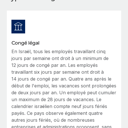
Événements
Intégrez les RH à l’international de manière flexible
Salle de presse
Devenir partenaire
SERVICES
Explorez avec nous vos opportunités de partenariat
Données sur les salaires et les talents
Demandez aux experts
Recevez des conseils d’experts sur les RH à
Remote Build
Bientôt disponible
Centre de ressources
l’international et la conformité
Conseil en intégrations et automatisations assistées par
Congé légal
l’IA
Obtenir de l’aide
En Israël, tous les employés travaillant cinq
Contrôles d’antécédents
jours par semaine ont droit à un minimum de
Simplifiez vos processus de présélection des
Voir toutes les ressources
12 jours de congé par an. Les employés
candidats
ÉTUDES DE CAS
travaillant six jours par semaine ont droit à
14 jours de congé par an. Quatre ans après le
Remote Watchtower
BLOG
début de l'emploi, les vacances sont prolongées
Gardez un temps d’avance sur les risques en
Paie multipays
de deux jours par an. Un employé peut cumuler
matière de conformité
un maximum de 28 jours de vacances. Le
EOR et PEO
Gestion des appareils
calendrier israëlien compte neuf jours fériés
Gestion des freelances
Achetez et suivez vos équipements informatiques
payés. Ce pays observe également quatre
dans le monde entier
autres jours fériés, où de nombreuses
Taxes
entreprises et administrations proposent, sans