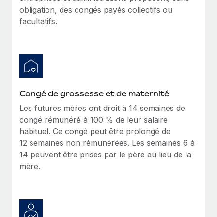
Création d’entité
obligation, des congés payés collectifs ou
Explorer le blog
Établissez des entités rapidement et en toute
facultatifs.
conformité
BLOG
Mobilité et déménagement international
Organisez facilement le déménagement de vos
Mises à jour des produits de Remote :
employés
Intégrations Gusto et Xero et Gestion des
freelances Plus
Congé de grossesse et de maternité
Avantages sociaux
Remote a toujours pour mission d'aider les entreprises de
Gérez facilement les avantages sociaux
Les futures mères ont droit à 14 semaines de
toute taille à embaucher, gérer et payer...
congé rémunéré à 100 % de leur salaire
habituel. Ce congé peut être prolongé de
En savoir plus
12 semaines non rémunérées. Les semaines 6 à
14 peuvent être prises par le père au lieu de la
mère.
Comment Phiture gère ses 55 employés
répartis dans 19 pays grâce à Remote
Phiture, un leader notable du conseil en matière de
croissance mobile internationale, encourage les...