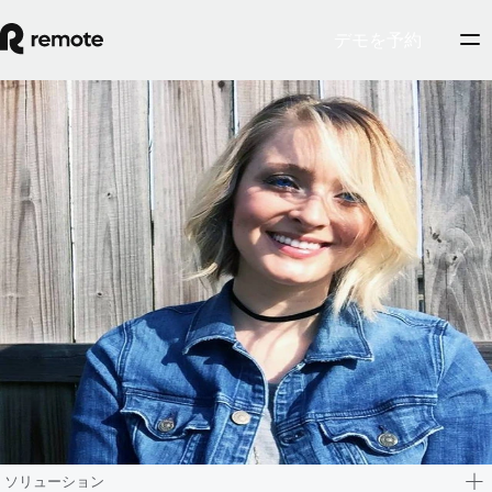
デモを予約
Blog
Ellen Sutton
エレンは、Remoteのプリンシパルプロダクトマネージャー。
契約社員管理の責任者を務めています。20年以上の商品開発経
験を持つエレンは、コンサルタントとしてキャリアをスターさ
せ、10年前に製品管理部門に異動しました。世界中でリモート
ワークの機会を阻む障壁を打ち破るという使命に突き動かされ
たエレンが、2021年にRemoteのチームに加わる決断を下した
ことは当然の成行でした。現在は、パートナーのスコット、そ
してかわいい子犬のステラ、ベティとともに、米国テネシー州
ナッシュビルに住んでいます。
ソリューション