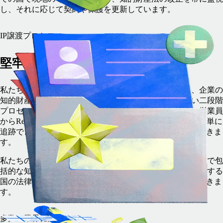
し、それに応じて契約や保護を更新しています。
IP譲渡プロセス
堅牢な二段階の譲渡
私たちは企業に代わってチームメンバーを雇用する際、企業の
知的財産権を確実に保護するため、安全で透明性の高い二段階
プロセスを採用し、その権利を企業に直接譲渡します。従業員
からRemote現地法人、そして企業へと、IP譲渡の流れを簡単に
追跡できるため、IPが確実に保護されていることを確認できま
す。
私たちの現地および国際的な専門知識により、あらゆる国で包
括的な知的財産保護サービスを提供します。従業員が就労する
国の法律を完全に遵守し、常にすべてのIP所有権を譲受できま
す。
多数の業界に対応