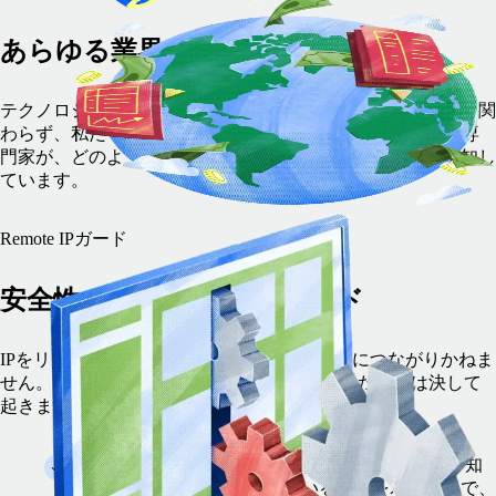
あらゆる業界に対応
テクノロジー、金融、エネルギー、製造業、その他の業界に関
わらず、私たちがサポートします。Remoteの国内外の法律専
門家が、どのような状況でも知的財産を保護する方法を熟知し
ています。
Remote IPガード
安全性の高いRemote IPガード
IPをリスクの高い状況に置くと、大きな損害につながりかねま
せん。Remote IPガードを利用すれば、そうした事態は決して
起きません。
パートナー信頼： ビジネスパートナーに対して、知
的財産がしっかりと守られていることを示すことで、