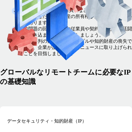
信頼を築きます。
監査の合格：IPOや企業買収などの流動性イベントの
前に、あなたの知的財産の所有権が監査に合格する必
要があります。
法的問題の回避：海外の従業員や契約社員との法廷闘
争に巻き込まれないようにしましょう。
企業の評判の保護：法的トラブルや知的財産の喪失で
はなく、企業が正当な理由でニュースに取り上げられ
ることを目指しましょう。
グローバルなリモートチームに必要なIP
の基礎知識
データセキュリティ・知的財産（IP）