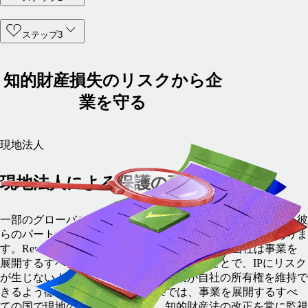
ステップ3
知的財産損失のリスクから企
業を守る
現地法人
現地法人による保護の強化
一部のグローバル雇用プロバイダーは、あなたの知的財産を彼
らのパートナーに渡すため、リスクが増大する可能性がありま
す。Remoteではそのようなことはありません。当社は事業を
展開するすべての国で現地法人を所有することで、IPにリスク
が生じないようにするとともに、企業が自社の所有権を維持で
きるよう徹底しています。Remoteでは、事業を展開するすべ
ての国で現地の専門家と協力し、知的財産法の改正を常に監視