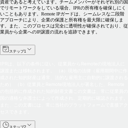
資産であると考えています。チームメンバーがそれぞれ別の国
でリモートワークをしている場合、IPRの所有権を確保しにく
いこともあります。Remote IPガードは、シームレスな二段階
アプローチにより、企業の保護と所有権を最大限に確保しま
す。また、このプロセスは完全に透明性が確保されており、従
業員から企業へのIP譲渡の流れを追跡できます。
ステップ1
IPRは、以下の条件に従い、従業員からRemoteの現地法人に
譲渡または移転されます。 （a）現地の法律（雇用期間中に作
成された知的財産は通常、法的な雇用主に自動的に譲渡される
ため） （b）従業員とRemote現地法人が署名した、Remote
の包括的に作成された知的財産文書この文書は、常に従業員の
国の適格な弁護士によって作成され、定期的に確認されます。
また、この文書には、常に当社のプラットフォームで直接アク
セスできます。
ステップ2