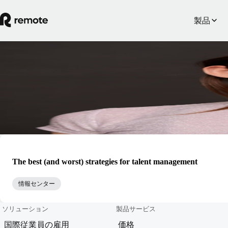
製品
Blog
Gillian O'Brien
Gillian O'Brienは、RemoteのRemote TalentおよびRemote Jobs
ラルマネージャーです。
The best (and worst) strategies for talent management
情報センター
ソリューション
製品サービス
国際従業員の雇用
価格