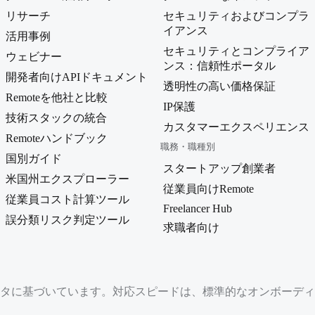
リサーチ
セキュリティおよびコンプラ
イアンス
活用事例
セキュリティとコンプライア
ウェビナー
ンス：信頼性ポータル
開発者向けAPIドキュメント
透明性の高い価格保証
Remoteを他社と比較
IP保護
技術スタックの統合
カスタマーエクスペリエンス
Remoteハンドブック
職務・職種別
国別ガイド
スタートアップ創業者
米国州エクスプローラー
従業員向けRemote
従業員コスト計算ツール
Freelancer Hub
誤分類リスク判定ツール
求職者向け
に基づいています。対応スピードは、標準的なオンボーディング