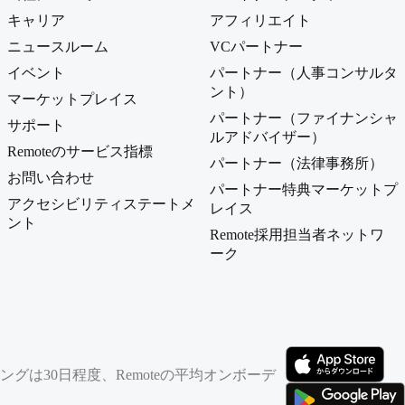
キャリア
アフィリエイト
ニュースルーム
VCパートナー
イベント
パートナー（人事コンサルタ
ント）
マーケットプレイス
パートナー（ファイナンシャ
サポート
ルアドバイザー）
Remoteのサービス指標
パートナー（法律事務所）
お問い合わせ
パートナー特典マーケットプ
アクセシビリティステートメ
レイス
ント
Remote採用担当者ネットワ
ーク
は30日程度、Remoteの平均オンボーデ
（新しいタブで開