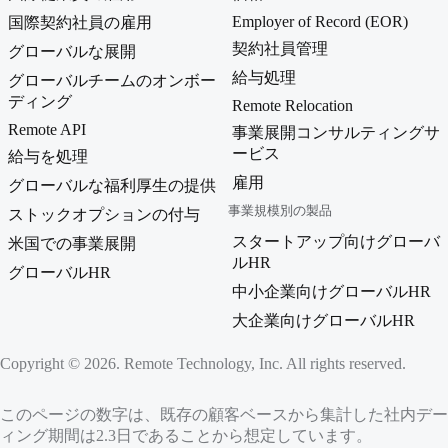
Employer of Record (EOR)
国際契約社員の雇用
契約社員管理
グローバルな展開
給与処理
グローバルチームのオンボー
ディング
Remote Relocation
Remote API
事業展開コンサルティングサ
ービス
給与を処理
雇用
グローバルな福利厚生の提供
事業規模別の製品
ストックオプションの付与
スタートアップ向けグローバ
米国での事業展開
ルHR
グローバルHR
中小企業向けグローバルHR
大企業向けグローバルHR
Copyright © 2026. Remote Technology, Inc. All rights reserved.
このページの数字は、既存の顧客ベースから集計した社内データ
ィング期間は2.3日であることから想定しています。