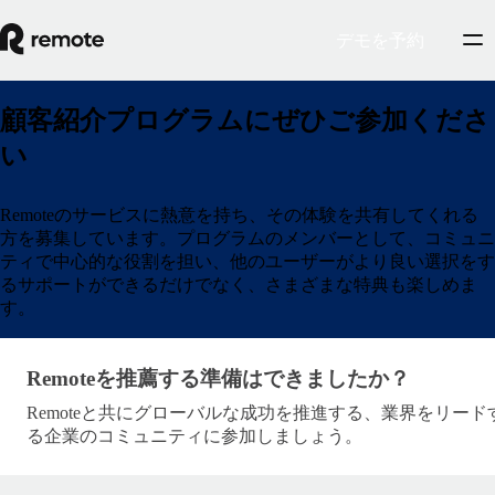
デモを予約
顧客紹介プログラムにぜひご参加くださ
い
Remoteのサービスに熱意を持ち、その体験を共有してくれる
方を募集しています。プログラムのメンバーとして、コミュニ
ティで中心的な役割を担い、他のユーザーがより良い選択をす
るサポートができるだけでなく、さまざまな特典も楽しめま
す。
Ready to become a Remote Advocate?
Remoteを推薦する準備はできましたか？
Remoteと共にグローバルな成功を推進する、業界をリード
る企業のコミュニティに参加しましょう。