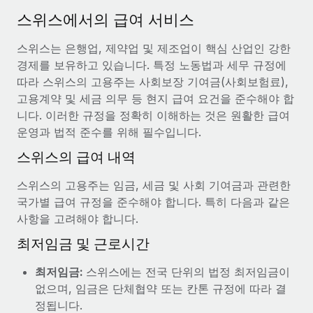
서비스
급여 및 인재 인사이트
Remote Build
곧 제공 예정
스위스에서의 급여 서비스
전문가 상담
통합 및 AI 자동화 컨설팅
인사이트 센터
스위스는 은행업, 제약업 및 제조업이 핵심 산업인 강한
글로벌 인사 및 규정 준수 업무 처리에 전문가 지원 제공
경제를 보유하고 있습니다. 특정 노동법과 세무 규정에
지원받기
신원 조사
사례 연구
따라 스위스의 고용주는 사회보장 기여금(사회보험료),
채용 후보자 심사 프로세스 간소화
고용계약 및 세금 의무 등 현지 급여 요건을 준수해야 합
모든 리소스 보기
AI 분야의 선구자인 Weaviate가 Remote와 협력하여
니다. 이러한 규정을 정확히 이해하는 것은 원활한 급여
조직 규모를 120% 성장시킨 방법
Compliance Watchtower
운영과 법적 준수를 위해 필수입니다.
규정 준수 관련 위험에 선제적으로 대응
블로그
Weaviate 한눈에 보기 Weaviate는 오픈 소스, AI 우선 인프라를
스위스의 급여 내역
구축합니다. 이 회사의 미션은 전 세계 개발자 및 운영자
글로벌 급여
기기 관리
(DevOps/MLOps)에게 AI 네이티브...
스위스의 고용주는 임금, 세금 및 사회 기여금과 관련한
전 세계 IT 장비 제공 및 추적 관리
EOR 및 PEO
국가별 급여 규정을 준수해야 합니다. 특히 다음과 같은
자세히 알아보기
사항을 고려해야 합니다.
법인 설립
계약자 관리
법인 설립을 빠르고 준법적으로 지원
최저임금 및 근로시간
세금
계약직 관리와 급여 업무를 위해 Remote와 전략적 파
글로벌 인재 이동 및 전근
최저임금:
스위스에는 전국 단위의 법정 최저임금이
트너십을 맺은 Reverse Tech
블로그 둘러보기
직원 해외 이전을 간편하게 처리
없으며, 임금은 단체협약 또는 칸톤 규정에 따라 결
Reverse Tech 한눈에 보기 건강 및 웰니스 스타트업인 Reverse
정됩니다.
Tech는 Remote와 파트너십을 맺고 글로벌 계약직 인력 및 미국