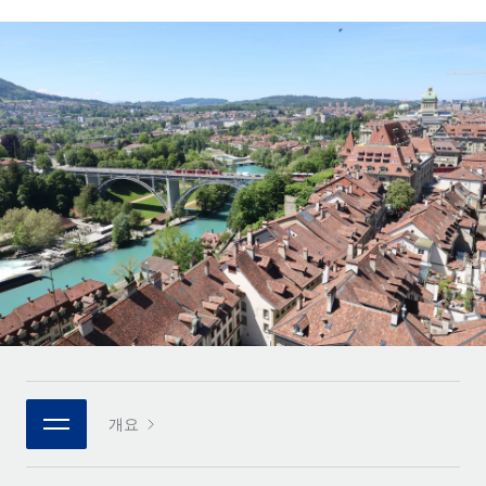
전 세계 계약자의 온보딩 및 관리
계약자 지급 계산기
로그인
Nederlands
글로벌 계약직을 위한 통화 옵션과 지급 소요 시간 확인
PEO
성장 단계
복잡한 고용 업무를 아웃소싱
Français
스타트업
REMOTE와 함께 배우기
성장하는 기업을 위한 민첩한 글로벌 HR 및 급여 솔루션
Deutsch
리서치 및 가이드
인프라
중견기업
Remote 통합
사례 연구
맞춤형 HR 솔루션으로 팀 확장
Español
HR을 워크플로에 매끄럽게 통합
HR 용어집
엔터프라이즈
Italiano
플랫폼
대기업을 위한 글로벌 HR
체크리스트 및 템플릿
팀을 위한 통합된 핵심 HR 기능
Português (Portugal)
직무 설명 라이브러리
연결
새로운
REMOTE 파트너 되기
日本語
MCP를 사용하여 모든 AI 도구를 Remote에 연결 가능
전략적 기술 파트너
웨비나
통합
플랫폼에 글로벌 HR을 유연하게 통합
한국어
이벤트
핵심 비즈니스 도구로 프로세스를 간소화
개요
파트너 되기
中文（简体）
뉴스룸
Remote와의 파트너십 기회 탐색