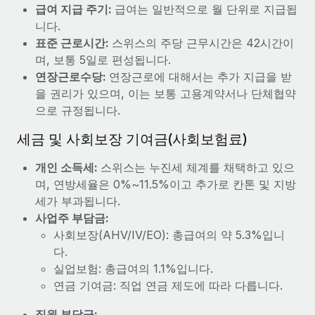
복리후생
급여 지급 주기:
급여는 일반적으로 월 단위로 지급됩
블로그
급여 관리를 통해 국제 노동법...
손쉬운 직원 복리후생 관리
니다.
표준 근로시간:
스위스의 주당 근무시간은 42시간이
자세히 알아보기
Remote 제품 관련 소식: Gusto 및 Xero와의 통합과
며, 보통 5일로 편성됩니다.
Remote Contractor Management Plus
연장근로수당:
연장근로에 대해서는 추가 지급을 받
Remote의 사명은 모든 규모의 기업이 전 세계 어디서든 업무에 가
을 권리가 있으며, 이는 보통 고용계약서나 단체협약
장 적합 사람을 찾아 채용 및 관리하고 급여를 지급하도록 돕는 것
으로 규정됩니다.
입니다. 이를 위해 최근 몇 주 동안 새로운...
세금 및 사회보장 기여금(사회보험료)
자세히 알아보기
개인 소득세:
스위스는 누진세 체계를 채택하고 있으
며, 연방세율은 0%~11.5%이고 추가로 칸톤 및 지방
Shootsta가 Remote를 통해 네 개의 시장에서 글로벌
세가 부과됩니다.
채용을 확장한 방법
사업주 부담금:
비디오 콘텐츠를 활용한 마케팅이 계속해서 인기를 끌면서, 기업들
사회보장(AHV/IV/EO): 총급여의 약 5.3%입니
에게는 흥미롭고 전문적인 비디오 제작이 어느 때보다 중요해졌습
다.
니다. 그러나 대부분의 회사들은 그렇게 높은 품질의...
실업보험: 총급여의 1.1%입니다.
연금 기여금: 직업 연금 제도에 따라 다릅니다.
자세히 알아보기
직원 부담금: