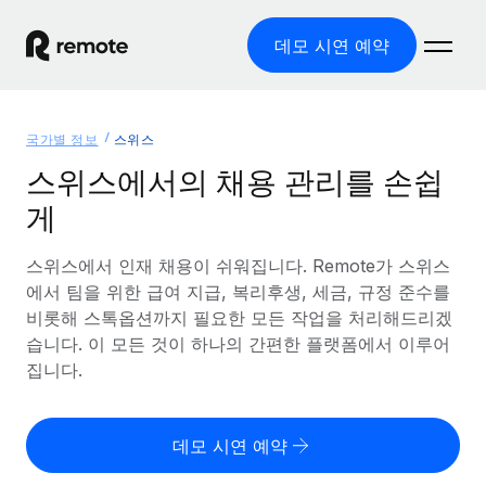
데모 시연 예약
홈
국가별 정보
스위스
제품
스위스에서의 채용 관리를 손쉽
게
솔루션
글로벌 고용
글로벌 급여
스위스에서 인재 채용이 쉬워집니다. Remote가 스위스
리소스
글로벌 서비스 제공
규정을 준수하며 급여 지급을 손쉽게 처리
에서 팀을 위한 급여 지급, 복리후생, 세금, 규정 준수를
국가별 정보
비롯해 스톡옵션까지 필요한 모든 작업을 처리해드리겠
요금
도구 및 계산기
기록상 고용주(EOR)
국가별 글로벌 채용 지원 알아보기
습니다. 이 모든 것이 하나의 간편한 플랫폼에서 이루어
법인 설립 비용 없이 전 세계로 사업을 확장
오분류 리스크 평가 도구
집니다.
미국 주별 정보
국가별 직원 오분류 리스크 확인
기록상 계약자
미국 모든 주 전역에서 채용 업무를 간소화
한국어
전 세계에서 규정을 준수하며 계약자 고용
직원 비용 계산기
데모 시연 예약
Remote와 다른 솔루션 비교
국가별 총 인건비 계산
계약자 관리
English
다른 업체들과 비교해보기