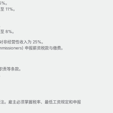
.05%。
 至 11%。
%。
% 至 8%。
对非经营性收入为 25%。
mmissioners) 申报薪资税款与缴费。
职责等条款。
。
关注。雇主必须掌握税率、最低工资规定和申报