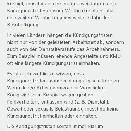
globalen Content-Agentur mit Remote
kündigt, musst du in den ersten zwei Jahren eine
Niederlassungen
Den Blog erkunden
Kündigungsfrist von einer Woche einhalten, plus
Auf einen Blick Erfahre mehr über die unglaubliche
Mobilität und Relocation
eine weitere Woche für jedes weitere Jahr der
Transformation einer weltweit erfolgreichen...
Mühelose Relocation von Mitarbeiter:innen
Beschäftigung.
BLOG
Mehr erfahren
In vielen Ländern hängen die Kündigungsfristen
Benefits
Neues zu Remote-Produkten: Integration mit
nicht nur von der geleisteten Arbeitszeit ab, sondern
Mühelose Verwaltung von Benefits
Gusto und Zero und Contractor Management
auch von der Dienstaltersstufe des Arbeitnehmers.
Plus
Zum Beispiel müssen leitende Angestellte und KMU
Auch im neuen Jahr wollen wir bei Remote Unternehmen
oft eine längere Kündigungsfrist einhalten.
aller Größen dabei unterstützen, die beste...
Es ist auch wichtig zu wissen, dass
Mehr erfahren
Kündigungsfristen manchmal ungültig sein können.
Wenn dein/e Arbeitnehmer/in im Vereinigten
Königreich zum Beispiel wegen groben
Wie Phiture 55 Mitarbeiter:innen in 19 Ländern
Fehlverhaltens entlassen wird (z. B. Diebstahl,
mit Remote verwaltet
Gewalt oder sexuelle Belästigung), musst du keine
Kündigungsfrist einhalten oder einhalten.
Phiture ist der unumstrittene Marktführer im Bereich der
Wachstumsberatung für mobile Apps. Das...
Die Kündigungsfristen sollten immer klar im