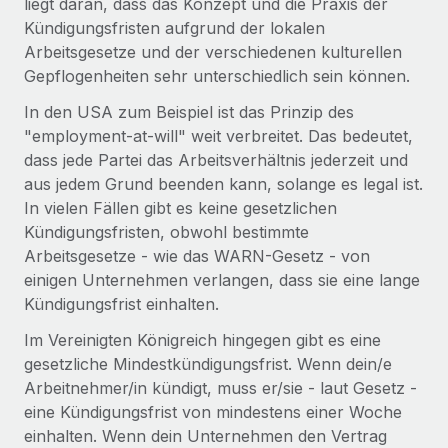
liegt daran, dass das Konzept und die Praxis der
Events
Tools
Kündigungsfristen aufgrund der lokalen
Partner werden
Newsroom
Arbeitsgesetze und der verschiedenen kulturellen
Entdecke die Möglichkeiten einer Partnerschaft
Gepflogenheiten sehr unterschiedlich sein können.
DIENSTLEISTUNGEN
Informationen zu Gehältern und Qualifikationen
Remote Build
Demnächst verfügbar
In den USA zum Beispiel ist das Prinzip des
Frag unsere Expert:innen
Beratung zu Integrationen und KI-Automatisierung
Insights Center
"employment-at-will" weit verbreitet. Das bedeutet,
Hilfe von Expert:innen für globale HR & Compliance
dass jede Partei das Arbeitsverhältnis jederzeit und
Hol dir Unterstützung
aus jedem Grund beenden kann, solange es legal ist.
Background-Checks
FALLSTUDIEN
In vielen Fällen gibt es keine gesetzlichen
Einfacheres Bewerber:innen-Screening
Alle Ressourcen anzeigen
Kündigungsfristen, obwohl bestimmte
So hat der KI-Vorreiter Weaviate sein Team mit
Remote um 120 % vergrößert
Compliance Watchtower
Arbeitsgesetze - wie das WARN-Gesetz - von
Lückenlose Compliance
BLOG
einigen Unternehmen verlangen, dass sie eine lange
Weaviate auf einen Blick Weaviate entwickelt KI-basierte
Kündigungsfrist einhalten.
Open-Source-Infrastrukturen. Das...
Globale Payroll
Geräteverwaltung
Im Vereinigten Königreich hingegen gibt es eine
Globale Bereitstellung und Verfolgung von IT-
Mehr erfahren
EOR und PEO
gesetzliche Mindestkündigungsfrist. Wenn dein/e
Geräten
Arbeitnehmer/in kündigt, muss er/sie - laut Gesetz -
Contractor Management
eine Kündigungsfrist von mindestens einer Woche
Gründung von Niederlassungen
Revolution des Enterprise Contractor
Steuern
einhalten. Wenn dein Unternehmen den Vertrag
Schnelle, rechtssichere Gründung von
Managements – die Erfolgsgeschichte einer