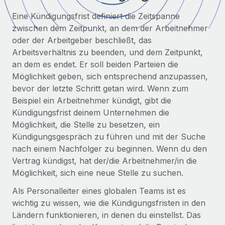
Globales Onboarding und Verwalten von
Gesamtbeschäftigungskosten
Eine Kündigungsfrist definiert die Zeitspanne
Anmelden
Freelancer:innen
Nederlands
zwischen dem Zeitpunkt, an dem der Arbeitnehmer
WACHSTUMSPHASE
Honorarzahlungen berechnen
PEO
oder der Arbeitgeber beschließt, das
Français
Informationen zu möglichen Währungen und
Startups
Auslagern von komplexen HR-Aufgaben
Arbeitsverhältnis zu beenden, und dem Zeitpunkt,
Abwicklungsfristen für globale Freelancer:innen
Agile HR- und Payroll-Lösungen für wachsende
an dem es endet. Er soll beiden Parteien die
Deutsch
Unternehmen
Möglichkeit geben, sich entsprechend anzupassen,
INFRASTRUKTUR
bevor der letzte Schritt getan wird. Wenn zum
LERNEN MIT REMOTE
Mittelstand
Español
Remote Embedded
Beispiel ein Arbeitnehmer kündigt, gibt die
Maßgeschneiderte HR-Lösungen, um Teams zu
Forschung und Leitfäden
Nahtlose Integration der HR in bestehende Abläufe
Kündigungsfrist deinem Unternehmen die
vergrößern
Italiano
Möglichkeit, die Stelle zu besetzen, ein
Fallstudien
Plattform
Enterprise
Kündigungsgespräch zu führen und mit der Suche
Português (Portugal)
Integrierte HR-Kernfunktionen für dein Team
HR-Glossar
Globale HR für Konzerne und Großunternehmen
nach einem Nachfolger zu beginnen. Wenn du den
Vertrag kündigst, hat der/die Arbeitnehmer/in die
Verknüpfen
Neu
日本語
Checklisten und Vorlagen
Möglichkeit, sich eine neue Stelle zu suchen.
Verknüpfung beliebiger KI-Tools mit Remote über unser
PARTNER WERDEN
Bibliothek für Stellenbeschreibungen
한국어
MCP
Als Personalleiter eines globalen Teams ist es
Strategische Technologiepartner
wichtig zu wissen, wie die Kündigungsfristen in den
Webinare
Integrationen
Flexible Einbettung von Global-HR-Funktionen in deine
中文（简体）
Ländern funktionieren, in denen du einstellst. Das
Plattform
Prozessoptimierung mit unverzichtbaren Business-